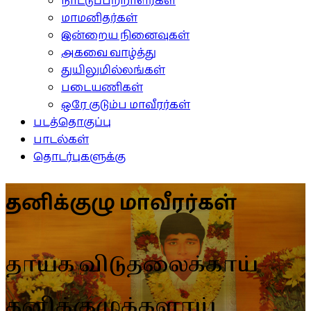
நாட்டுப்பற்றாளர்கள்
மாமனிதர்கள்
இன்றைய நினைவுகள்
அகவை வாழ்த்து
துயிலுமில்லங்கள்
படையணிகள்
ஒரே குடும்ப மாவீரர்கள்
படத்தொகுப்பு
பாடல்கள்
தொடர்புகளுக்கு
தனிக்குழு மாவீரர்கள்
தாயக விடுதலைக்காய்
தனிக்குழுக்களாய்