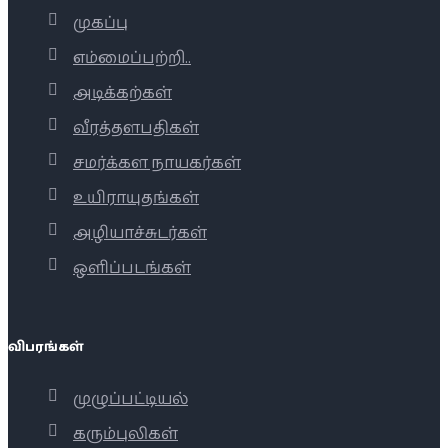
முகப்பு
எம்மைப்பற்றி..
அடிக்கற்கள்
வீரத்தளபதிகள்
சமர்க்கள நாயகர்கள்
உயிராயுதங்கள்
அழியாச்சுடர்கள்
ஒளிப்படங்கள்
விபரங்கள்
முழுப்பட்டியல்
கரும்புலிகள்