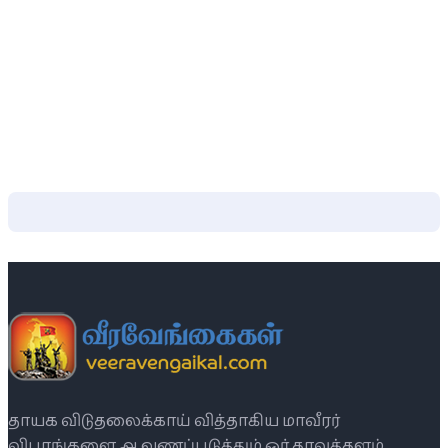
தாயக விடுதலைக்காய் வித்தாகிய மாவீரர்
விபரங்களை ஆவணப்படுத்தும் ஓர் தரவுத்தளம்.