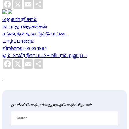
Facebook
X
Email
Share
ஜெகன் (நிசாம்)
நடராஜா ஜெகதீசன்
சங்கரத்தை, வட்டுக்கோட்டை
யாழ்ப்பாணம்
வீரச்சாவு: 09.09.1984
இம் மாவீரரின் படம் + விபரம் அனுப்ப
Facebook
X
Email
Share
.
இயக்கப் பெயர் அல்லது இயற்பெயரில் தேடவும்