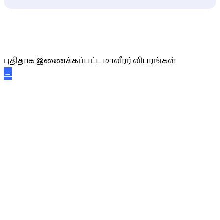
புதிய மாவீரர் விபரங்கள்
புதிதாக இணைக்கப்பட்ட மாவீரர் விபரங்கள்
→
அகவை வாழ்த்து