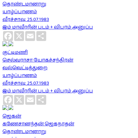
தொண்டமானாறு
யாழ்ப்பாணம்
வீரச்சாவு: 25.07.1983
இம் மாவீரரின் படம் + விபரம் அனுப்ப
Facebook
X
Email
Share
குட்டிமணி
செல்வராசா யோகச்சந்திரன்
வல்வெட்டித்துறை
யாழ்ப்பாணம்
வீரச்சாவு: 25.07.1983
இம் மாவீரரின் படம் + விபரம் அனுப்ப
Facebook
X
Email
Share
ஜெகன்
கணேசானந்தன் ஜெகநாதன்
தொண்டமானாறு