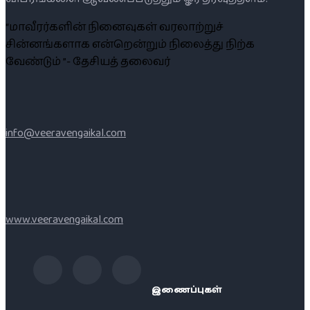
“மாவீரர்களின் நினைவுகள் வரலாற்றுச்
சின்னங்களாக என்றென்றும் நிலைத்து நிற்க
வேண்டும் ”- தேசியத் தலைவர்
info@veeravengaikal.com
www.veeravengaikal.com
இணைப்புகள்