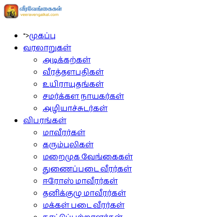
">
முகப்பு
வரலாறுகள்
அடிக்கற்கள்
வீரத்தளபதிகள்
உயிராயுதங்கள்
சமர்க்கள நாயகர்கள்
அழியாச்சுடர்கள்
விபரங்கள்
மாவீரர்கள்
கரும்புலிகள்
மறைமுக வேங்கைகள்
துணைப்படை வீரர்கள்
ஈரோஸ் மாவீரர்கள்
தனிக்குழு மாவீரர்கள்
மக்கள் படை வீரர்கள்