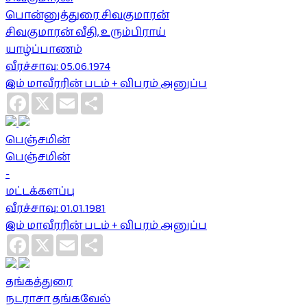
பொன்னுத்துரை சிவகுமாரன்
சிவகுமாரன் வீதி, உரும்பிராய்
யாழ்ப்பாணம்
வீரச்சாவு: 05.06.1974
இம் மாவீரரின் படம் + விபரம் அனுப்ப
Facebook
X
Email
Share
பெஞ்சமின்
பெஞ்சமின்
-
மட்டக்களப்பு
வீரச்சாவு: 01.01.1981
இம் மாவீரரின் படம் + விபரம் அனுப்ப
Facebook
X
Email
Share
தங்கத்துரை
நடராசா தங்கவேல்