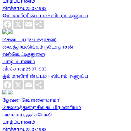
யாழ்ப்பாணம்
வீரச்சாவு: 25.07.1983
இம் மாவீரரின் படம் + விபரம் அனுப்ப
Facebook
X
Email
Share
செனட்டர் (நடேசதாசன்)
வைத்தியலிங்கம் நடேசதாசன்
வல்வெட்டித்துறை
யாழ்ப்பாணம்
வீரச்சாவு: 25.07.1983
இம் மாவீரரின் படம் + விபரம் அனுப்ப
Facebook
X
Email
Share
தேவன் (வெள்ளைமாமா)
செல்லத்துரை சிவசுப்பிரமணியம்
வளவாய், அச்சுவேலி
யாழ்ப்பாணம்
வீரச்சாவு: 25.07.1983