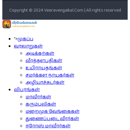
Copyright © 2024 Veeravengaikal.Com | All rights reserved
">
முகப்பு
வரலாறுகள்
அடிக்கற்கள்
வீரத்தளபதிகள்
உயிராயுதங்கள்
சமர்க்கள நாயகர்கள்
அழியாச்சுடர்கள்
விபரங்கள்
மாவீரர்கள்
கரும்புலிகள்
மறைமுக வேங்கைகள்
துணைப்படை வீரர்கள்
ஈரோஸ் மாவீரர்கள்