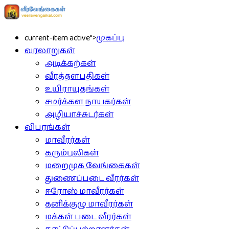
current-item active">
முகப்பு
வரலாறுகள்
அடிக்கற்கள்
வீரத்தளபதிகள்
உயிராயுதங்கள்
சமர்க்கள நாயகர்கள்
அழியாச்சுடர்கள்
விபரங்கள்
மாவீரர்கள்
கரும்புலிகள்
மறைமுக வேங்கைகள்
துணைப்படை வீரர்கள்
ஈரோஸ் மாவீரர்கள்
தனிக்குழு மாவீரர்கள்
மக்கள் படை வீரர்கள்