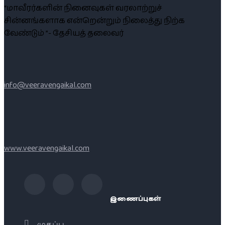
“மாவீரர்களின் நினைவுகள் வரலாற்றுச்
சின்னங்களாக என்றென்றும் நிலைத்து நிற்க
வேண்டும் ”- தேசியத் தலைவர்
info@veeravengaikal.com
www.veeravengaikal.com
இணைப்புகள்