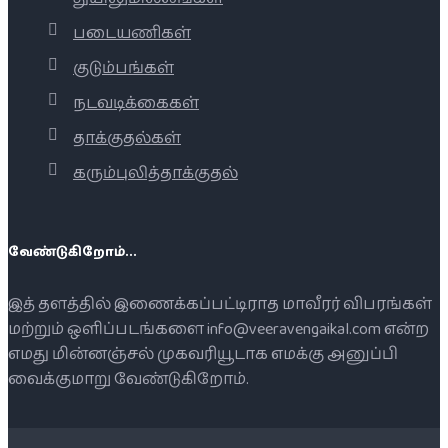
படையணிகள்
குடும்பங்கள்
நடவடிக்கைகள்
தாக்குதல்கள்
கரும்புலித்தாக்குதல்
வேண்டுகிறோம்...
இத் தளத்தில் இணைக்கப்பட்டிராத மாவீரர் விபரங்கள்
மற்றும் ஒளிப்படங்களை info@veeravengaikal.com என்ற
எமது மின்னஞ்சல் முகவரியூடாக எமக்கு அனுப்பி
வைக்குமாறு வேண்டுகிறோம்.