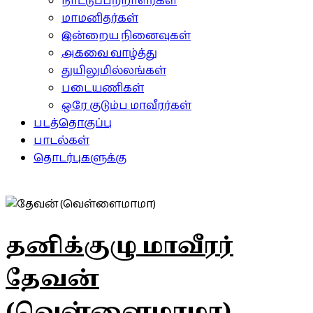
நாட்டுப்பற்றாளர்கள்
மாமனிதர்கள்
இன்றைய நினைவுகள்
அகவை வாழ்த்து
துயிலுமில்லங்கள்
படையணிகள்
ஒரே குடும்ப மாவீரர்கள்
படத்தொகுப்பு
பாடல்கள்
தொடர்புகளுக்கு
தனிக்குழு மாவீரர்
தேவன்
(வெள்ளைமாமா)