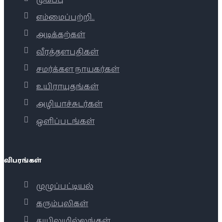
முகப்பு
எம்மைப்பற்றி..
அடிக்கற்கள்
வீரத்தளபதிகள்
சமர்க்கள நாயகர்கள்
உயிராயுதங்கள்
அழியாச்சுடர்கள்
ஒளிப்படங்கள்
விபரங்கள்
முழுப்பட்டியல்
கரும்புலிகள்
துயிலுமில்லங்கள்