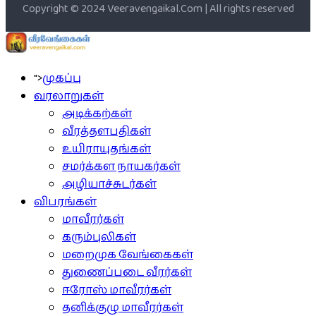
Copyright © 2024 Veeravengaikal.Com | All rights reserved
">
முகப்பு
வரலாறுகள்
அடிக்கற்கள்
வீரத்தளபதிகள்
உயிராயுதங்கள்
சமர்க்கள நாயகர்கள்
அழியாச்சுடர்கள்
விபரங்கள்
மாவீரர்கள்
கரும்புலிகள்
மறைமுக வேங்கைகள்
துணைப்படை வீரர்கள்
ஈரோஸ் மாவீரர்கள்
தனிக்குழு மாவீரர்கள்