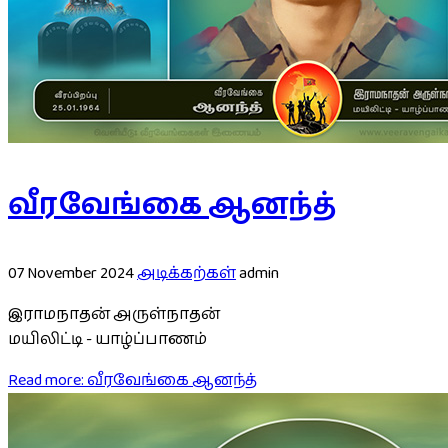
வீரவேங்கை ஆனந்த்
07 November 2024
அடிக்கற்கள்
admin
இராமநாதன் அருள்நாதன்
மயிலிட்டி - யாழ்ப்பாணம்
Read more: வீரவேங்கை ஆனந்த்