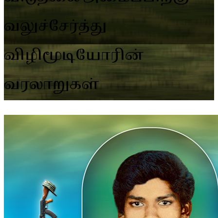
வலுச்சேர்த்து
விழிமூடியோரின்
வரலாறுகள்