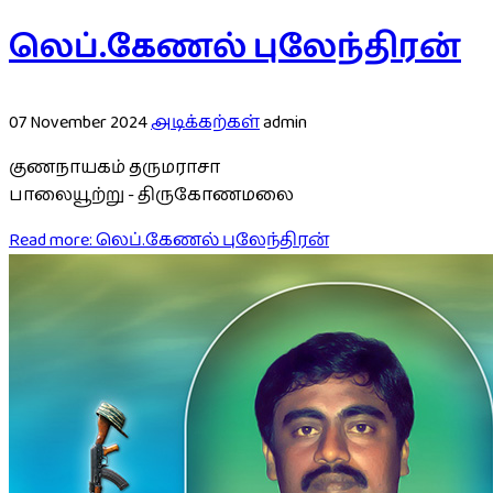
லெப்.கேணல் புலேந்திரன்
07 November 2024
அடிக்கற்கள்
admin
குணநாயகம் தருமராசா
பாலையூற்று - திருகோணமலை
Read more: லெப்.கேணல் புலேந்திரன்