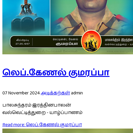
லெப்.கேணல் குமரப்பா
07 November 2024
அடிக்கற்கள்
admin
பாலசுந்தரம் இரத்தினபாலன்
வல்வெட்டித்துறை - யாழ்ப்பாணம்
Read more: லெப்.கேணல் குமரப்பா