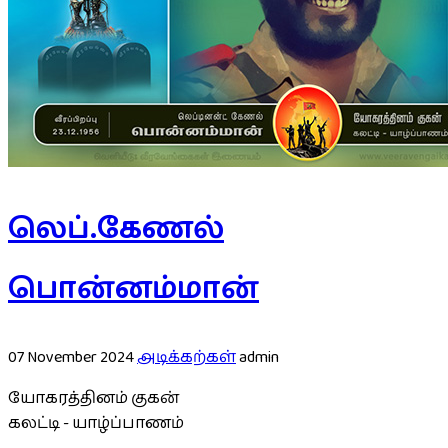
லெப்.கேணல்
பொன்னம்மான்
07 November 2024
அடிக்கற்கள்
admin
யோகரத்தினம் குகன்
கலட்டி - யாழ்ப்பாணம்