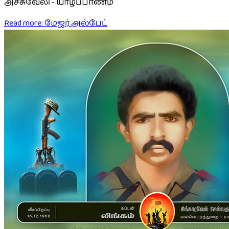
அச்சுவேலி - யாழ்ப்பாணம்
Read more: மேஜர் அல்பேட்