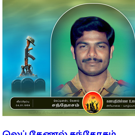
லெப்.கேணல் சந்தோசம்