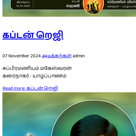
கப்டன் றெஜி
07 November 2024
அடிக்கற்கள்
admin
சுப்பிரமணியம் மகேஸ்வரன்
கரைநாகர் - யாழ்ப்பாணம்
Read more: கப்டன் றெஜி