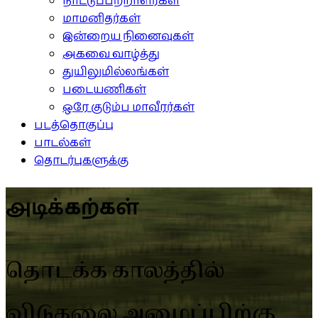
நாட்டுப்பற்றாளர்கள்
மாமனிதர்கள்
இன்றைய நினைவுகள்
அகவை வாழ்த்து
துயிலுமில்லங்கள்
படையணிகள்
ஒரே குடும்ப மாவீரர்கள்
படத்தொகுப்பு
பாடல்கள்
தொடர்புகளுக்கு
அடிக்கற்கள்
தொடக்க காலத்தில்
விடுதலை அமைப்பிற்கு