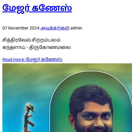
மேஜர் கணேஸ்
07 November 2024
அடிக்கற்கள்
admin
சித்திரவேல் சிற்றம்பலம்
கந்தளாய் - திருகோணமலை
Read more: மேஜர் கணேஸ்