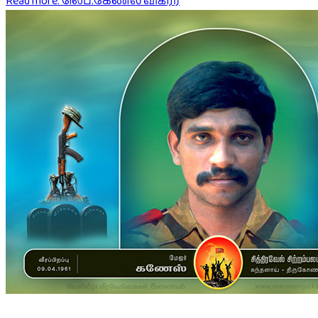
Read more: லெப்.கேணல் விக்ரர்