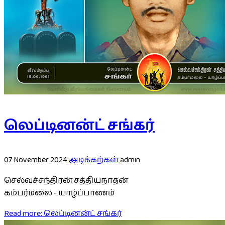
லெப்டினன்ட் சங்கர்
07 November 2024
அடிக்கற்கள்
admin
செல்வச்சந்திரன் சத்தியநாதன்
கம்பர்மலை - யாழ்ப்பாணம்
Read more: லெப்டினன்ட் சங்கர்