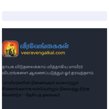
தாயக விடுதலைக்காய் வித்தாகிய மாவீரர்
விபரங்களை ஆவணப்படுத்தும் ஓர் தரவுத்தளம்.
“மாவீரர்களின் நினைவுகள் வரலாற்றுச்
சின்னங்களாக என்றென்றும் நிலைத்து நிற்க
வேண்டும் ”- தேசியத் தலைவர்