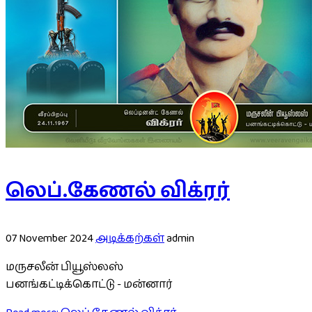
லெப்.கேணல் விக்ரர்
07 November 2024
அடிக்கற்கள்
admin
மருசலீன் பியூஸ்லஸ்
பனங்கட்டிக்கொட்டு - மன்னார்