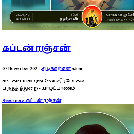
கப்டன் ரஞ்சன்
07 November 2024
அடிக்கற்கள்
admin
கனகநாயகம் ஞானேந்திரமோகன்
பருத்தித்துறை - யாழ்ப்பாணம்
Read more: கப்டன் ரஞ்சன்