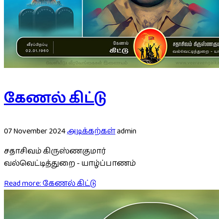
கேணல் கிட்டு
07 November 2024
அடிக்கற்கள்
admin
சதாசிவம் கிருஸ்ணகுமார்
வல்வெட்டித்துறை - யாழ்ப்பாணம்
Read more: கேணல் கிட்டு