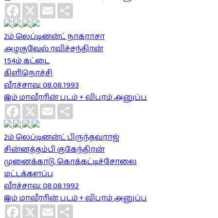
Facebook
X
Email
Share
2ம் லெப்டினன்ட் நாகராசா
அழகுவேல் ரவிச்சந்திரன்
154ம் கட்டை
கிளிநொச்சி
வீரச்சாவு: 08.08.1993
இம் மாவீரரின் படம் + விபரம் அனுப்ப
Facebook
X
Email
Share
2ம் லெப்டினன்ட் பிருந்தவராஜ்
சின்னத்தம்பி குகேந்திரன்
முனைக்காடு, கொக்கட்டிச்சோலை
மட்டக்களப்பு
வீரச்சாவு: 08.08.1992
இம் மாவீரரின் படம் + விபரம் அனுப்ப
Facebook
X
Email
Share