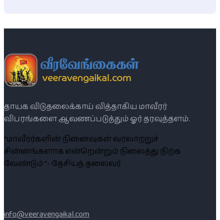
தாயக விடுதலைக்காய் வித்தாகிய மாவீரர்
விபரங்களை ஆவணப்படுத்தும் ஓர் தரவுத்தளம்.
“மாவீரர்களின் நினைவுகள் வரலாற்றுச்
சின்னங்களாக என்றென்றும் நிலைத்து நிற்க
வேண்டும் ”- தேசியத் தலைவர்
info@veeravengaikal.com