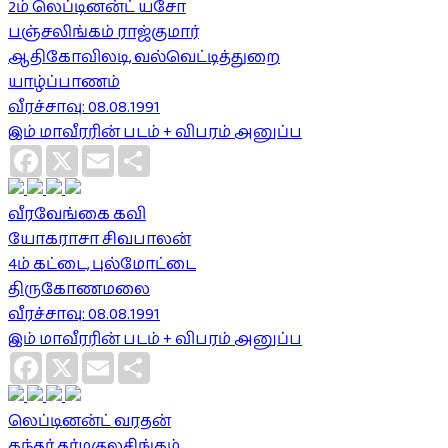
2ம் லெப்டினன்ட் யசோ
பஞ்சலிங்கம் ராஜ்குமார்
ஆதிகோவிலடி, வல்வெட்டித்துறை
யாழ்ப்பாணம்
வீரச்சாவு: 08.08.1991
இம் மாவீரரின் படம் + விபரம் அனுப்ப
Facebook
X
Email
Share
வீரவேங்கை கவி
யோகராசா சிவபாலன்
4ம் கட்டை, புல்மோட்டை
திருகோணமலை
வீரச்சாவு: 08.08.1991
இம் மாவீரரின் படம் + விபரம் அனுப்ப
Facebook
X
Email
Share
லெப்டினன்ட் வரதன்
கந்தர் தர்மகுலசிங்கம்