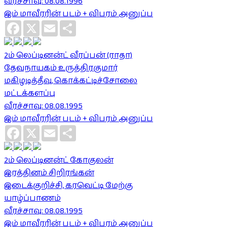
வீரச்சாவு: 08.08.1996
இம் மாவீரரின் படம் + விபரம் அனுப்ப
Facebook
X
Email
Share
2ம் லெப்டினன்ட் வீரப்பன் (ராதா)
தேவநாயகம் உருத்திரகுமார்
மகிழடித்தீவு, கொக்கட்டிச்சோலை
மட்டக்களப்பு
வீரச்சாவு: 08.08.1995
இம் மாவீரரின் படம் + விபரம் அனுப்ப
Facebook
X
Email
Share
2ம் லெப்டினன்ட் கோகுலன்
இரத்தினம் சிறிரங்கன்
இடைக்குறிச்சி, கரவெட்டி மேற்கு
யாழ்ப்பாணம்
வீரச்சாவு: 08.08.1995
இம் மாவீரரின் படம் + விபரம் அனுப்ப