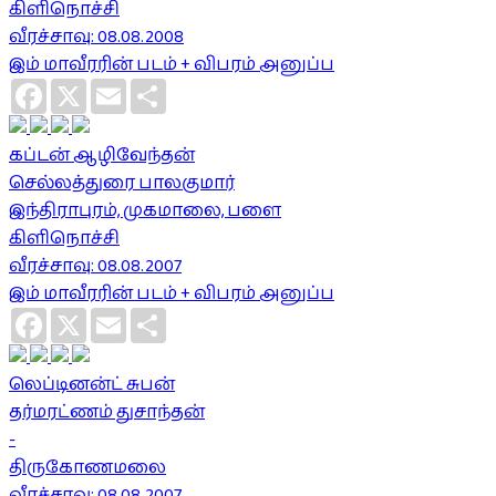
கிளிநொச்சி
வீரச்சாவு: 08.08.2008
இம் மாவீரரின் படம் + விபரம் அனுப்ப
Facebook
X
Email
Share
கப்டன் ஆழிவேந்தன்
செல்லத்துரை பாலகுமார்
இந்திராபுரம், முகமாலை, பளை
கிளிநொச்சி
வீரச்சாவு: 08.08.2007
இம் மாவீரரின் படம் + விபரம் அனுப்ப
Facebook
X
Email
Share
லெப்டினன்ட் சுபன்
தர்மரட்ணம் துசாந்தன்
-
திருகோணமலை
வீரச்சாவு: 08.08.2007