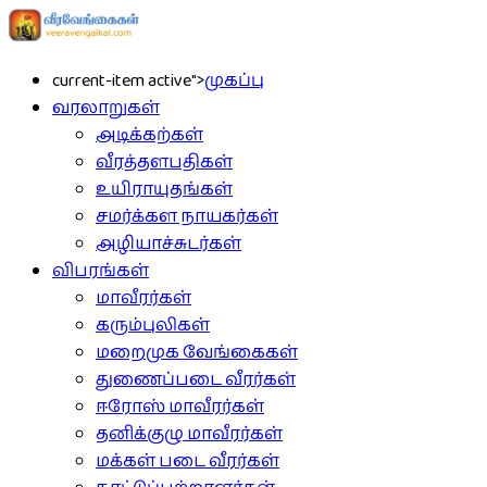
current-item active">
முகப்பு
வரலாறுகள்
அடிக்கற்கள்
வீரத்தளபதிகள்
உயிராயுதங்கள்
சமர்க்கள நாயகர்கள்
அழியாச்சுடர்கள்
விபரங்கள்
மாவீரர்கள்
கரும்புலிகள்
மறைமுக வேங்கைகள்
துணைப்படை வீரர்கள்
ஈரோஸ் மாவீரர்கள்
தனிக்குழு மாவீரர்கள்
மக்கள் படை வீரர்கள்