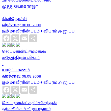
2ம் லெப்டினன்ட் மலரவன்
முத்து யோகராஜா
-
கிளிநொச்சி
வீரச்சாவு: 08.08.2008
இம் மாவீரரின் படம் + விபரம் அனுப்ப
Facebook
X
Email
Share
லெப்டினன்ட் ஈழமலை
கஜேந்திரன் விக்டர்
-
யாழ்ப்பாணம்
வீரச்சாவு: 08.08.2008
இம் மாவீரரின் படம் + விபரம் அனுப்ப
Facebook
X
Email
Share
லெப்டினன்ட் கதிர்ச்சேந்தன்
தர்மலிங்கம் விஜயகுமார்