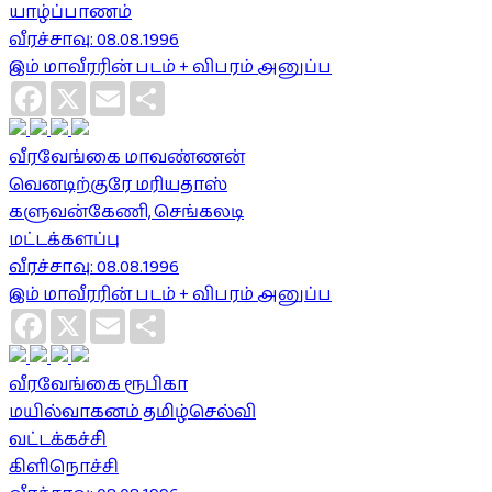
யாழ்ப்பாணம்
வீரச்சாவு: 08.08.1996
இம் மாவீரரின் படம் + விபரம் அனுப்ப
Facebook
X
Email
Share
வீரவேங்கை மாவண்ணன்
வெனடிற்குரே மரியதாஸ்
களுவன்கேணி, செங்கலடி
மட்டக்களப்பு
வீரச்சாவு: 08.08.1996
இம் மாவீரரின் படம் + விபரம் அனுப்ப
Facebook
X
Email
Share
வீரவேங்கை ரூபிகா
மயில்வாகனம் தமிழ்செல்வி
வட்டக்கச்சி
கிளிநொச்சி