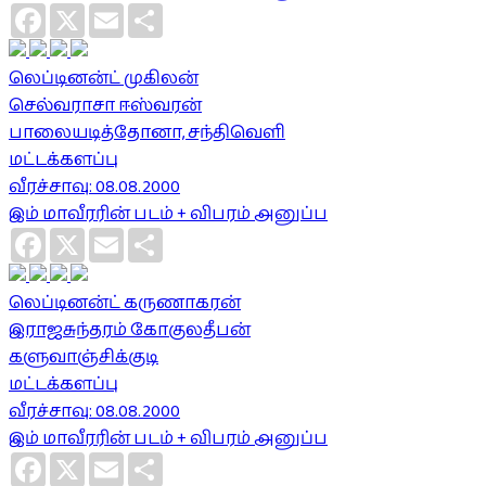
Facebook
X
Email
Share
லெப்டினன்ட் முகிலன்
செல்வராசா ஈஸ்வரன்
பாலையடித்தோனா, சந்திவெளி
மட்டக்களப்பு
வீரச்சாவு: 08.08.2000
இம் மாவீரரின் படம் + விபரம் அனுப்ப
Facebook
X
Email
Share
லெப்டினன்ட் கருணாகரன்
இராஜசுந்தரம் கோகுலதீபன்
களுவாஞ்சிக்குடி
மட்டக்களப்பு
வீரச்சாவு: 08.08.2000
இம் மாவீரரின் படம் + விபரம் அனுப்ப
Facebook
X
Email
Share