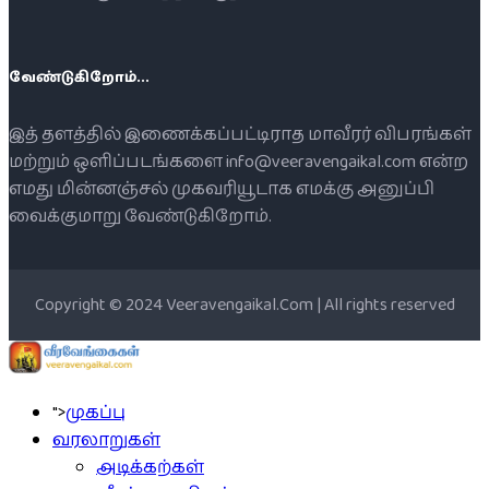
வேண்டுகிறோம்...
இத் தளத்தில் இணைக்கப்பட்டிராத மாவீரர் விபரங்கள்
மற்றும் ஒளிப்படங்களை info@veeravengaikal.com என்ற
எமது மின்னஞ்சல் முகவரியூடாக எமக்கு அனுப்பி
வைக்குமாறு வேண்டுகிறோம்.
Copyright © 2024 Veeravengaikal.Com | All rights reserved
">
முகப்பு
வரலாறுகள்
அடிக்கற்கள்