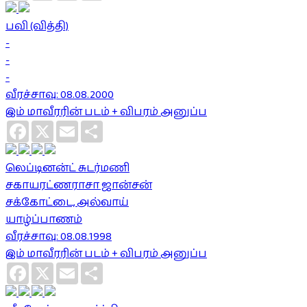
பவி (வித்தி)
-
-
-
வீரச்சாவு: 08.08.2000
இம் மாவீரரின் படம் + விபரம் அனுப்ப
Facebook
X
Email
Share
லெப்டினன்ட் சுடர்மணி
சகாயரட்ணராசா ஜான்சன்
சக்கோட்டை, அல்வாய்
யாழ்ப்பாணம்
வீரச்சாவு: 08.08.1998
இம் மாவீரரின் படம் + விபரம் அனுப்ப
Facebook
X
Email
Share