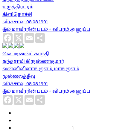
உருத்திரபுரம்
கிளிநொச்சி
வீரச்சாவு: 08.08.1991
இம் மாவீரரின் படம் + விபரம் அனுப்ப
Facebook
X
Email
Share
லெப்டினன்ட் காந்தி
கந்தசாமி கிருஸ்ணகுமார்
வன்னிவிளாங்குளம், மாங்குளம்
முல்லைத்தீவு
வீரச்சாவு: 08.08.1991
இம் மாவீரரின் படம் + விபரம் அனுப்ப
Facebook
X
Email
Share
1