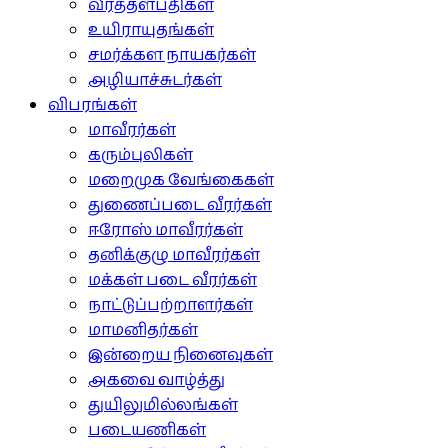
வீரத்தளபதிகள்
உயிராயுதங்கள்
சமர்க்கள நாயகர்கள்
அழியாச்சுடர்கள்
விபரங்கள்
மாவீரர்கள்
கரும்புலிகள்
மறைமுக வேங்கைகள்
துணைப்படை வீரர்கள்
ஈரோஸ் மாவீரர்கள்
தனிக்குழு மாவீரர்கள்
மக்கள் படை வீரர்கள்
நாட்டுப்பற்றாளர்கள்
மாமனிதர்கள்
இன்றைய நினைவுகள்
அகவை வாழ்த்து
துயிலுமில்லங்கள்
படையணிகள்