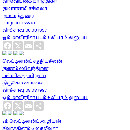
வீரவேங்கை கார்த்திகா
குமாரசாமி சசிகலா
நாவாந்துறை
யாழ்ப்பாணம்
வீரச்சாவு: 08.08.1997
இம் மாவீரரின் படம் + விபரம் அனுப்ப
Facebook
X
Email
Share
லெப்டினன்ட் சத்தியசீலன்
குணம் லவேந்திரன்
பள்ளிக்குடியிருப்பு
திருகோணமலை
வீரச்சாவு: 08.08.1997
இம் மாவீரரின் படம் + விபரம் அனுப்ப
Facebook
X
Email
Share
2ம் லெப்டினன்ட் ஆழியன்
சீவரத்தினம் ஜெகஜீவன்