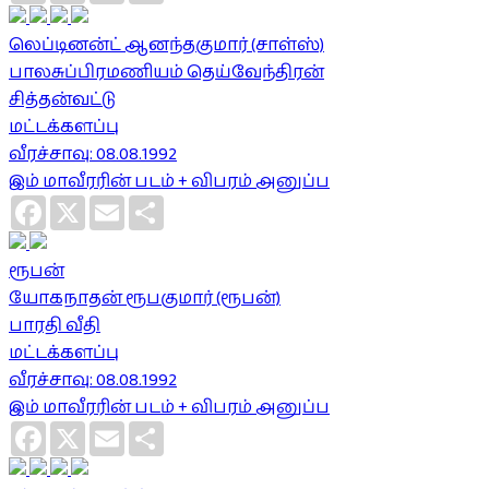
லெப்டினன்ட் ஆனந்தகுமார் (சாள்ஸ்)
பாலசுப்பிரமணியம் தெய்வேந்திரன்
சித்தன்வட்டு
மட்டக்களப்பு
வீரச்சாவு: 08.08.1992
இம் மாவீரரின் படம் + விபரம் அனுப்ப
Facebook
X
Email
Share
ரூபன்
யோகநாதன் ரூபகுமார் (ரூபன்)
பாரதி வீதி
மட்டக்களப்பு
வீரச்சாவு: 08.08.1992
இம் மாவீரரின் படம் + விபரம் அனுப்ப
Facebook
X
Email
Share