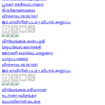
பூநகர், ஈச்சிலம்பற்றை
திருகோணமலை
வீரச்சாவு: 08.08.1997
இம் மாவீரரின் படம் + விபரம் அனுப்ப
Facebook
X
Email
Share
வீரவேங்கை அன்பழகி
ஜெயவேல் கலாசக்தி
ஊறணி, வல்வெட்டித்துறை
யாழ்ப்பாணம்
வீரச்சாவு: 08.08.1997
இம் மாவீரரின் படம் + விபரம் அனுப்ப
Facebook
X
Email
Share
வீரவேங்கை மதிமாறன்
நடராசா ரவிசங்கர்
வயாவிளான் வடக்கு