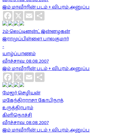
இம் மாவீரரின் படம் + விபரம் அனுப்ப
Facebook
X
Email
Share
2ம் லெப்டினன்ட் இன்னழகன்
இராமுப்பிள்ளை பாலகுமார்
-
யாழ்ப்பாணம்
வீரச்சாவு: 08.08.2007
இம் மாவீரரின் படம் + விபரம் அனுப்ப
Facebook
X
Email
Share
மேஜர் செழியன்
மகேந்திரராசா கோபிநாத்
உருத்திரபுரம்
கிளிநொச்சி
வீரச்சாவு: 08.08.2007
இம் மாவீரரின் படம் + விபரம் அனுப்ப