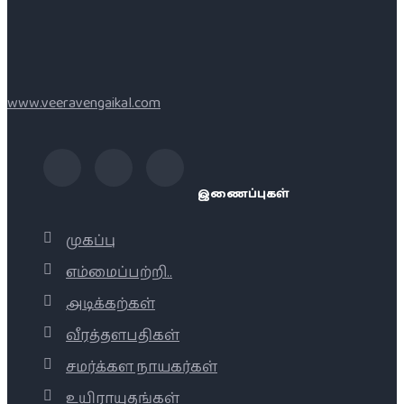
www.veeravengaikal.com
இணைப்புகள்
முகப்பு
எம்மைப்பற்றி..
அடிக்கற்கள்
வீரத்தளபதிகள்
சமர்க்கள நாயகர்கள்
உயிராயுதங்கள்