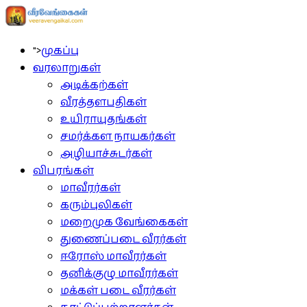
">
முகப்பு
வரலாறுகள்
அடிக்கற்கள்
வீரத்தளபதிகள்
உயிராயுதங்கள்
சமர்க்கள நாயகர்கள்
அழியாச்சுடர்கள்
விபரங்கள்
மாவீரர்கள்
கரும்புலிகள்
மறைமுக வேங்கைகள்
துணைப்படை வீரர்கள்
ஈரோஸ் மாவீரர்கள்
தனிக்குழு மாவீரர்கள்
மக்கள் படை வீரர்கள்