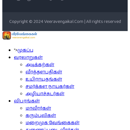
Copyright © 2024 Veeravengaikal.Com | All rights reserved
">
முகப்பு
வரலாறுகள்
அடிக்கற்கள்
வீரத்தளபதிகள்
உயிராயுதங்கள்
சமர்க்கள நாயகர்கள்
அழியாச்சுடர்கள்
விபரங்கள்
மாவீரர்கள்
கரும்புலிகள்
மறைமுக வேங்கைகள்