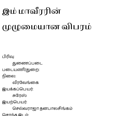
இம் மாவீரரின்
முழுமையான விபரம்
பிரிவு:
துணைப்படை
படையணி/துறை:
நிலை:
வீரவேங்கை
இயக்கப்பெயர்:
சுரேஸ்
இயற்பெயர்:
செல்வராஜா தனபாலசிங்கம்
சொந்த இடம்: