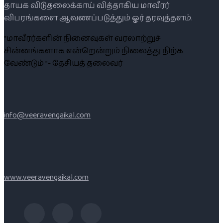
தாயக விடுதலைக்காய் வித்தாகிய மாவீரர்
விபரங்களை ஆவணப்படுத்தும் ஓர் தரவுத்தளம்.
“மாவீரர்களின் நினைவுகள் வரலாற்றுச்
சின்னங்களாக என்றென்றும் நிலைத்து நிற்க
வேண்டும் ”- தேசியத் தலைவர்
info@veeravengaikal.com
www.veeravengaikal.com