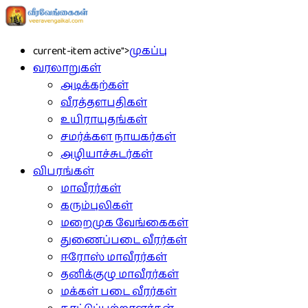
current-item active">
முகப்பு
வரலாறுகள்
அடிக்கற்கள்
வீரத்தளபதிகள்
உயிராயுதங்கள்
சமர்க்கள நாயகர்கள்
அழியாச்சுடர்கள்
விபரங்கள்
மாவீரர்கள்
கரும்புலிகள்
மறைமுக வேங்கைகள்
துணைப்படை வீரர்கள்
ஈரோஸ் மாவீரர்கள்
தனிக்குழு மாவீரர்கள்
மக்கள் படை வீரர்கள்