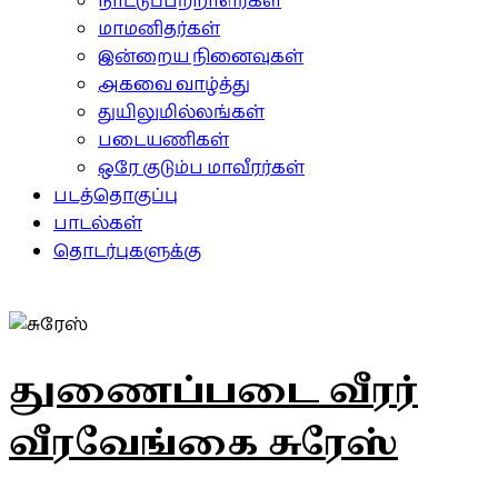
நாட்டுப்பற்றாளர்கள்
மாமனிதர்கள்
இன்றைய நினைவுகள்
அகவை வாழ்த்து
துயிலுமில்லங்கள்
படையணிகள்
ஒரே குடும்ப மாவீரர்கள்
படத்தொகுப்பு
பாடல்கள்
தொடர்புகளுக்கு
துணைப்படை வீரர்
வீரவேங்கை சுரேஸ்