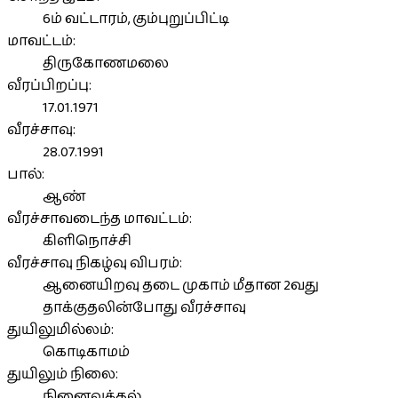
6ம் வட்டாரம், கும்புறுப்பிட்டி
மாவட்டம்:
திருகோணமலை
வீரப்பிறப்பு:
17.01.1971
வீரச்சாவு:
28.07.1991
பால்:
ஆண்
வீரச்சாவடைந்த மாவட்டம்:
கிளிநொச்சி
வீரச்சாவு நிகழ்வு விபரம்:
ஆனையிறவு தடை முகாம் மீதான 2வது
தாக்குதலின்போது வீரச்சாவு
துயிலுமில்லம்:
கொடிகாமம்
துயிலும் நிலை:
நினைவுக்கல்