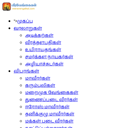
">
முகப்பு
வரலாறுகள்
அடிக்கற்கள்
வீரத்தளபதிகள்
உயிராயுதங்கள்
சமர்க்கள நாயகர்கள்
அழியாச்சுடர்கள்
விபரங்கள்
மாவீரர்கள்
கரும்புலிகள்
மறைமுக வேங்கைகள்
துணைப்படை வீரர்கள்
ஈரோஸ் மாவீரர்கள்
தனிக்குழு மாவீரர்கள்
மக்கள் படை வீரர்கள்