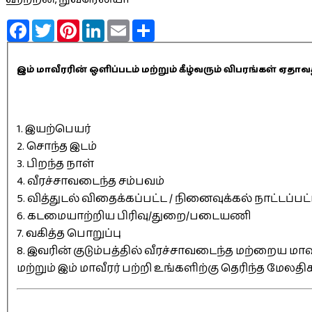
Facebook
Twitter
Pinterest
LinkedIn
Email
Share
இம் மாவீரரின் ஒளிப்படம் மற்றும் கீழ்வரும் விபரங்கள் 
1. இயற்பெயர்
2. சொந்த இடம்
3. பிறந்த நாள்
4. வீரச்சாவடைந்த சம்பவம்
5. வித்துடல் விதைக்கப்பட்ட / நினைவுக்கல் நாட்டப்பட
6. கடமையாற்றிய பிரிவு/துறை/படையணி
7. வகித்த பொறுப்பு
8. இவரின் குடும்பத்தில் வீரச்சாவடைந்த மற்றைய மாவீ
மற்றும் இம் மாவீரர் பற்றி உங்களிற்கு தெரிந்த மேலத