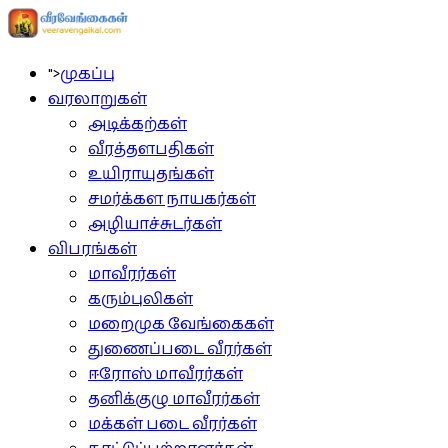
">
முகப்பு
வரலாறுகள்
அடிக்கற்கள்
வீரத்தளபதிகள்
உயிராயுதங்கள்
சமர்க்கள நாயகர்கள்
அழியாச்சுடர்கள்
விபரங்கள்
மாவீரர்கள்
கரும்புலிகள்
மறைமுக வேங்கைகள்
துணைப்படை வீரர்கள்
ஈரோஸ் மாவீரர்கள்
தனிக்குழு மாவீரர்கள்
மக்கள் படை வீரர்கள்