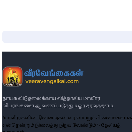
தாயக விடுதலைக்காய் வித்தாகிய மாவீரர்
விபரங்களை ஆவணப்படுத்தும் ஓர் தரவுத்தளம்.
“மாவீரர்களின் நினைவுகள் வரலாற்றுச் சின்னங்களாக
என்றென்றும் நிலைத்து நிற்க வேண்டும் ”- தேசியத்