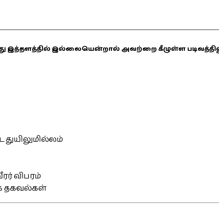
ஏதாவது இத்தளத்தில் இல்லையென்றால் அவற்றை கீழுள்ள படிவத்த
்ட துயிலுமில்லம்
ரர் விபரம்
ிக தகவல்கள்