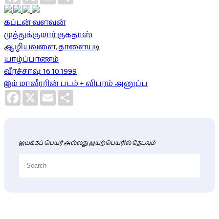
கப்டன் வளவன்
முத்துக்குமார் குகதாஸ்
ஆழியவளை, தாளையடி
யாழ்ப்பாணம்
வீரச்சாவு: 16.10.1999
இம் மாவீரரின் படம் + விபரம் அனுப்ப
Facebook
X
Email
Share
இயக்கப் பெயர் அல்லது இயற்பெயரில் தேடவும்