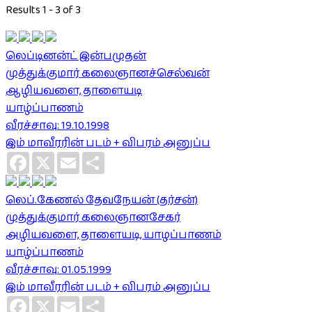
Results 1 - 3 of 3
லெப்டினன்ட் இன்பமுதன்
முத்துக்குமார் கலைஞானச்செல்வன்
ஆழியவளை, தாளையடி
யாழ்ப்பாணம்
வீரச்சாவு: 19.10.1998
இம் மாவீரரின் படம் + விபரம் அனுப்ப
Facebook
X
Email
Share
லெப்.கேணல் தேவநேயன் (தர்சன்)
முத்துக்குமார் கலைஞானசேகர்
அழியவளை, தாளையடி, யாழப்பாணம்
யாழ்ப்பாணம்
வீரச்சாவு: 01.05.1999
இம் மாவீரரின் படம் + விபரம் அனுப்ப
Facebook
X
Email
Share