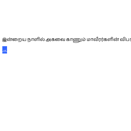
அகவை வாழ்த்து
இன்றைய நாளில் அகவை காணும் மாவீரர்களின் விபர
→
கட்டுநாயக்க கரும்புலிகள்