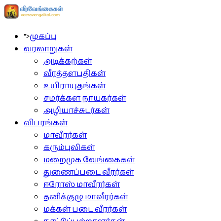
">
முகப்பு
வரலாறுகள்
அடிக்கற்கள்
வீரத்தளபதிகள்
உயிராயுதங்கள்
சமர்க்கள நாயகர்கள்
அழியாச்சுடர்கள்
விபரங்கள்
மாவீரர்கள்
கரும்புலிகள்
மறைமுக வேங்கைகள்
துணைப்படை வீரர்கள்
ஈரோஸ் மாவீரர்கள்
தனிக்குழு மாவீரர்கள்
மக்கள் படை வீரர்கள்