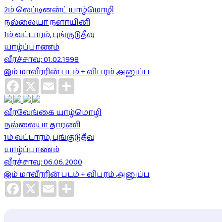
2ம் லெப்டினன்ட் யாழ்மொழி
நல்லையா நளாயினி
1ம் வட்டாரம், புங்குடுதீவு
யாழ்ப்பாணம்
வீரச்சாவு: 01.02.1998
இம் மாவீரரின் படம் + விபரம் அனுப்ப
Facebook
X
Email
Share
வீரவேங்கை யாழ்மொழி
நல்லையா தாரணி
1ம் வட்டாரம், புங்குடுதீவு
யாழ்ப்பாணம்
வீரச்சாவு: 06.06.2000
இம் மாவீரரின் படம் + விபரம் அனுப்ப
Facebook
X
Email
Share