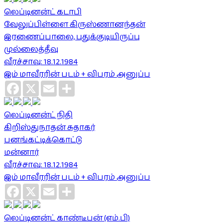
லெப்டினன்ட் கடாபி
வேலுப்பிள்ளை கிருஸ்ணானந்தன்
இரணைப்பாலை, புதுக்குடியிருப்பு
முல்லைத்தீவு
வீரச்சாவு: 18.12.1984
இம் மாவீரரின் படம் + விபரம் அனுப்ப
Facebook
X
Email
Share
லெப்டினன்ட் நிதி
கிறிஸ்துநாதன் சுதாகர்
பனங்கட்டிக்கொட்டு
மன்னார்
வீரச்சாவு: 18.12.1984
இம் மாவீரரின் படம் + விபரம் அனுப்ப
Facebook
X
Email
Share
லெப்டினன்ட் காண்டீபன் (எம்.பி)