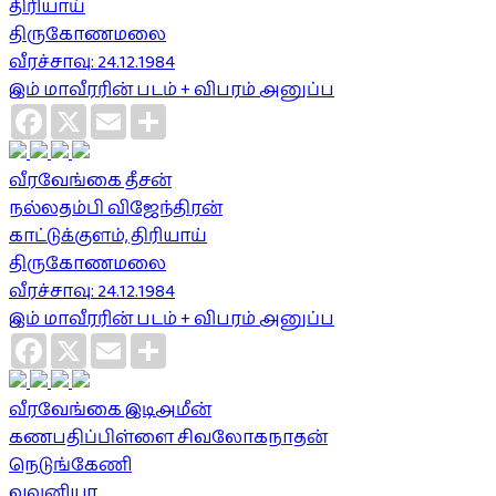
திரியாய்
திருகோணமலை
வீரச்சாவு: 24.12.1984
இம் மாவீரரின் படம் + விபரம் அனுப்ப
Facebook
X
Email
Share
வீரவேங்கை தீசன்
நல்லதம்பி விஜேந்திரன்
காட்டுக்குளம், திரியாய்
திருகோணமலை
வீரச்சாவு: 24.12.1984
இம் மாவீரரின் படம் + விபரம் அனுப்ப
Facebook
X
Email
Share
வீரவேங்கை இடிஅமீன்
கணபதிப்பிள்ளை சிவலோகநாதன்
நெடுங்கேணி
வவுனியா