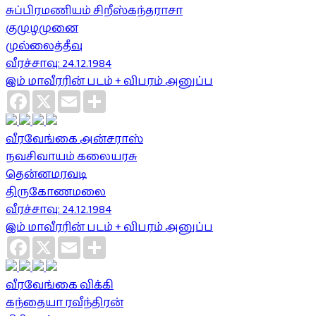
சுப்பிரமணியம் சிறீஸ்கந்தராசா
குமுழமுனை
முல்லைத்தீவு
வீரச்சாவு: 24.12.1984
இம் மாவீரரின் படம் + விபரம் அனுப்ப
Facebook
X
Email
Share
வீரவேங்கை அன்சராஸ்
நவசிவாயம் கலையரசு
தென்னமரவடி
திருகோணமலை
வீரச்சாவு: 24.12.1984
இம் மாவீரரின் படம் + விபரம் அனுப்ப
Facebook
X
Email
Share
வீரவேங்கை விக்கி
கந்தையா ரவீந்திரன்