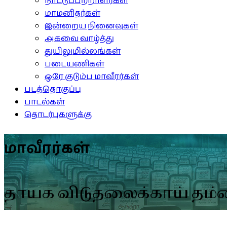
நாட்டுப்பற்றாளர்கள்
மாமனிதர்கள்
இன்றைய நினைவுகள்
அகவை வாழ்த்து
துயிலுமில்லங்கள்
படையணிகள்
ஒரே குடும்ப மாவீரர்கள்
படத்தொகுப்பு
பாடல்கள்
தொடர்புகளுக்கு
மாவீரர்கள்
தாயக விடுதலைக்காய் தம்