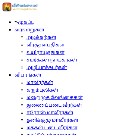
">
முகப்பு
வரலாறுகள்
அடிக்கற்கள்
வீரத்தளபதிகள்
உயிராயுதங்கள்
சமர்க்கள நாயகர்கள்
அழியாச்சுடர்கள்
விபரங்கள்
மாவீரர்கள்
கரும்புலிகள்
மறைமுக வேங்கைகள்
துணைப்படை வீரர்கள்
ஈரோஸ் மாவீரர்கள்
தனிக்குழு மாவீரர்கள்
மக்கள் படை வீரர்கள்