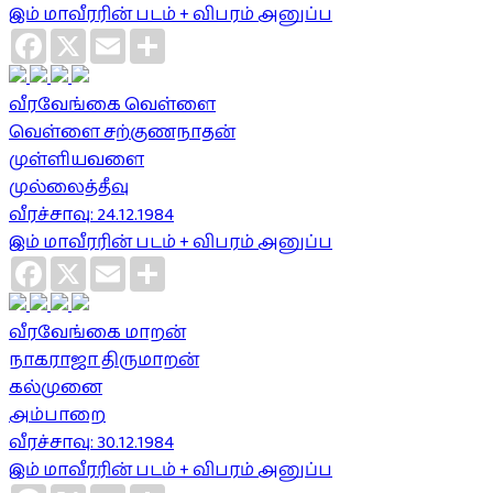
இம் மாவீரரின் படம் + விபரம் அனுப்ப
Facebook
X
Email
Share
வீரவேங்கை வெள்ளை
வெள்ளை சற்குணநாதன்
முள்ளியவளை
முல்லைத்தீவு
வீரச்சாவு: 24.12.1984
இம் மாவீரரின் படம் + விபரம் அனுப்ப
Facebook
X
Email
Share
வீரவேங்கை மாறன்
நாகராஜா திருமாறன்
கல்முனை
அம்பாறை
வீரச்சாவு: 30.12.1984
இம் மாவீரரின் படம் + விபரம் அனுப்ப
Facebook
X
Email
Share