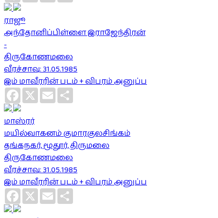
ராஜூ
அந்தோனிப்பிள்ளை இராஜேந்திரன்
-
திருகோணமலை
வீரச்சாவு: 31.05.1985
இம் மாவீரரின் படம் + விபரம் அனுப்ப
Facebook
X
Email
Share
மாஸ்ரர்
மயில்வாகனம் குமாரகுலசிங்கம்
தங்கநகர், மூதூர், திருமலை
திருகோணமலை
வீரச்சாவு: 31.05.1985
இம் மாவீரரின் படம் + விபரம் அனுப்ப
Facebook
X
Email
Share