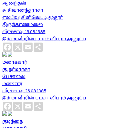
ஆனந்தன்
சு. சிவானந்தராசா
எல்பி03, கிளிவெட்டி, மூதூர்
திருகோணமலை
வீரச்சாவு: 13.08.1985
இம் மாவீரரின் படம் + விபரம் அனுப்ப
Facebook
X
Email
Share
மரைக்கார்
கு. தர்மராசா
பேசாலை
மன்னார்
வீரச்சாவு: 26.08.1985
இம் மாவீரரின் படம் + விபரம் அனுப்ப
Facebook
X
Email
Share
குழந்தை