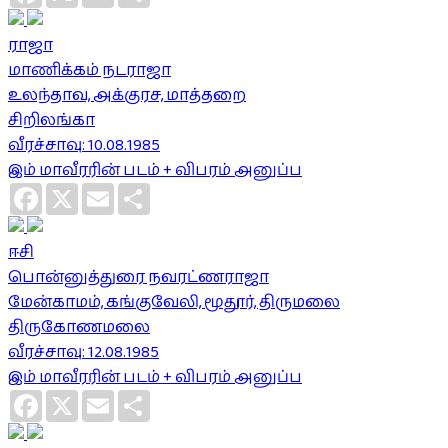
ராஜா
மாணிக்கம் நடராஜா
உலந்தாவ, அக்குரச, மாத்தறை
சிறிலங்கா
வீரச்சாவு: 10.08.1985
இம் மாவீரரின் படம் + விபரம் அனுப்ப
Facebook
X
Email
Share
ஈசி
பொன்னுத்துரை நவரட்ணராஜா
மேன்காமம், கங்குவேலி, மூதூர், திருமலை
திருகோணமலை
வீரச்சாவு: 12.08.1985
இம் மாவீரரின் படம் + விபரம் அனுப்ப
Facebook
X
Email
Share