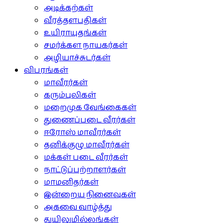
அடிக்கற்கள்
வீரத்தளபதிகள்
உயிராயுதங்கள்
சமர்க்கள நாயகர்கள்
அழியாச்சுடர்கள்
விபரங்கள்
மாவீரர்கள்
கரும்புலிகள்
மறைமுக வேங்கைகள்
துணைப்படை வீரர்கள்
ஈரோஸ் மாவீரர்கள்
தனிக்குழு மாவீரர்கள்
மக்கள் படை வீரர்கள்
நாட்டுப்பற்றாளர்கள்
மாமனிதர்கள்
இன்றைய நினைவுகள்
அகவை வாழ்த்து
துயிலுமில்லங்கள்