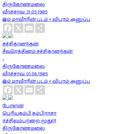
திருகோணமலை
வீரச்சாவு: 31.05.1985
இம் மாவீரரின் படம் + விபரம் அனுப்ப
Facebook
X
Email
Share
சச்சிதானந்தன்
சீவரெத்தினம் சச்சிதானந்தன்
-
திருகோணமலை
வீரச்சாவு: 01.06.1985
இம் மாவீரரின் படம் + விபரம் அனுப்ப
Facebook
X
Email
Share
போளன்
பெரியதம்பி தம்பிராசா
ஈச்சிலம்பற்றை, மூதூர்
திருகோணமலை