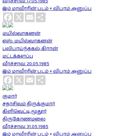
வீரச்சாவு: 17.05.1985
இம் மாவீரரின் படம் + விபரம் அனுப்ப
Facebook
X
Email
Share
மயில்வாகனன்
எஸ். மயில்வாகனன்
புலிபாய்ந்தகல், கிரான்
மட்டக்களப்பு
வீரச்சாவு: 20.05.1985
இம் மாவீரரின் படம் + விபரம் அனுப்ப
Facebook
X
Email
Share
குமார்
சதாசிவம் திருக்குமார்
கிளிவெட்டி, மூதூர்
திருகோணமலை
வீரச்சாவு: 31.05.1985
இம் மாவீரரின் படம் + விபரம் அனுப்ப