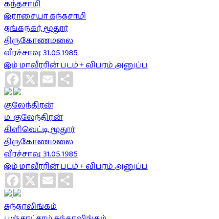
கந்தசாமி
இராசையா கந்தசாமி
தங்கநகர், மூதூர்
திருகோணமலை
வீரச்சாவு: 31.05.1985
இம் மாவீரரின் படம் + விபரம் அனுப்ப
Facebook
X
Email
Share
குலேந்திரன்
ம. குலேந்திரன்
கிளிவெட்டி, மூதூர்
திருகோணமலை
வீரச்சாவு: 31.05.1985
இம் மாவீரரின் படம் + விபரம் அனுப்ப
Facebook
X
Email
Share
சுந்தரலிங்கம்
பஞ்சாட்சரம் சுந்தரலிங்கம்