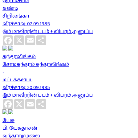
இராமசாமி
கண்டி
சிறிலங்கா
வீரச்சாவு: 02.09.1985
இம் மாவீரரின் படம் + விபரம் அனுப்ப
Facebook
X
Email
Share
சுந்தரலிங்கம்
சோமசுந்தரம் சுந்தரலிங்கம்
-
மட்டக்களப்பு
வீரச்சாவு: 20.09.1985
இம் மாவீரரின் படம் + விபரம் அனுப்ப
Facebook
X
Email
Share
யேசு
பி. யேசுதாசன்
வந்தாறுமூலை