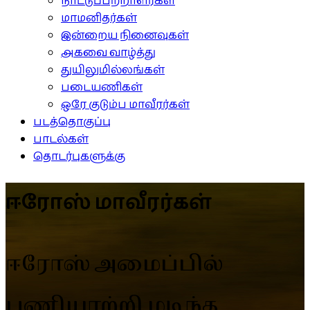
நாட்டுப்பற்றாளர்கள்
மாமனிதர்கள்
இன்றைய நினைவுகள்
அகவை வாழ்த்து
துயிலுமில்லங்கள்
படையணிகள்
ஒரே குடும்ப மாவீரர்கள்
படத்தொகுப்பு
பாடல்கள்
தொடர்புகளுக்கு
ஈரோஸ் மாவீரர்கள்
ஈரோஸ் அமைப்பில்
பணியாற்றி மடிந்த