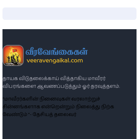
தாயக விடுதலைக்காய் வித்தாகிய மாவீரர்
விபரங்களை ஆவணப்படுத்தும் ஓர் தரவுத்தளம்.
“மாவீரர்களின் நினைவுகள் வரலாற்றுச்
சின்னங்களாக என்றென்றும் நிலைத்து நிற்க
வேண்டும் ”- தேசியத் தலைவர்