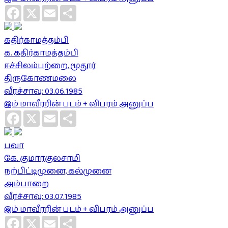
Facebook
X
Email
Share
கதிர்காமத்தம்பி
க. கதிர்காமத்தம்பி
ஈச்சிலம்பற்றை, மூதூர்
திருகோணமலை
வீரச்சாவு: 03.06.1985
இம் மாவீரரின் படம் + விபரம் அனுப்ப
Facebook
X
Email
Share
பவா
கே. குமாரகுலசாமி
நற்பிட்டிமுனை, கல்முனை
அம்பாறை
வீரச்சாவு: 03.07.1985
இம் மாவீரரின் படம் + விபரம் அனுப்ப
Facebook
X
Email
Share