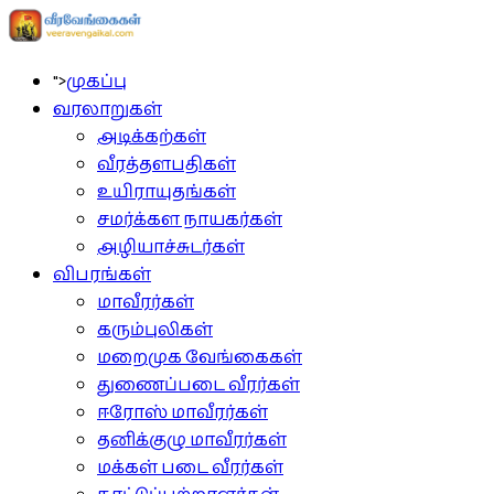
">
முகப்பு
வரலாறுகள்
அடிக்கற்கள்
வீரத்தளபதிகள்
உயிராயுதங்கள்
சமர்க்கள நாயகர்கள்
அழியாச்சுடர்கள்
விபரங்கள்
மாவீரர்கள்
கரும்புலிகள்
மறைமுக வேங்கைகள்
துணைப்படை வீரர்கள்
ஈரோஸ் மாவீரர்கள்
தனிக்குழு மாவீரர்கள்
மக்கள் படை வீரர்கள்