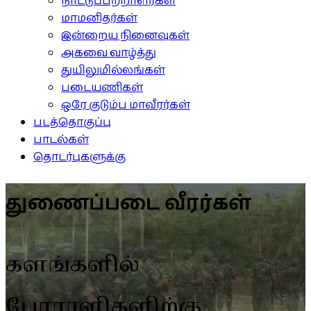
நாட்டுப்பற்றாளர்கள்
மாமனிதர்கள்
இன்றைய நினைவுகள்
அகவை வாழ்த்து
துயிலுமில்லங்கள்
படையணிகள்
ஒரே குடும்ப மாவீரர்கள்
படத்தொகுப்பு
பாடல்கள்
தொடர்புகளுக்கு
துணைப்படை வீரர்கள்
களங்களில்
போராளிகளிற்கு