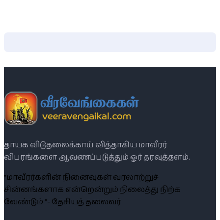
தாயக விடுதலைக்காய் வித்தாகிய மாவீரர்
விபரங்களை ஆவணப்படுத்தும் ஓர் தரவுத்தளம்.
“மாவீரர்களின் நினைவுகள் வரலாற்றுச்
சின்னங்களாக என்றென்றும் நிலைத்து நிற்க
வேண்டும் ”- தேசியத் தலைவர்