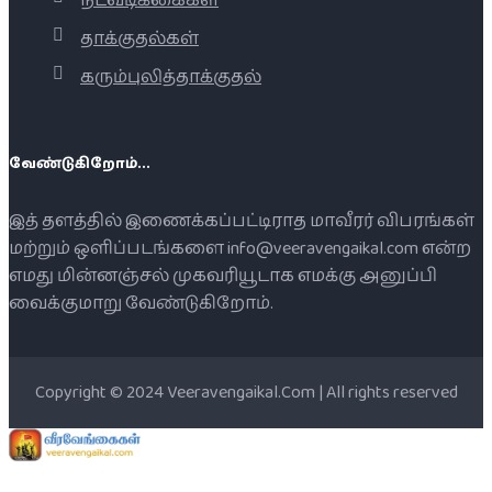
நடவடிக்கைகள்
தாக்குதல்கள்
கரும்புலித்தாக்குதல்
வேண்டுகிறோம்...
இத் தளத்தில் இணைக்கப்பட்டிராத மாவீரர் விபரங்கள்
மற்றும் ஒளிப்படங்களை info@veeravengaikal.com என்ற
எமது மின்னஞ்சல் முகவரியூடாக எமக்கு அனுப்பி
வைக்குமாறு வேண்டுகிறோம்.
Copyright © 2024 Veeravengaikal.Com | All rights reserved