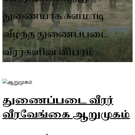
துணையாக களமாடி
வீழ்ந்த துணைப்படை
வீரர்களின் விபரம்
துணைப்படை வீரர்
வீரவேங்கை ஆறுமுகம்