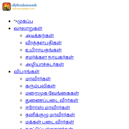
">
முகப்பு
வரலாறுகள்
அடிக்கற்கள்
வீரத்தளபதிகள்
உயிராயுதங்கள்
சமர்க்கள நாயகர்கள்
அழியாச்சுடர்கள்
விபரங்கள்
மாவீரர்கள்
கரும்புலிகள்
மறைமுக வேங்கைகள்
துணைப்படை வீரர்கள்
ஈரோஸ் மாவீரர்கள்
தனிக்குழு மாவீரர்கள்
மக்கள் படை வீரர்கள்