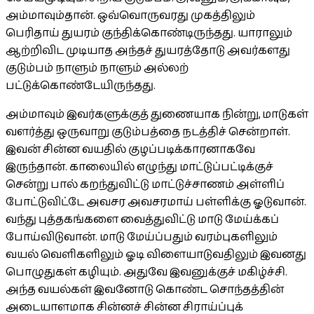
அம்மாவும்தான். ஒவ்வொருவரது முகத்திலும்
பெரிதாய் துயரம் குந்திக்கொண்டிருந்தது. யாராலும்
ஆற்றிவிட முடியாத அந்தச் துயரத்தோடு அவர்களது
குடும்பம் நாளும் நாளும் அல்லற்
பட்டுக்கொண்டேயிருந்தது.
அம்மாவும் இவர்களுக்குத் துணையாக நின்று, மாடுகள்
வளர்த்து ஒருவாறு குடும்பத்தை நடத்திச் சென்றாள்.
இவன் சின்ன வயதில் குழப்படிக்காரனாகவே
இருந்தான். காலையில் எழுந்து மாட்டுப்பட்டிக்குச்
சென்று பால் கறந்துவிட்டு மாட்டுச்சாணம் அள்ளிப்
போட்டுவிட்டே அவசர அவசரமாய் பள்ளிக்கு ஓடுவான்.
வந்து புத்தகங்களை வைத்துவிட்டு மாடு மேய்க்கப்
போய்விடுவான். மாடு மேய்ப்பதும் வரம்புகளிலும்
வயல் வெளிகளிலும் ஓடி விளையாடுவதிலும் இவனது
பொழுதுகள் கழியும். அதுவே இவனுக்குச் மகிழ்ச்சி.
அந்த வயல்கள் இவனோடு கொண்ட சொந்தத்தின்
அடையாளமாக சின்னச் சின்ன சிராய்ப்புக்