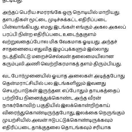
தட்டியது.
அந்தப் பெரிய சமரரங்கே ஒரு நொடியில் மாறியது.
தளபதிகள் மூட்டை முடிச்சுக்கட்ட எதிரிப்படை
பின்வாங்கியது. எமது இடங்கள் எங்கும் அகல அகலப்
பரப்பி நின்ற எதிரிப்படை உடைந்தகுளம்
வற்றுவதைப்போல மிக வேகமாக ஓடியது. அந்தச்
சாதனையை எதுவித இழப்புக்களும் இல்லாது
நடத்திவிட்டு மறைச்செல்வன் தலைமையிலான
கரும்புலி அணி வெற்றிகரமாகத் தளம் திரும்பியது.
வட போர்முனையில் ஓயாத அலைகள் அடித்தபோது
தென்மராட்சியில் பல இடங்களிலும் இவனது
செயற்பாடுகள் இருந்தன. எப்போதும் தாயகத்தைப்
பற்றியே நினைத்துக்கொண்ட அந்த வீரன்
நாகர்கோவிற் பகுதியில் இலக்கொன்றிற்காய்
விரைந்துகொண்டிருந்தபோது, இலக்கை நெருங்கும்
முயற்சியில் அவன் ஈடுபட்டுக்கொண்டிருக்கவும்
எதிரிப்படை தாக்குதலை தொடங்கவும் சரியாக