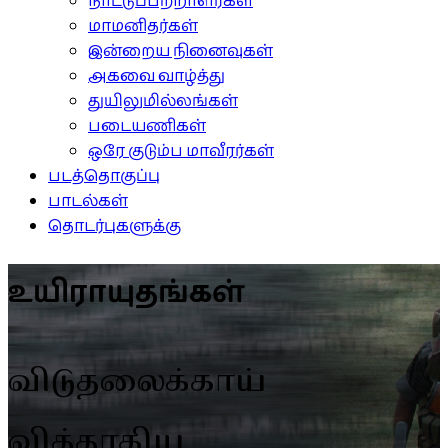
நாட்டுப்பற்றாளர்கள்
மாமனிதர்கள்
இன்றைய நினைவுகள்
அகவை வாழ்த்து
துயிலுமில்லங்கள்
படையணிகள்
ஒரே குடும்ப மாவீரர்கள்
படத்தொகுப்பு
பாடல்கள்
தொடர்புகளுக்கு
உயிராயுதங்கள்
விடுதலைக்காய்
வித்தாகிய