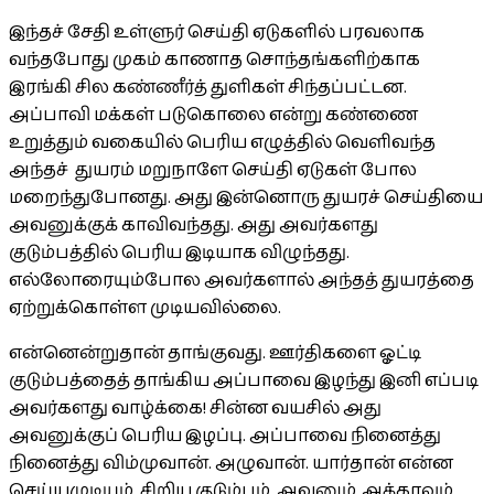
இந்தச் சேதி உள்ளுர் செய்தி ஏடுகளில் பரவலாக
வந்தபோது முகம் காணாத சொந்தங்களிற்காக
இரங்கி சில கண்ணீர்த் துளிகள் சிந்தப்பட்டன.
அப்பாவி மக்கள் படுகொலை என்று கண்ணை
உறுத்தும் வகையில் பெரிய எழுத்தில் வெளிவந்த
அந்தச் துயரம் மறுநாளே செய்தி ஏடுகள் போல
மறைந்துபோனது. அது இன்னொரு துயரச் செய்தியை
அவனுக்குக் காவிவந்தது. அது அவர்களது
குடும்பத்தில் பெரிய இடியாக விழுந்தது.
எல்லோரையும்போல அவர்களால் அந்தத் துயரத்தை
ஏற்றுக்கொள்ள முடியவில்லை.
என்னென்றுதான் தாங்குவது. ஊர்திகளை ஓட்டி
குடும்பத்தைத் தாங்கிய அப்பாவை இழந்து இனி எப்படி
அவர்களது வாழ்க்கை! சின்ன வயசில் அது
அவனுக்குப் பெரிய இழப்பு. அப்பாவை நினைத்து
நினைத்து விம்முவான். அழுவான். யார்தான் என்ன
செய்யமுடியும். சிறிய குடும்பம். அவனும், அக்காவும்,