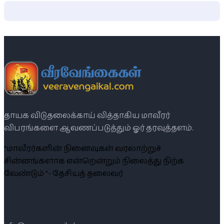
தாயக விடுதலைக்காய் வித்தாகிய மாவீரர்
விபரங்களை ஆவணப்படுத்தும் ஓர் தரவுத்தளம்.
“மாவீரர்களின் நினைவுகள் வரலாற்றுச்
சின்னங்களாக என்றென்றும் நிலைத்து நிற்க
வேண்டும் ”- தேசியத் தலைவர்