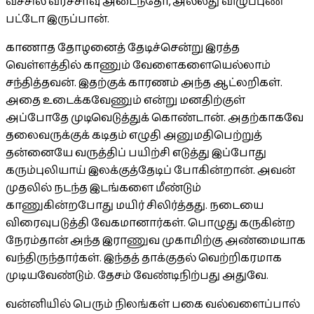
வீச்சில் வீரச்சாவு அடைந்தோ, அல்லது விழுப்புண்
பட்டோ இருப்பான்.
காணாத தோழனைத் தேடிச்சென்று இரத்த
வெள்ளத்தில் காணும் வேளைகளையெல்லாம்
சந்தித்தவன். இதற்குக் காரணம் அந்த ஆட்லறிகள்.
அதை உடைக்கவேணும் என்று மனதிற்குள்
அப்போதே முடிவெடுத்துக் கொண்டான். அதற்காகவே
தலைவருக்குக் கடிதம் எழுதி அனுமதிபெற்றுத்
தன்னையே வருத்திப் பயிற்சி எடுத்து இப்போது
கரும்புலியாய் இலக்குத்தேடிப் போகின்றான். அவன்
முதலில் நடந்த இடங்களை மீண்டும்
காணுகின்றபோது மயிர் சிலிர்த்தது. நடையை
விரைவுபடுத்தி வேகமானார்கள். பொழுது கருகின்ற
நேரம்தான் அந்த இராணுவ முகாமிற்கு அண்மையாக
வந்திருந்தார்கள். இந்தத் தாக்குதல் வெற்றிகரமாக
முடியவேண்டும். தேசம் வேண்டிநிற்பது அதுவே.
வன்னியில் பெரும் நிலங்கள் பகை வல்வளைப்பால்