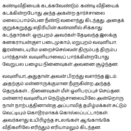
கண்டிவீதியைக் கடக்கவேண்டும். கண்டி வீதியைக்
கடக்கின்றபோது அந்த அகன்ற தார்ச்சாலை
மலைப்பாம்பென நீண்டு வளைந்து கிடந்தது. அதைக்
குறுக்கறுத்து எதிரியின் கண்ணில் சிக்காது
கடந்தார்கள். ஒருபுறம் அவர்கள் தேடிவந்த இலக்கு
கனகராயன்குள படைமுகாம், மறுபுறம் வவுனியா.
இரண்டையுமே மறைச்செல்வன் திரும்பத் திரும்ப
பார்த்தான். வவுனியாவைப் பார்க்கின்றபோது
வேறுபல பழைய நினைவுகள் அவனை சூழ்ந்தன.
வவுனியா, அதுதான் அவன் பிறந்து வளர்ந்த இடம்.
அதற்கும் மன்னாருக்குமான நீளுகின்ற அந்தத்
தெருக்கள்... நினைவுகள் மீள் ஒளிபரப்புச் செய்தன.
மன்னார் வவுனியா நெடுஞ்சாலையிலே அன்றொரு
நாள் நாற்பத்தினான்கு அப்பாவித் தமிழ்மக்கள் சுட்டும்
வெட்டியும் கொடூரமாகக் கொல்லப்பட்டார்கள்.
அவர்களது உயிரிழந்த சடலங்கள் ஆங்காங்கே
வீதிகளிலே எரிந்தும் எரியாமலும் கிடந்தன.