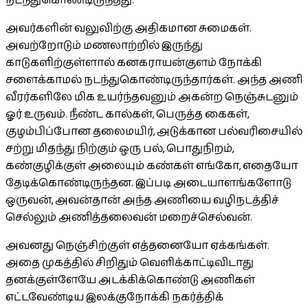
நடந்துகொண்டிருந்தது.
அவர்களின் வலுவிற்கு அதிகமான சுமைகள்.
அவற்றோடும் மணலாற்றில் இருந்து
காடுகளிற்குள்ளால் கனகராயன்குளம் நோக்கி
சளைக்காமல் நடந்துகொண்டிருந்தார்கள். அந்த அணி
வீரர்களிலே மிக உயர்ந்தவனும் அகன்ற நெஞ்சுடனும்
ஓர் உருவம். நீண்ட கால்கள், பெருத்த கைகள்,
குழம்பிப்போன தலைமயிர், அடுக்கான பல்வரிசையில்
சற்று மிதந்து நிற்கும் ஒரு பல், பொதுநிறம்,
கண்குழிக்குள் அலையும் கண்கள் எங்கோ, எதையோ
தேடிக்கொண்டிருந்தன. இப்படி அடையாளங்களோடு
ஒருவன், அவன்தான் அந்த அணியை வழிநடத்திச்
செல்லும் அணித்தலைவன் மறைச்செல்வன்.
அவனது நெஞ்சிற்குள் எத்தனையோ ஏக்கங்கள்.
அதை முகத்தில் சிறிதும் வெளிக்காட்டிவிடாது
தனக்குள்ளேயே அடக்கிக்கொண்டு அணிகள்
எட்டவேண்டிய இலக்குநோக்கி நகர்த்திக்