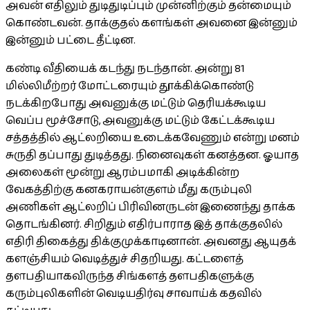
அவன் எதிலும் துடிதுடிப்பும் முன்னிற்கும் தன்மையும்
கொண்டவன். தாக்குதல் களங்கள் அவனை இன்னும்
இன்னும் பட்டை தீட்டின.
கண்டி வீதியைக் கடந்து நடந்தான். அன்று 81
மில்லிமீற்றர் மோட்டரையும் தூக்கிக்கொண்டு
நடக்கிறபோது அவனுக்கு மட்டும் தெரியக்கூடிய
வெப்ப மூச்சோடு, அவனுக்கு மட்டும் கேட்டக்கூடிய
சத்தத்தில் ஆட்லறியை உடைக்கவேணும் என்று மனம்
சுருதி தப்பாது துடித்தது. நினைவுகள் கனத்தன. ஓயாத
அலைகள் மூன்று ஆரம்பமாகி அடிக்கின்ற
வேகத்திற்கு கனகராயன்குளம் மீது கரும்புலி
அணிகள் ஆட்லறிப் பிரிவினருடன் இணைந்து தாக்க
தொடங்கினர். சிறிதும் எதிர்பாராத இத் தாக்குதலில்
எதிரி திகைத்து திக்குமுக்காடினான். அவனது ஆயுதக்
களஞ்சியம் வெடித்துச் சிதறியது. கட்டளைத்
தளபதியாகவிருந்த சிங்களத் தளபதிகளுக்கு
கரும்புலிகளின் வெடியதிர்வு சாவாய்க் கதவில்