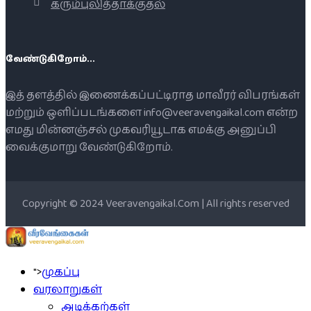
கரும்புலித்தாக்குதல்
வேண்டுகிறோம்...
இத் தளத்தில் இணைக்கப்பட்டிராத மாவீரர் விபரங்கள்
மற்றும் ஒளிப்படங்களை info@veeravengaikal.com என்ற
எமது மின்னஞ்சல் முகவரியூடாக எமக்கு அனுப்பி
வைக்குமாறு வேண்டுகிறோம்.
Copyright © 2024 Veeravengaikal.Com | All rights reserved
">
முகப்பு
வரலாறுகள்
அடிக்கற்கள்