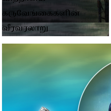
கருவேங்கைகளின்
வீரவரலாறு