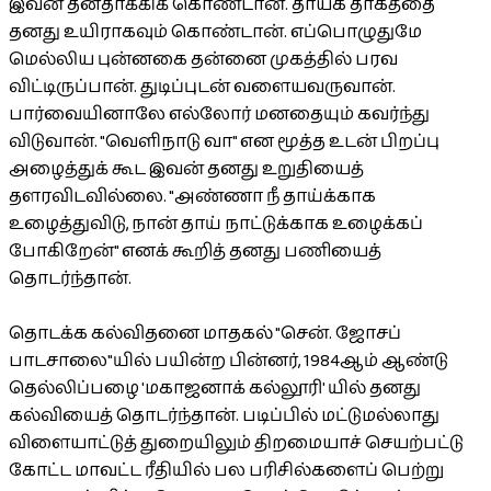
இவன் தனதாக்கிக் கொண்டான். தாயக தாகத்தை
தனது உயிராகவும் கொண்டான். எப்பொழுதுமே
மெல்லிய புன்னகை தன்னை முகத்தில் பரவ
விட்டிருப்பான். துடிப்புடன் வளையவருவான்.
பார்வையினாலே எல்லோர் மனதையும் கவர்ந்து
விடுவான். "வெளிநாடு வா" என மூத்த உடன் பிறப்பு
அழைத்துக் கூட இவன் தனது உறுதியைத்
தளரவிடவில்லை. "அண்ணா நீ தாய்க்காக
உழைத்துவிடு, நான் தாய் நாட்டுக்காக உழைக்கப்
போகிறேன்" எனக் கூறித் தனது பணியைத்
தொடர்ந்தான்.
தொடக்க கல்விதனை மாதகல் "சென். ஜோசப்
பாடசாலை"யில் பயின்ற பின்னர், 1984ஆம் ஆண்டு
தெல்லிப்பழை 'மகாஜனாக் கல்லூரி' யில் தனது
கல்வியைத் தொடர்ந்தான். படிப்பில் மட்டுமல்லாது
விளையாட்டுத் துறையிலும் திறமையாச் செயற்பட்டு
கோட்ட மாவட்ட ரீதியில் பல பரிசில்களைப் பெற்று