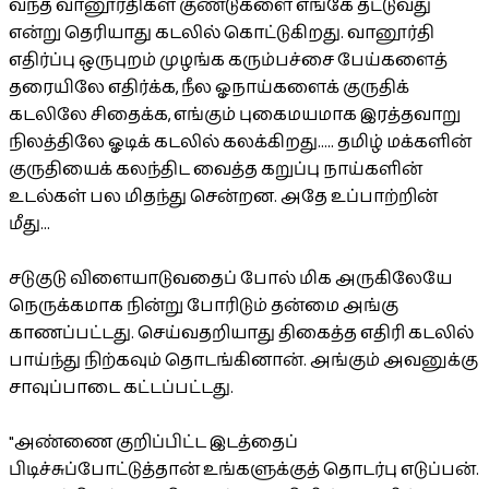
வந்த வானூர்திகள் குண்டுகளை எங்கே தட்டுவது
என்று தெரியாது கடலில் கொட்டுகிறது. வானூர்தி
எதிர்ப்பு ஒருபுறம் முழங்க கரும்பச்சை பேய்களைத்
தரையிலே எதிர்க்க, நீல ஓநாய்களைக் குருதிக்
கடலிலே சிதைக்க, எங்கும் புகைமயமாக இரத்தவாறு
நிலத்திலே ஓடிக் கடலில் கலக்கிறது..... தமிழ் மக்களின்
குருதியைக் கலந்திட வைத்த கறுப்பு நாய்களின்
உடல்கள் பல மிதந்து சென்றன. அதே உப்பாற்றின்
மீது...
சடுகுடு விளையாடுவதைப் போல் மிக அருகிலேயே
நெருக்கமாக நின்று போரிடும் தன்மை அங்கு
காணப்பட்டது. செய்வதறியாது திகைத்த எதிரி கடலில்
பாய்ந்து நிற்கவும் தொடங்கினான். அங்கும் அவனுக்கு
சாவுப்பாடை கட்டப்பட்டது.
"அண்ணை குறிப்பிட்ட இடத்தைப்
பிடிச்சுப்போட்டுத்தான் உங்களுக்குத் தொடர்பு எடுப்பன்.