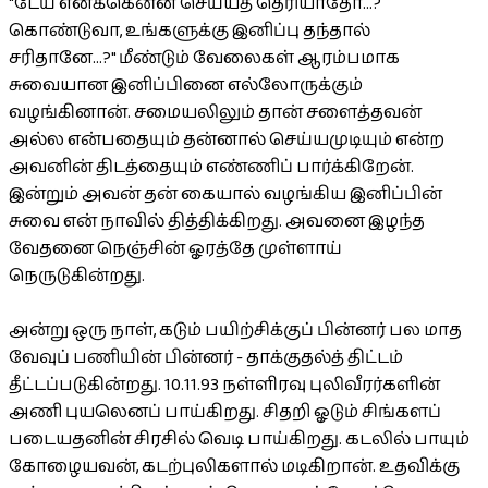
"டேய் எனக்கென்ன செய்யத் தெரியாதோ...?
கொண்டுவா, உங்களுக்கு இனிப்பு தந்தால்
சரிதானே...?" மீண்டும் வேலைகள் ஆரம்பமாக
சுவையான இனிப்பினை எல்லோருக்கும்
வழங்கினான். சமையலிலும் தான் சளைத்தவன்
அல்ல என்பதையும் தன்னால் செய்யமுடியும் என்ற
அவனின் திடத்தையும் எண்ணிப் பார்க்கிறேன்.
இன்றும் அவன் தன் கையால் வழங்கிய இனிப்பின்
சுவை என் நாவில் தித்திக்கிறது. அவனை இழந்த
வேதனை நெஞ்சின் ஓரத்தே முள்ளாய்
நெருடுகின்றது.
அன்று ஒரு நாள், கடும் பயிற்சிக்குப் பின்னர் பல மாத
வேவுப் பணியின் பின்னர் - தாக்குதல்த் திட்டம்
தீட்டப்படுகின்றது. 10.11.93 நள்ளிரவு புலிவீரர்களின்
அணி புயலெனப் பாய்கிறது. சிதறி ஓடும் சிங்களப்
படையதனின் சிரசில் வெடி பாய்கிறது. கடலில் பாயும்
கோழையவன், கடற்புலிகளால் மடிகிறான். உதவிக்கு