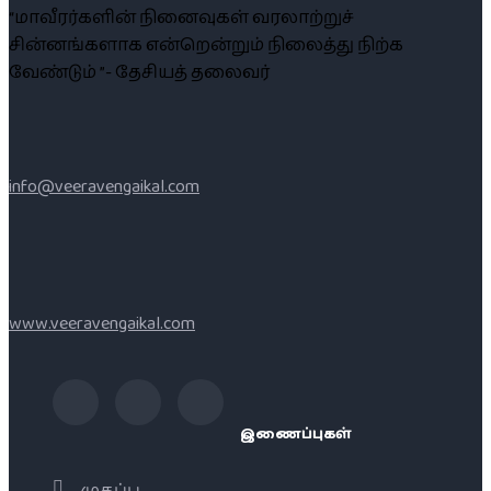
“மாவீரர்களின் நினைவுகள் வரலாற்றுச்
சின்னங்களாக என்றென்றும் நிலைத்து நிற்க
வேண்டும் ”- தேசியத் தலைவர்
info@veeravengaikal.com
www.veeravengaikal.com
இணைப்புகள்