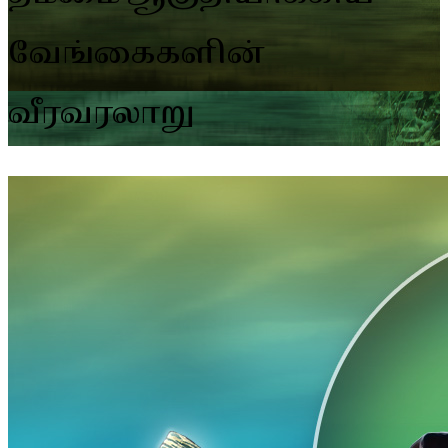
வேங்கைகளின்
வீரவரலாறு