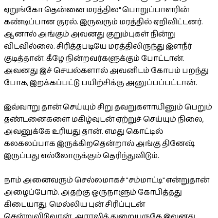
ஏறுங்கோ தென்னை மரத்தில" பொறுப்பாளரின்
கண்டிப்பான குரல். இருவரும் மரத்தில் ஏறிவிட்டனர்.
ஆனால் அங்கும் அவனது குறும்புகள் நின்று
விடவில்லை. சிரித்தபடியே மரத்திலிருந்து இளநீர்
குடித்தான். கீழே நின்றவர்களுக்கும் போட்டான்.
அவனது இச் செயல்களால் அவனிடம் கோபம் பறந்து
போக, இறக்கப்பட்டு பயிற்சிக்கு அனுப்பப்பட்டான்.
இவ்வாறு தான் செய்யும் சிறு தவறுகளாயினும் பெறும்
தண்டனைகளை மகிழ்வுடன் ஏற்றுச் செய்யும் நிலை,
அவனுக்கே உரியது தான். எமது கொட்டில்
கலகலப்பாக இருக்கிறதென்றால் அங்கு தினேஷ்
இருப்பது எல்லோருக்கும் தெரிந்துவிடும்.
நாம் அனைவரும் செல்லமாகச் "சம்மாட்டி" என்றுதான்
அழைப்போம். அதற்கு ஒருநாளும் கோபித்தது
கிடையாது. மெல்லிய புன் சிரிப்புடன்
சென்றுவிடுவான். அராலித் துறையருகே இவனது