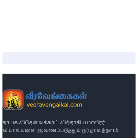
தாயக விடுதலைக்காய் வித்தாகிய மாவீரர்
விபரங்களை ஆவணப்படுத்தும் ஓர் தரவுத்தளம்.