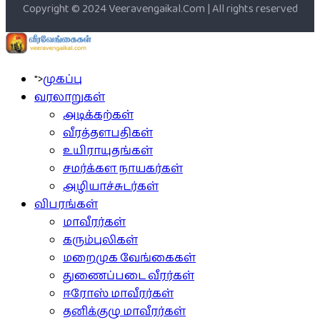
Copyright © 2024 Veeravengaikal.Com | All rights reserved
">
முகப்பு
வரலாறுகள்
அடிக்கற்கள்
வீரத்தளபதிகள்
உயிராயுதங்கள்
சமர்க்கள நாயகர்கள்
அழியாச்சுடர்கள்
விபரங்கள்
மாவீரர்கள்
கரும்புலிகள்
மறைமுக வேங்கைகள்
துணைப்படை வீரர்கள்
ஈரோஸ் மாவீரர்கள்
தனிக்குழு மாவீரர்கள்