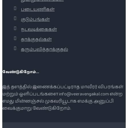
படையணிகள்
குடும்பங்கள்
நடவடிக்கைகள்
தாக்குதல்கள்
கரும்புலித்தாக்குதல்
வேண்டுகிறோம்...
இத் தளத்தில் இணைக்கப்பட்டிராத மாவீரர் விபரங்கள்
மற்றும் ஒளிப்படங்களை info@veeravengaikal.com என்ற
எமது மின்னஞ்சல் முகவரியூடாக எமக்கு அனுப்பி
வைக்குமாறு வேண்டுகிறோம்.