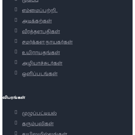
முகப்பு
எம்மைப்பற்றி..
அடிக்கற்கள்
வீரத்தளபதிகள்
சமர்க்கள நாயகர்கள்
உயிராயுதங்கள்
அழியாச்சுடர்கள்
ஒளிப்படங்கள்
விபரங்கள்
முழுப்பட்டியல்
கரும்புலிகள்
துயிலுமில்லங்கள்