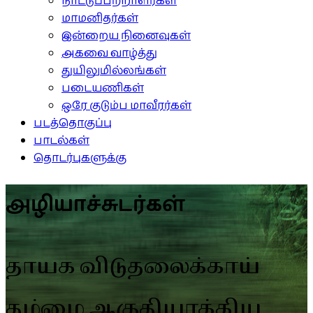
நாட்டுப்பற்றாளர்கள்
மாமனிதர்கள்
இன்றைய நினைவுகள்
அகவை வாழ்த்து
துயிலுமில்லங்கள்
படையணிகள்
ஒரே குடும்ப மாவீரர்கள்
படத்தொகுப்பு
பாடல்கள்
தொடர்புகளுக்கு
அழியாச்சுடர்கள்
தாயக விடுதலைக்காய்
தம்மை ஆகுதியாக்கிய