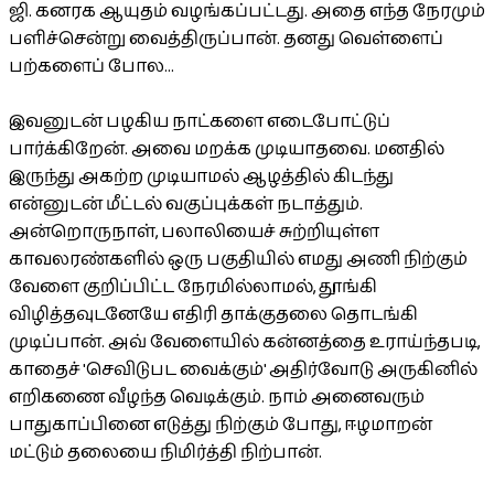
ஜி. கனரக ஆயுதம் வழங்கப்பட்டது. அதை எந்த நேரமும்
பளிச்சென்று வைத்திருப்பான். தனது வெள்ளைப்
பற்களைப் போல...
இவனுடன் பழகிய நாட்களை எடைபோட்டுப்
பார்க்கிறேன். அவை மறக்க முடியாதவை. மனதில்
இருந்து அகற்ற முடியாமல் ஆழத்தில் கிடந்து
என்னுடன் மீட்டல் வகுப்புக்கள் நடாத்தும்.
அன்றொருநாள், பலாலியைச் சுற்றியுள்ள
காவலரண்களில் ஒரு பகுதியில் எமது அணி நிற்கும்
வேளை குறிப்பிட்ட நேரமில்லாமல், தூங்கி
விழித்தவுடனேயே எதிரி தாக்குதலை தொடங்கி
முடிப்பான். அவ் வேளையில் கன்னத்தை உராய்ந்தபடி,
காதைச் 'செவிடுபட வைக்கும்' அதிர்வோடு அருகினில்
எறிகணை வீழந்த வெடிக்கும். நாம் அனைவரும்
பாதுகாப்பினை எடுத்து நிற்கும் போது, ஈழமாறன்
மட்டும் தலையை நிமிர்த்தி நிற்பான்.