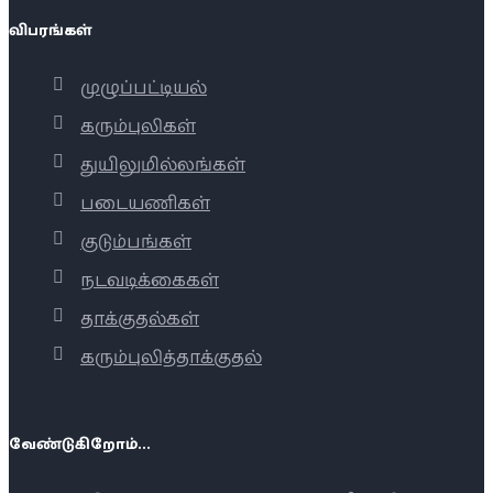
விபரங்கள்
முழுப்பட்டியல்
கரும்புலிகள்
துயிலுமில்லங்கள்
படையணிகள்
குடும்பங்கள்
நடவடிக்கைகள்
தாக்குதல்கள்
கரும்புலித்தாக்குதல்
வேண்டுகிறோம்...