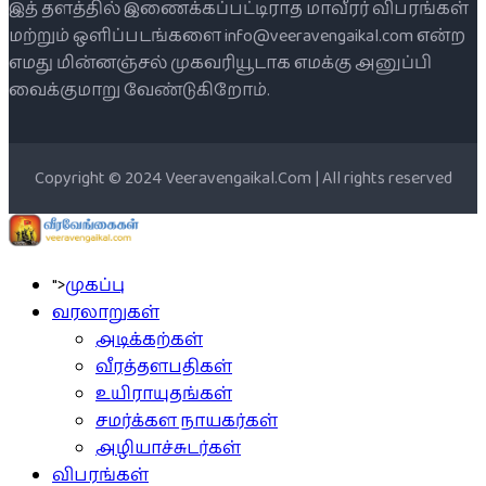
இத் தளத்தில் இணைக்கப்பட்டிராத மாவீரர் விபரங்கள்
மற்றும் ஒளிப்படங்களை info@veeravengaikal.com என்ற
எமது மின்னஞ்சல் முகவரியூடாக எமக்கு அனுப்பி
வைக்குமாறு வேண்டுகிறோம்.
Copyright © 2024 Veeravengaikal.Com | All rights reserved
">
முகப்பு
வரலாறுகள்
அடிக்கற்கள்
வீரத்தளபதிகள்
உயிராயுதங்கள்
சமர்க்கள நாயகர்கள்
அழியாச்சுடர்கள்
விபரங்கள்