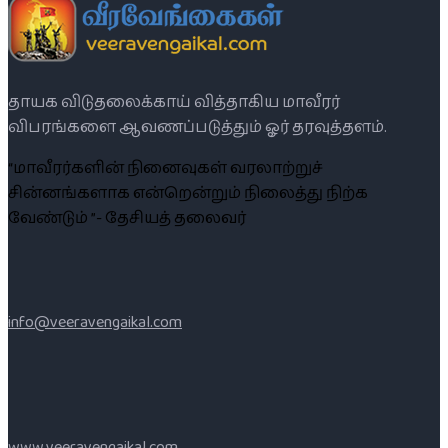
தாயக விடுதலைக்காய் வித்தாகிய மாவீரர்
விபரங்களை ஆவணப்படுத்தும் ஓர் தரவுத்தளம்.
“மாவீரர்களின் நினைவுகள் வரலாற்றுச்
சின்னங்களாக என்றென்றும் நிலைத்து நிற்க
வேண்டும் ”- தேசியத் தலைவர்
info@veeravengaikal.com
www.veeravengaikal.com