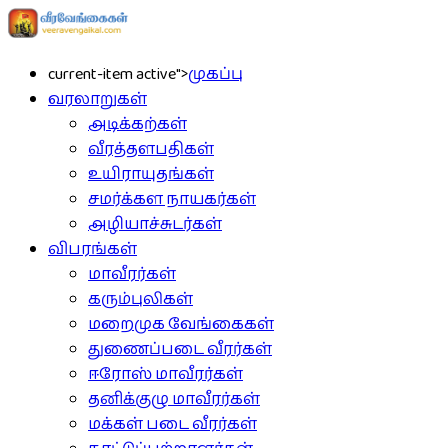
current-item active">
முகப்பு
வரலாறுகள்
அடிக்கற்கள்
வீரத்தளபதிகள்
உயிராயுதங்கள்
சமர்க்கள நாயகர்கள்
அழியாச்சுடர்கள்
விபரங்கள்
மாவீரர்கள்
கரும்புலிகள்
மறைமுக வேங்கைகள்
துணைப்படை வீரர்கள்
ஈரோஸ் மாவீரர்கள்
தனிக்குழு மாவீரர்கள்
மக்கள் படை வீரர்கள்