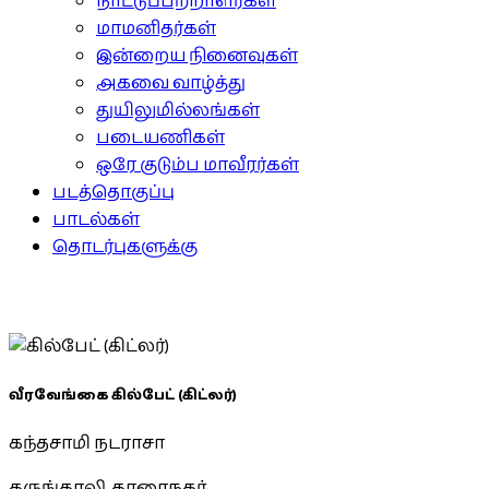
நாட்டுப்பற்றாளர்கள்
மாமனிதர்கள்
இன்றைய நினைவுகள்
அகவை வாழ்த்து
துயிலுமில்லங்கள்
படையணிகள்
ஒரே குடும்ப மாவீரர்கள்
படத்தொகுப்பு
பாடல்கள்
தொடர்புகளுக்கு
வீரவேங்கை கில்பேட் (கிட்லர்)
கந்தசாமி நடராசா
கருங்காலி, காரைநகர்