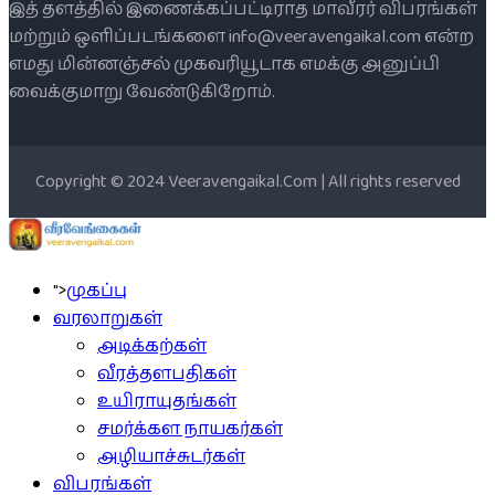
இத் தளத்தில் இணைக்கப்பட்டிராத மாவீரர் விபரங்கள்
மற்றும் ஒளிப்படங்களை info@veeravengaikal.com என்ற
எமது மின்னஞ்சல் முகவரியூடாக எமக்கு அனுப்பி
வைக்குமாறு வேண்டுகிறோம்.
Copyright © 2024 Veeravengaikal.Com | All rights reserved
">
முகப்பு
வரலாறுகள்
அடிக்கற்கள்
வீரத்தளபதிகள்
உயிராயுதங்கள்
சமர்க்கள நாயகர்கள்
அழியாச்சுடர்கள்
விபரங்கள்