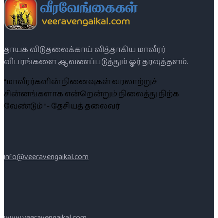
தாயக விடுதலைக்காய் வித்தாகிய மாவீரர்
விபரங்களை ஆவணப்படுத்தும் ஓர் தரவுத்தளம்.
“மாவீரர்களின் நினைவுகள் வரலாற்றுச்
சின்னங்களாக என்றென்றும் நிலைத்து நிற்க
வேண்டும் ”- தேசியத் தலைவர்
info@veeravengaikal.com
www.veeravengaikal.com