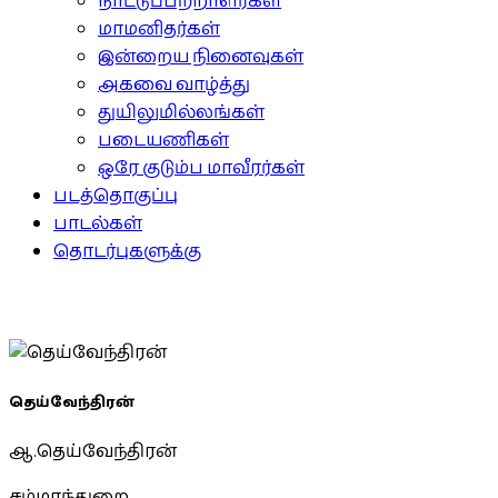
நாட்டுப்பற்றாளர்கள்
மாமனிதர்கள்
இன்றைய நினைவுகள்
அகவை வாழ்த்து
துயிலுமில்லங்கள்
படையணிகள்
ஒரே குடும்ப மாவீரர்கள்
படத்தொகுப்பு
பாடல்கள்
தொடர்புகளுக்கு
தெய்வேந்திரன்
ஆ.தெய்வேந்திரன்
சம்மாந்துறை