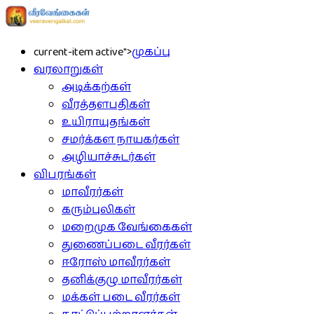
current-item active">
முகப்பு
வரலாறுகள்
அடிக்கற்கள்
வீரத்தளபதிகள்
உயிராயுதங்கள்
சமர்க்கள நாயகர்கள்
அழியாச்சுடர்கள்
விபரங்கள்
மாவீரர்கள்
கரும்புலிகள்
மறைமுக வேங்கைகள்
துணைப்படை வீரர்கள்
ஈரோஸ் மாவீரர்கள்
தனிக்குழு மாவீரர்கள்
மக்கள் படை வீரர்கள்