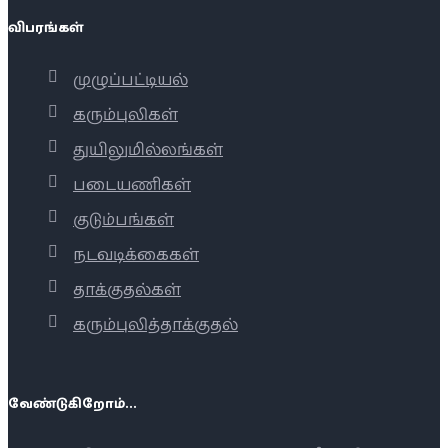
விபரங்கள்
முழுப்பட்டியல்
கரும்புலிகள்
துயிலுமில்லங்கள்
படையணிகள்
குடும்பங்கள்
நடவடிக்கைகள்
தாக்குதல்கள்
கரும்புலித்தாக்குதல்
வேண்டுகிறோம்...