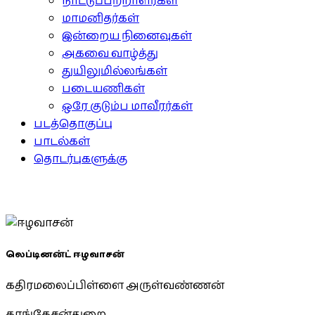
நாட்டுப்பற்றாளர்கள்
மாமனிதர்கள்
இன்றைய நினைவுகள்
அகவை வாழ்த்து
துயிலுமில்லங்கள்
படையணிகள்
ஒரே குடும்ப மாவீரர்கள்
படத்தொகுப்பு
பாடல்கள்
தொடர்புகளுக்கு
லெப்டினன்ட் ஈழவாசன்
கதிரமலைப்பிள்ளை அருள்வண்ணன்
காங்கேசன்துறை