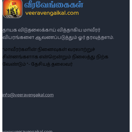
தாயக விடுதலைக்காய் வித்தாகிய மாவீரர்
விபரங்களை ஆவணப்படுத்தும் ஓர் தரவுத்தளம்.
“மாவீரர்களின் நினைவுகள் வரலாற்றுச்
சின்னங்களாக என்றென்றும் நிலைத்து நிற்க
வேண்டும் ”- தேசியத் தலைவர்
info@veeravengaikal.com
www.veeravengaikal.com