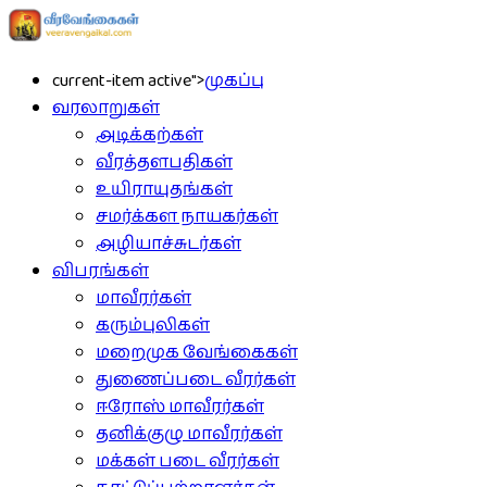
current-item active">
முகப்பு
வரலாறுகள்
அடிக்கற்கள்
வீரத்தளபதிகள்
உயிராயுதங்கள்
சமர்க்கள நாயகர்கள்
அழியாச்சுடர்கள்
விபரங்கள்
மாவீரர்கள்
கரும்புலிகள்
மறைமுக வேங்கைகள்
துணைப்படை வீரர்கள்
ஈரோஸ் மாவீரர்கள்
தனிக்குழு மாவீரர்கள்
மக்கள் படை வீரர்கள்