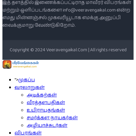
இத் தளத்தில் இணைக்கப்பட்டிராத மாவீரர் விபரங்கள்
மற்றும் ஒளிப்படங்களை info@veeravengaikal.com என்ற
எமது மின்னஞ்சல் முகவரியூடாக எமக்கு அனுப்பி
வைக்குமாறு வேண்டுகிறோம்.
Copyright © 2024 Veeravengaikal.Com | All rights reserved
">
முகப்பு
வரலாறுகள்
அடிக்கற்கள்
வீரத்தளபதிகள்
உயிராயுதங்கள்
சமர்க்கள நாயகர்கள்
அழியாச்சுடர்கள்
விபரங்கள்