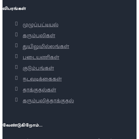
விபரங்கள்
முழுப்பட்டியல்
கரும்புலிகள்
துயிலுமில்லங்கள்
படையணிகள்
குடும்பங்கள்
நடவடிக்கைகள்
தாக்குதல்கள்
கரும்புலித்தாக்குதல்
வேண்டுகிறோம்...