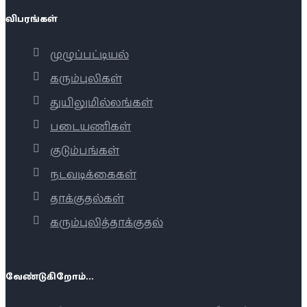
விபரங்கள்
முழுப்பட்டியல்
கரும்புலிகள்
துயிலுமில்லங்கள்
படையணிகள்
குடும்பங்கள்
நடவடிக்கைகள்
தாக்குதல்கள்
கரும்புலித்தாக்குதல்
வேண்டுகிறோம்...