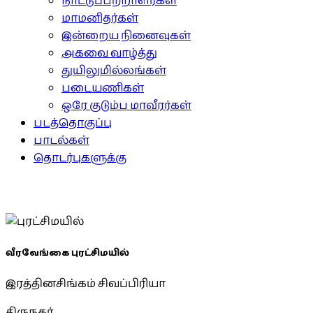
நாட்டுப்பற்றாளர்கள்
மாமனிதர்கள்
இன்றைய நினைவுகள்
அகவை வாழ்த்து
துயிலுமில்லங்கள்
படையணிகள்
ஒரே குடும்ப மாவீரர்கள்
படத்தொகுப்பு
பாடல்கள்
தொடர்புகளுக்கு
வீரவேங்கை புரட்சிமயில்
இரத்தினசிங்கம் சிவப்பிரியா
திருநகர்