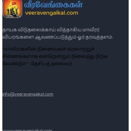
தாயக விடுதலைக்காய் வித்தாகிய மாவீரர்
விபரங்களை ஆவணப்படுத்தும் ஓர் தரவுத்தளம்.
“மாவீரர்களின் நினைவுகள் வரலாற்றுச்
சின்னங்களாக என்றென்றும் நிலைத்து நிற்க
வேண்டும் ”- தேசியத் தலைவர்
info@veeravengaikal.com
www.veeravengaikal.com