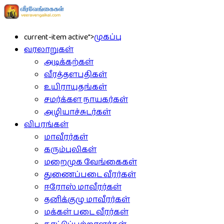
current-item active">
முகப்பு
வரலாறுகள்
அடிக்கற்கள்
வீரத்தளபதிகள்
உயிராயுதங்கள்
சமர்க்கள நாயகர்கள்
அழியாச்சுடர்கள்
விபரங்கள்
மாவீரர்கள்
கரும்புலிகள்
மறைமுக வேங்கைகள்
துணைப்படை வீரர்கள்
ஈரோஸ் மாவீரர்கள்
தனிக்குழு மாவீரர்கள்
மக்கள் படை வீரர்கள்