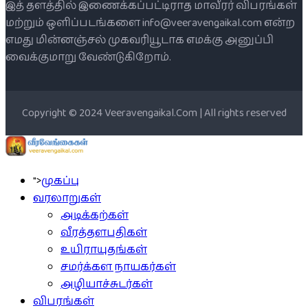
இத் தளத்தில் இணைக்கப்பட்டிராத மாவீரர் விபரங்கள்
மற்றும் ஒளிப்படங்களை info@veeravengaikal.com என்ற
எமது மின்னஞ்சல் முகவரியூடாக எமக்கு அனுப்பி
வைக்குமாறு வேண்டுகிறோம்.
Copyright © 2024 Veeravengaikal.Com | All rights reserved
">
முகப்பு
வரலாறுகள்
அடிக்கற்கள்
வீரத்தளபதிகள்
உயிராயுதங்கள்
சமர்க்கள நாயகர்கள்
அழியாச்சுடர்கள்
விபரங்கள்