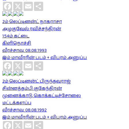
Facebook
X
Email
Share
2ம் லெப்டினன்ட் நாகராசா
அழகுவேல் ரவிச்சந்திரன்
154ம் கட்டை
கிளிநொச்சி
வீரச்சாவு: 08.08.1993
இம் மாவீரரின் படம் + விபரம் அனுப்ப
Facebook
X
Email
Share
2ம் லெப்டினன்ட் பிருந்தவராஜ்
சின்னத்தம்பி குகேந்திரன்
முனைக்காடு, கொக்கட்டிச்சோலை
மட்டக்களப்பு
வீரச்சாவு: 08.08.1992
இம் மாவீரரின் படம் + விபரம் அனுப்ப
Facebook
X
Email
Share