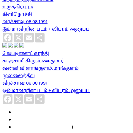
உருத்திரபுரம்
கிளிநொச்சி
வீரச்சாவு: 08.08.1991
இம் மாவீரரின் படம் + விபரம் அனுப்ப
Facebook
X
Email
Share
லெப்டினன்ட் காந்தி
கந்தசாமி கிருஸ்ணகுமார்
வன்னிவிளாங்குளம், மாங்குளம்
முல்லைத்தீவு
வீரச்சாவு: 08.08.1991
இம் மாவீரரின் படம் + விபரம் அனுப்ப
Facebook
X
Email
Share
1