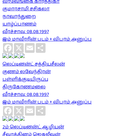
வீரவேங்கை கார்த்திகா
குமாரசாமி சசிகலா
நாவாந்துறை
யாழ்ப்பாணம்
வீரச்சாவு: 08.08.1997
இம் மாவீரரின் படம் + விபரம் அனுப்ப
Facebook
X
Email
Share
லெப்டினன்ட் சத்தியசீலன்
குணம் லவேந்திரன்
பள்ளிக்குடியிருப்பு
திருகோணமலை
வீரச்சாவு: 08.08.1997
இம் மாவீரரின் படம் + விபரம் அனுப்ப
Facebook
X
Email
Share
2ம் லெப்டினன்ட் ஆழியன்
சீவரத்தினம் ஜெகஜீவன்