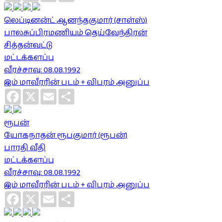
லெப்டினன்ட் ஆனந்தகுமார் (சாள்ஸ்)
பாலசுப்பிரமணியம் தெய்வேந்திரன்
சித்தன்வட்டு
மட்டக்களப்பு
வீரச்சாவு: 08.08.1992
இம் மாவீரரின் படம் + விபரம் அனுப்ப
Facebook
X
Email
Share
ரூபன்
யோகநாதன் ரூபகுமார் (ரூபன்)
பாரதி வீதி
மட்டக்களப்பு
வீரச்சாவு: 08.08.1992
இம் மாவீரரின் படம் + விபரம் அனுப்ப
Facebook
X
Email
Share