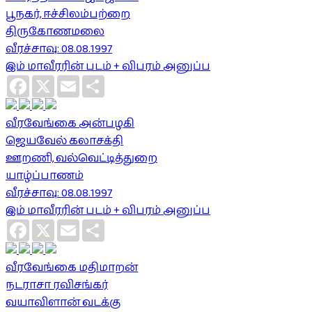
பூநகர், ஈச்சிலம்பற்றை
திருகோணமலை
வீரச்சாவு: 08.08.1997
இம் மாவீரரின் படம் + விபரம் அனுப்ப
Facebook
X
Email
Share
வீரவேங்கை அன்பழகி
ஜெயவேல் கலாசக்தி
ஊறணி, வல்வெட்டித்துறை
யாழ்ப்பாணம்
வீரச்சாவு: 08.08.1997
இம் மாவீரரின் படம் + விபரம் அனுப்ப
Facebook
X
Email
Share
வீரவேங்கை மதிமாறன்
நடராசா ரவிசங்கர்
வயாவிளான் வடக்கு