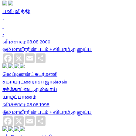
பவி (வித்தி)
-
-
-
வீரச்சாவு: 08.08.2000
இம் மாவீரரின் படம் + விபரம் அனுப்ப
Facebook
X
Email
Share
லெப்டினன்ட் சுடர்மணி
சகாயரட்ணராசா ஜான்சன்
சக்கோட்டை, அல்வாய்
யாழ்ப்பாணம்
வீரச்சாவு: 08.08.1998
இம் மாவீரரின் படம் + விபரம் அனுப்ப
Facebook
X
Email
Share