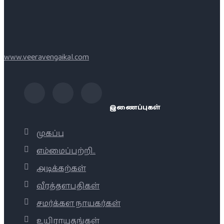
www.veeravengaikal.com
இணைப்புகள்
முகப்பு
எம்மைப்பற்றி..
அடிக்கற்கள்
வீரத்தளபதிகள்
சமர்க்கள நாயகர்கள்
உயிராயுதங்கள்