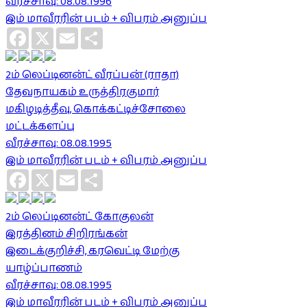
வீரச்சாவு: 08.08.1996
இம் மாவீரரின் படம் + விபரம் அனுப்ப
Facebook
X
Email
Share
2ம் லெப்டினன்ட் வீரப்பன் (ராதா)
தேவநாயகம் உருத்திரகுமார்
மகிழடித்தீவு, கொக்கட்டிச்சோலை
மட்டக்களப்பு
வீரச்சாவு: 08.08.1995
இம் மாவீரரின் படம் + விபரம் அனுப்ப
Facebook
X
Email
Share
2ம் லெப்டினன்ட் கோகுலன்
இரத்தினம் சிறிரங்கன்
இடைக்குறிச்சி, கரவெட்டி மேற்கு
யாழ்ப்பாணம்
வீரச்சாவு: 08.08.1995
இம் மாவீரரின் படம் + விபரம் அனுப்ப