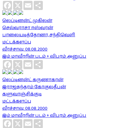
Facebook
X
Email
Share
லெப்டினன்ட் முகிலன்
செல்வராசா ஈஸ்வரன்
பாலையடித்தோனா, சந்திவெளி
மட்டக்களப்பு
வீரச்சாவு: 08.08.2000
இம் மாவீரரின் படம் + விபரம் அனுப்ப
Facebook
X
Email
Share
லெப்டினன்ட் கருணாகரன்
இராஜசுந்தரம் கோகுலதீபன்
களுவாஞ்சிக்குடி
மட்டக்களப்பு
வீரச்சாவு: 08.08.2000
இம் மாவீரரின் படம் + விபரம் அனுப்ப
Facebook
X
Email
Share