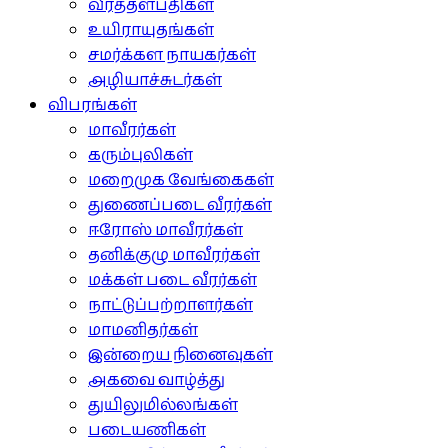
வீரத்தளபதிகள்
உயிராயுதங்கள்
சமர்க்கள நாயகர்கள்
அழியாச்சுடர்கள்
விபரங்கள்
மாவீரர்கள்
கரும்புலிகள்
மறைமுக வேங்கைகள்
துணைப்படை வீரர்கள்
ஈரோஸ் மாவீரர்கள்
தனிக்குழு மாவீரர்கள்
மக்கள் படை வீரர்கள்
நாட்டுப்பற்றாளர்கள்
மாமனிதர்கள்
இன்றைய நினைவுகள்
அகவை வாழ்த்து
துயிலுமில்லங்கள்
படையணிகள்