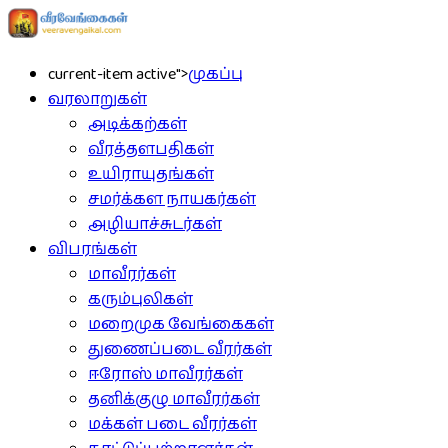
current-item active">
முகப்பு
வரலாறுகள்
அடிக்கற்கள்
வீரத்தளபதிகள்
உயிராயுதங்கள்
சமர்க்கள நாயகர்கள்
அழியாச்சுடர்கள்
விபரங்கள்
மாவீரர்கள்
கரும்புலிகள்
மறைமுக வேங்கைகள்
துணைப்படை வீரர்கள்
ஈரோஸ் மாவீரர்கள்
தனிக்குழு மாவீரர்கள்
மக்கள் படை வீரர்கள்