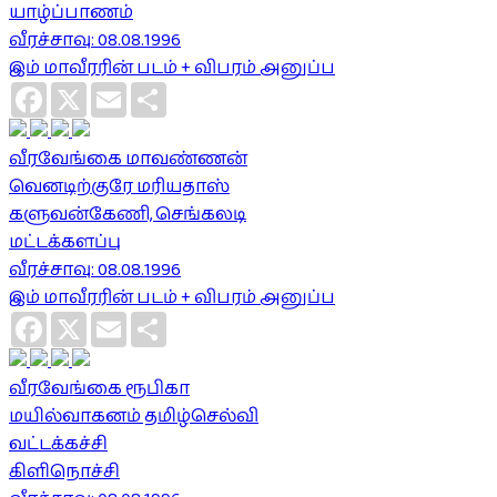
யாழ்ப்பாணம்
வீரச்சாவு: 08.08.1996
இம் மாவீரரின் படம் + விபரம் அனுப்ப
Facebook
X
Email
Share
வீரவேங்கை மாவண்ணன்
வெனடிற்குரே மரியதாஸ்
களுவன்கேணி, செங்கலடி
மட்டக்களப்பு
வீரச்சாவு: 08.08.1996
இம் மாவீரரின் படம் + விபரம் அனுப்ப
Facebook
X
Email
Share
வீரவேங்கை ரூபிகா
மயில்வாகனம் தமிழ்செல்வி
வட்டக்கச்சி
கிளிநொச்சி