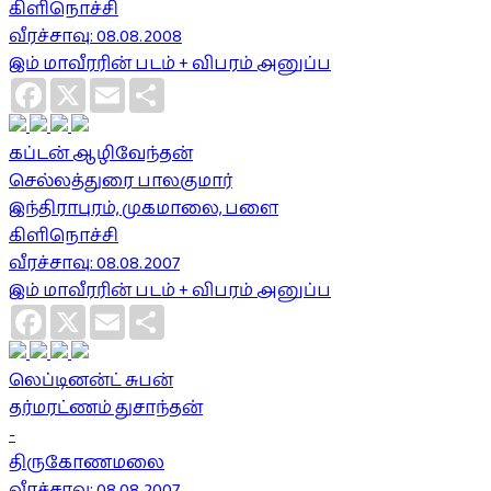
கிளிநொச்சி
வீரச்சாவு: 08.08.2008
இம் மாவீரரின் படம் + விபரம் அனுப்ப
Facebook
X
Email
Share
கப்டன் ஆழிவேந்தன்
செல்லத்துரை பாலகுமார்
இந்திராபுரம், முகமாலை, பளை
கிளிநொச்சி
வீரச்சாவு: 08.08.2007
இம் மாவீரரின் படம் + விபரம் அனுப்ப
Facebook
X
Email
Share
லெப்டினன்ட் சுபன்
தர்மரட்ணம் துசாந்தன்
-
திருகோணமலை
வீரச்சாவு: 08.08.2007