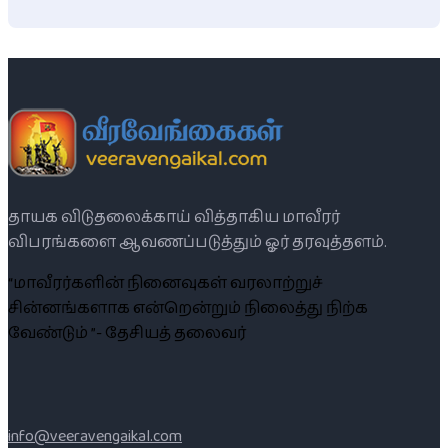
தாயக விடுதலைக்காய் வித்தாகிய மாவீரர்
விபரங்களை ஆவணப்படுத்தும் ஓர் தரவுத்தளம்.
“மாவீரர்களின் நினைவுகள் வரலாற்றுச்
சின்னங்களாக என்றென்றும் நிலைத்து நிற்க
வேண்டும் ”- தேசியத் தலைவர்
info@veeravengaikal.com