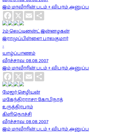
இம் மாவீரரின் படம் + விபரம் அனுப்ப
Facebook
X
Email
Share
2ம் லெப்டினன்ட் இன்னழகன்
இராமுப்பிள்ளை பாலகுமார்
-
யாழ்ப்பாணம்
வீரச்சாவு: 08.08.2007
இம் மாவீரரின் படம் + விபரம் அனுப்ப
Facebook
X
Email
Share
மேஜர் செழியன்
மகேந்திரராசா கோபிநாத்
உருத்திரபுரம்
கிளிநொச்சி
வீரச்சாவு: 08.08.2007
இம் மாவீரரின் படம் + விபரம் அனுப்ப