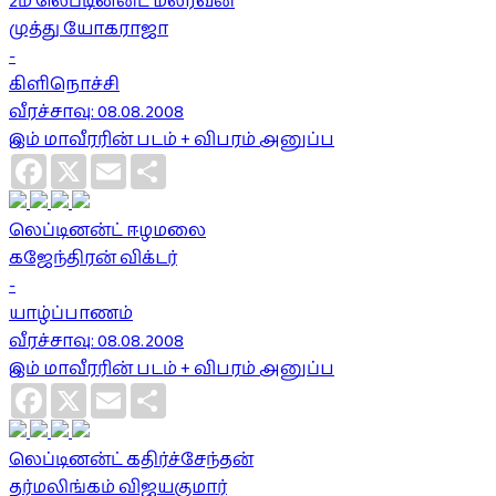
2ம் லெப்டினன்ட் மலரவன்
முத்து யோகராஜா
-
கிளிநொச்சி
வீரச்சாவு: 08.08.2008
இம் மாவீரரின் படம் + விபரம் அனுப்ப
Facebook
X
Email
Share
லெப்டினன்ட் ஈழமலை
கஜேந்திரன் விக்டர்
-
யாழ்ப்பாணம்
வீரச்சாவு: 08.08.2008
இம் மாவீரரின் படம் + விபரம் அனுப்ப
Facebook
X
Email
Share
லெப்டினன்ட் கதிர்ச்சேந்தன்
தர்மலிங்கம் விஜயகுமார்