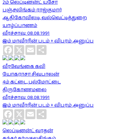
2ம் லெப்டினன்ட் யசோ
பஞ்சலிங்கம் ராஜ்குமார்
ஆதிகோவிலடி, வல்வெட்டித்துறை
யாழ்ப்பாணம்
வீரச்சாவு: 08.08.1991
இம் மாவீரரின் படம் + விபரம் அனுப்ப
Facebook
X
Email
Share
வீரவேங்கை கவி
யோகராசா சிவபாலன்
4ம் கட்டை, புல்மோட்டை
திருகோணமலை
வீரச்சாவு: 08.08.1991
இம் மாவீரரின் படம் + விபரம் அனுப்ப
Facebook
X
Email
Share
லெப்டினன்ட் வரதன்
கந்தர் தர்மகுலசிங்கம்