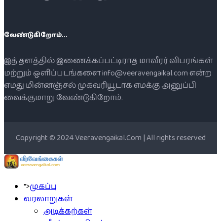
வேண்டுகிறோம்...
இத் தளத்தில் இணைக்கப்பட்டிராத மாவீரர் விபரங்கள்
மற்றும் ஒளிப்படங்களை info@veeravengaikal.com என்ற
எமது மின்னஞ்சல் முகவரியூடாக எமக்கு அனுப்பி
வைக்குமாறு வேண்டுகிறோம்.
Copyright © 2024 Veeravengaikal.Com | All rights reserved
">
முகப்பு
வரலாறுகள்
அடிக்கற்கள்