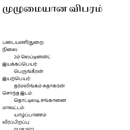
முழுமையான விபரம்
படையணி/துறை:
நிலை:
2ம் லெப்டினன்ட்
இயக்கப்பெயர்:
பெருங்கீரன்
இயற்பெயர்:
தர்மலிங்கம் சுதாகரன்
சொந்த இடம்:
தொட்டிலடி, சங்கானை
மாவட்டம்:
யாழ்ப்பாணம்
வீரப்பிறப்பு:
01.08.1972