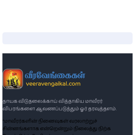
தாயக விடுதலைக்காய் வித்தாகிய மாவீரர்
விபரங்களை ஆவணப்படுத்தும் ஓர் தரவுத்தளம்.
“மாவீரர்களின் நினைவுகள் வரலாற்றுச்
சின்னங்களாக என்றென்றும் நிலைத்து நிற்க