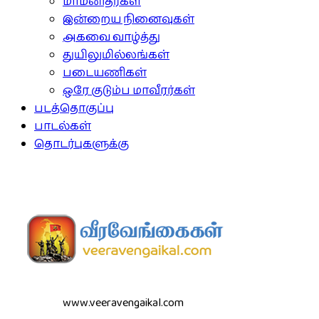
மாமனிதர்கள்
இன்றைய நினைவுகள்
அகவை வாழ்த்து
துயிலுமில்லங்கள்
படையணிகள்
ஒரே குடும்ப மாவீரர்கள்
படத்தொகுப்பு
பாடல்கள்
தொடர்புகளுக்கு
www.veeravengaikal.com