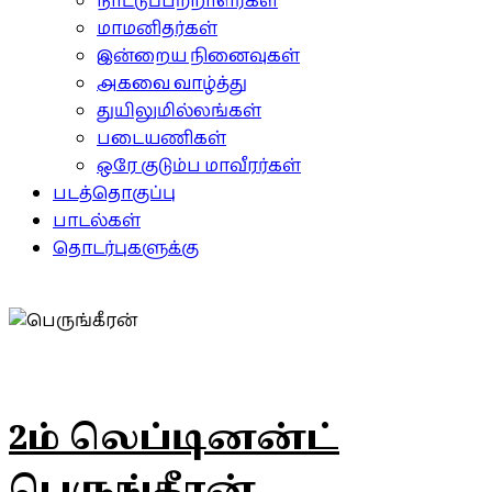
நாட்டுப்பற்றாளர்கள்
மாமனிதர்கள்
இன்றைய நினைவுகள்
அகவை வாழ்த்து
துயிலுமில்லங்கள்
படையணிகள்
ஒரே குடும்ப மாவீரர்கள்
படத்தொகுப்பு
பாடல்கள்
தொடர்புகளுக்கு
2ம் லெப்டினன்ட்
பெருங்கீரன்