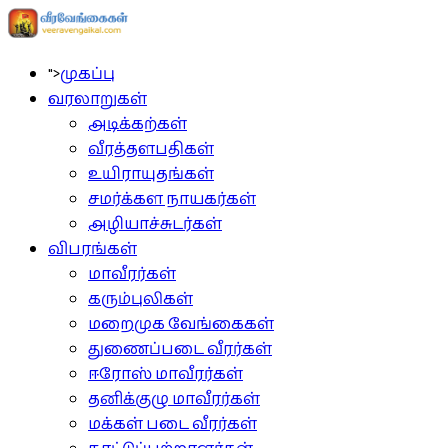
">
முகப்பு
வரலாறுகள்
அடிக்கற்கள்
வீரத்தளபதிகள்
உயிராயுதங்கள்
சமர்க்கள நாயகர்கள்
அழியாச்சுடர்கள்
விபரங்கள்
மாவீரர்கள்
கரும்புலிகள்
மறைமுக வேங்கைகள்
துணைப்படை வீரர்கள்
ஈரோஸ் மாவீரர்கள்
தனிக்குழு மாவீரர்கள்
மக்கள் படை வீரர்கள்