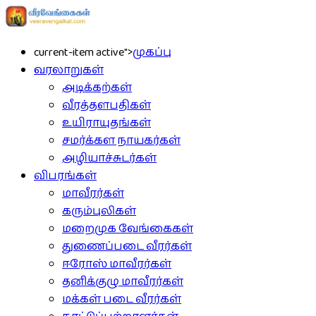
current-item active">
முகப்பு
வரலாறுகள்
அடிக்கற்கள்
வீரத்தளபதிகள்
உயிராயுதங்கள்
சமர்க்கள நாயகர்கள்
அழியாச்சுடர்கள்
விபரங்கள்
மாவீரர்கள்
கரும்புலிகள்
மறைமுக வேங்கைகள்
துணைப்படை வீரர்கள்
ஈரோஸ் மாவீரர்கள்
தனிக்குழு மாவீரர்கள்
மக்கள் படை வீரர்கள்