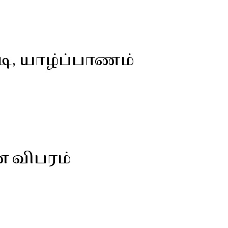
ி, யாழ்ப்பாணம்
ன விபரம்