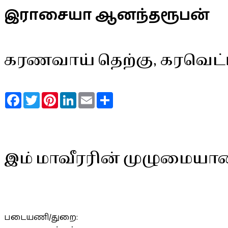
இராசையா ஆனந்தரூபன்
கரணவாய் தெற்கு, கரவெட்ட
Facebook
Twitter
Pinterest
LinkedIn
Email
Share
இம் மாவீரரின் முழுமையா
படையணி/துறை: