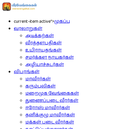
current-item active">
முகப்பு
வரலாறுகள்
அடிக்கற்கள்
வீரத்தளபதிகள்
உயிராயுதங்கள்
சமர்க்கள நாயகர்கள்
அழியாச்சுடர்கள்
விபரங்கள்
மாவீரர்கள்
கரும்புலிகள்
மறைமுக வேங்கைகள்
துணைப்படை வீரர்கள்
ஈரோஸ் மாவீரர்கள்
தனிக்குழு மாவீரர்கள்
மக்கள் படை வீரர்கள்