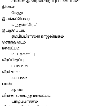
சாள்ஸ் அன்ரனி சிறப்புப் படையணி
நிலை:
மேஜர்
இயக்கப்பெயர்:
மருதன் (பிரபு)
இயற்பெயர்:
தம்பிப்பிள்ளை ராஜலிங்கம்
சொந்த இடம்:
மாவட்டம்:
மட்டக்களப்பு
வீரப்பிறப்பு:
07.05.1975
வீரச்சாவு:
24.11.1995
பால்:
ஆண்
வீரச்சாவடைந்த மாவட்டம்:
யாழ்ப்பாணம்