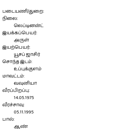
படையணி/துறை:
நிலை:
லெப்டினன்ட்
இயக்கப்பெயர்:
அருள்
இயற்பெயர்:
யூசப் ஜாசிர்
சொந்த இடம்:
உப்புக்குளம்
மாவட்டம்:
வவுனியா
வீரப்பிறப்பு:
14.05.1975
வீரச்சாவு:
05.11.1995
பால்:
ஆண்