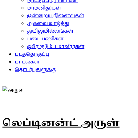
நாட்டுப்பற்றாளர்கள்
மாமனிதர்கள்
இன்றைய நினைவுகள்
அகவை வாழ்த்து
துயிலுமில்லங்கள்
படையணிகள்
ஒரே குடும்ப மாவீரர்கள்
படத்தொகுப்பு
பாடல்கள்
தொடர்புகளுக்கு
லெப்டினன்ட் அருள்