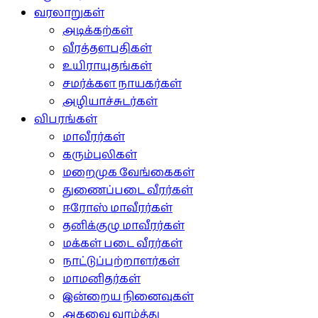
வரலாறுகள்
அடிக்கற்கள்
வீரத்தளபதிகள்
உயிராயுதங்கள்
சமர்க்கள நாயகர்கள்
அழியாச்சுடர்கள்
விபரங்கள்
மாவீரர்கள்
கரும்புலிகள்
மறைமுக வேங்கைகள்
துணைப்படை வீரர்கள்
ஈரோஸ் மாவீரர்கள்
தனிக்குழு மாவீரர்கள்
மக்கள் படை வீரர்கள்
நாட்டுப்பற்றாளர்கள்
மாமனிதர்கள்
இன்றைய நினைவுகள்
அகவை வாழ்த்து