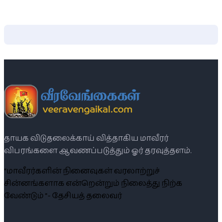
தாயக விடுதலைக்காய் வித்தாகிய மாவீரர்
விபரங்களை ஆவணப்படுத்தும் ஓர் தரவுத்தளம்.
“மாவீரர்களின் நினைவுகள் வரலாற்றுச்
சின்னங்களாக என்றென்றும் நிலைத்து நிற்க
வேண்டும் ”- தேசியத் தலைவர்