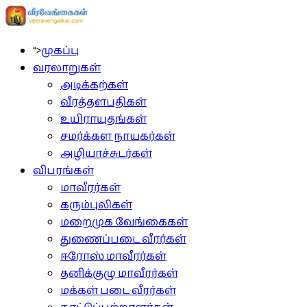
">
முகப்பு
வரலாறுகள்
அடிக்கற்கள்
வீரத்தளபதிகள்
உயிராயுதங்கள்
சமர்க்கள நாயகர்கள்
அழியாச்சுடர்கள்
விபரங்கள்
மாவீரர்கள்
கரும்புலிகள்
மறைமுக வேங்கைகள்
துணைப்படை வீரர்கள்
ஈரோஸ் மாவீரர்கள்
தனிக்குழு மாவீரர்கள்
மக்கள் படை வீரர்கள்