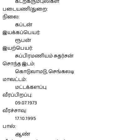
கடற்கரும்புலிகள்
படையணி/துறை:
நிலை:
கப்டன்
இயக்கப்பெயர்:
ரூபன்
இயற்பெயர்:
சுப்பிரமணியம் சுதர்சன்
சொந்த இடம்:
கொடுவாமடு, செங்கலடி
மாவட்டம்:
மட்டக்களப்பு
வீரப்பிறப்பு:
09.07.1973
வீரச்சாவு:
17.10.1995
பால்:
ஆண்