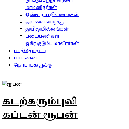
நாட்டுப்பற்றாளர்கள்
மாமனிதர்கள்
இன்றைய நினைவுகள்
அகவை வாழ்த்து
துயிலுமில்லங்கள்
படையணிகள்
ஒரே குடும்ப மாவீரர்கள்
படத்தொகுப்பு
பாடல்கள்
தொடர்புகளுக்கு
கடற்கரும்புலி
கப்டன் ரூபன்