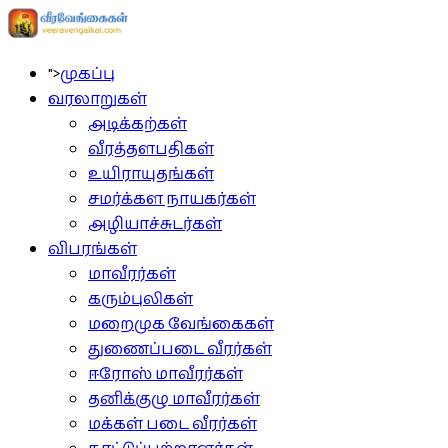
">
முகப்பு
வரலாறுகள்
அடிக்கற்கள்
வீரத்தளபதிகள்
உயிராயுதங்கள்
சமர்க்கள நாயகர்கள்
அழியாச்சுடர்கள்
விபரங்கள்
மாவீரர்கள்
கரும்புலிகள்
மறைமுக வேங்கைகள்
துணைப்படை வீரர்கள்
ஈரோஸ் மாவீரர்கள்
தனிக்குழு மாவீரர்கள்
மக்கள் படை வீரர்கள்