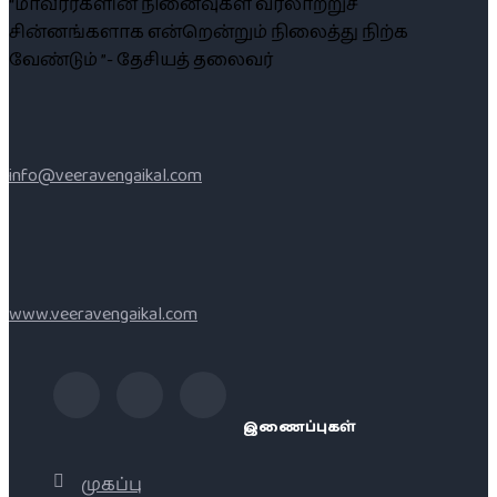
“மாவீரர்களின் நினைவுகள் வரலாற்றுச்
சின்னங்களாக என்றென்றும் நிலைத்து நிற்க
வேண்டும் ”- தேசியத் தலைவர்
info@veeravengaikal.com
www.veeravengaikal.com
இணைப்புகள்
முகப்பு