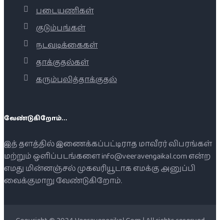
படையணிகள்
குடும்பங்கள்
நடவடிக்கைகள்
தாக்குதல்கள்
கரும்புலித்தாக்குதல்
வேண்டுகிறோம்...
இத் தளத்தில் இணைக்கப்பட்டிராத மாவீரர் விபரங்கள்
மற்றும் ஒளிப்படங்களை info@veeravengaikal.com என்ற
எமது மின்னஞ்சல் முகவரியூடாக எமக்கு அனுப்பி
வைக்குமாறு வேண்டுகிறோம்.