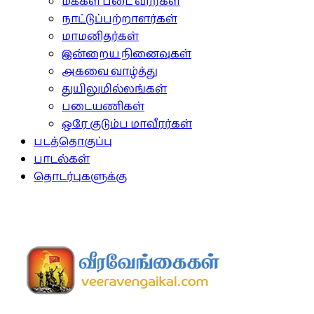
மக்கள் படை வீரர்கள்
நாட்டுப்பற்றாளர்கள்
மாமனிதர்கள்
இன்றைய நினைவுகள்
அகவை வாழ்த்து
துயிலுமில்லங்கள்
படையணிகள்
ஒரே குடும்ப மாவீரர்கள்
படத்தொகுப்பு
பாடல்கள்
தொடர்புகளுக்கு