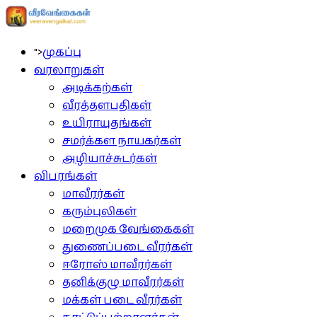
">
முகப்பு
வரலாறுகள்
அடிக்கற்கள்
வீரத்தளபதிகள்
உயிராயுதங்கள்
சமர்க்கள நாயகர்கள்
அழியாச்சுடர்கள்
விபரங்கள்
மாவீரர்கள்
கரும்புலிகள்
மறைமுக வேங்கைகள்
துணைப்படை வீரர்கள்
ஈரோஸ் மாவீரர்கள்
தனிக்குழு மாவீரர்கள்
மக்கள் படை வீரர்கள்