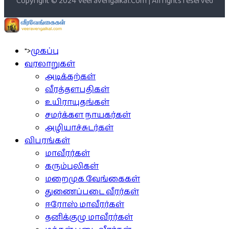
Copyright © 2024 Veeravengaikal.Com | All rights reserved
">
முகப்பு
வரலாறுகள்
அடிக்கற்கள்
வீரத்தளபதிகள்
உயிராயுதங்கள்
சமர்க்கள நாயகர்கள்
அழியாச்சுடர்கள்
விபரங்கள்
மாவீரர்கள்
கரும்புலிகள்
மறைமுக வேங்கைகள்
துணைப்படை வீரர்கள்
ஈரோஸ் மாவீரர்கள்
தனிக்குழு மாவீரர்கள்