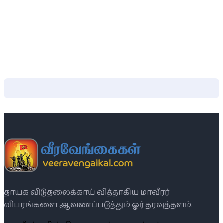
தாயக விடுதலைக்காய் வித்தாகிய மாவீரர்
விபரங்களை ஆவணப்படுத்தும் ஓர் தரவுத்தளம்.