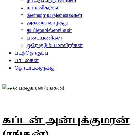
நாட்டுப்பற்றாளர்கள்
மாமனிதர்கள்
இன்றைய நினைவுகள்
அகவை வாழ்த்து
துயிலுமில்லங்கள்
படையணிகள்
ஒரே குடும்ப மாவீரர்கள்
படத்தொகுப்பு
பாடல்கள்
தொடர்புகளுக்கு
கப்டன் அன்புக்குமரன்
(ரங்கன்)