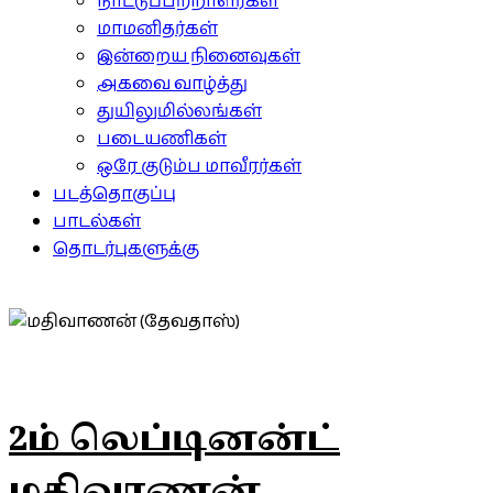
நாட்டுப்பற்றாளர்கள்
மாமனிதர்கள்
இன்றைய நினைவுகள்
அகவை வாழ்த்து
துயிலுமில்லங்கள்
படையணிகள்
ஒரே குடும்ப மாவீரர்கள்
படத்தொகுப்பு
பாடல்கள்
தொடர்புகளுக்கு
2ம் லெப்டினன்ட்
மதிவாணன்