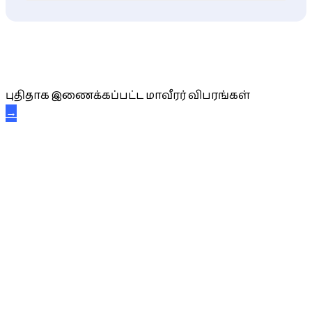
புதிய மாவீரர் விபரங்கள்
புதிதாக இணைக்கப்பட்ட மாவீரர் விபரங்கள்
→
அகவை வாழ்த்து