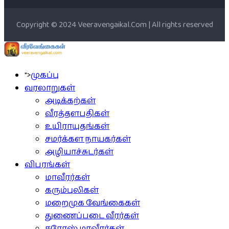
Copyright © 2024 Veeravengaikal.Com | All rights reserved
">
முகப்பு
வரலாறுகள்
அடிக்கற்கள்
வீரத்தளபதிகள்
உயிராயுதங்கள்
சமர்க்கள நாயகர்கள்
அழியாச்சுடர்கள்
விபரங்கள்
மாவீரர்கள்
கரும்புலிகள்
மறைமுக வேங்கைகள்
துணைப்படை வீரர்கள்
ஈரோஸ் மாவீரர்கள்