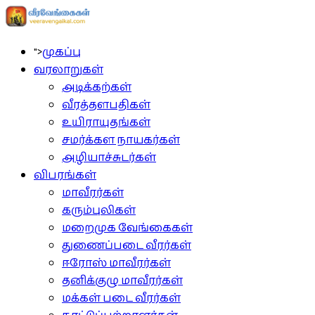
">
முகப்பு
வரலாறுகள்
அடிக்கற்கள்
வீரத்தளபதிகள்
உயிராயுதங்கள்
சமர்க்கள நாயகர்கள்
அழியாச்சுடர்கள்
விபரங்கள்
மாவீரர்கள்
கரும்புலிகள்
மறைமுக வேங்கைகள்
துணைப்படை வீரர்கள்
ஈரோஸ் மாவீரர்கள்
தனிக்குழு மாவீரர்கள்
மக்கள் படை வீரர்கள்