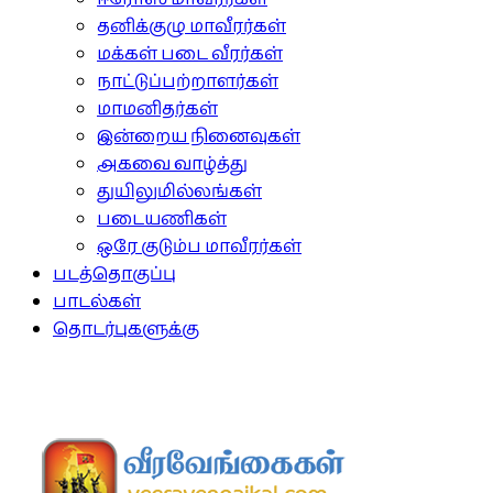
தனிக்குழு மாவீரர்கள்
மக்கள் படை வீரர்கள்
நாட்டுப்பற்றாளர்கள்
மாமனிதர்கள்
இன்றைய நினைவுகள்
அகவை வாழ்த்து
துயிலுமில்லங்கள்
படையணிகள்
ஒரே குடும்ப மாவீரர்கள்
படத்தொகுப்பு
பாடல்கள்
தொடர்புகளுக்கு