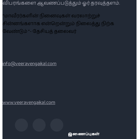
விபரங்களை ஆவணப்படுத்தும் ஓர் தரவுத்தளம்.
“மாவீரர்களின் நினைவுகள் வரலாற்றுச்
சின்னங்களாக என்றென்றும் நிலைத்து நிற்க
வேண்டும் ”- தேசியத் தலைவர்
info@veeravengaikal.com
www.veeravengaikal.com
இணைப்புகள்