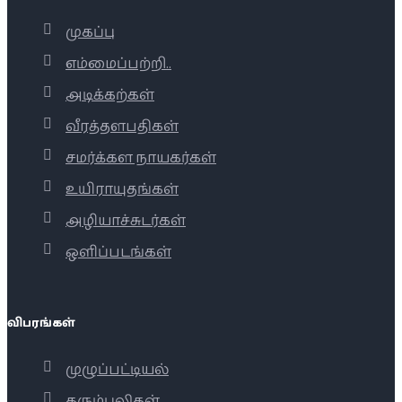
முகப்பு
எம்மைப்பற்றி..
அடிக்கற்கள்
வீரத்தளபதிகள்
சமர்க்கள நாயகர்கள்
உயிராயுதங்கள்
அழியாச்சுடர்கள்
ஒளிப்படங்கள்
விபரங்கள்
முழுப்பட்டியல்
கரும்புலிகள்