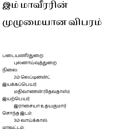
இம் மாவீரரின்
முழுமையான விபரம்
படையணி/துறை:
புலனாய்வுத்துறை
நிலை:
2ம் லெப்டினன்ட்
இயக்கப்பெயர்:
மதிவாணன் (தேவதாஸ்)
இயற்பெயர்:
இராசையா உதயகுமார்
சொந்த இடம்:
3ம் வாய்க்கால்
மாவட்டம்: