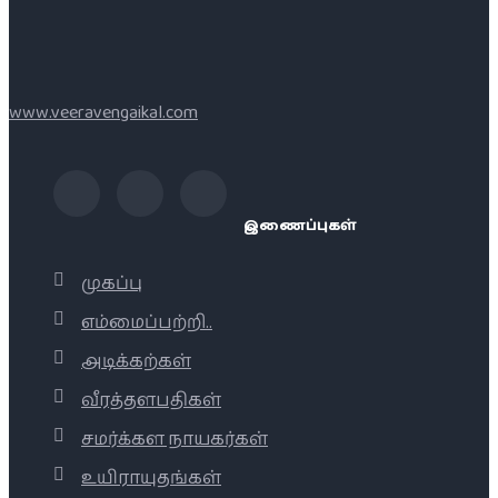
www.veeravengaikal.com
இணைப்புகள்
முகப்பு
எம்மைப்பற்றி..
அடிக்கற்கள்
வீரத்தளபதிகள்
சமர்க்கள நாயகர்கள்
உயிராயுதங்கள்