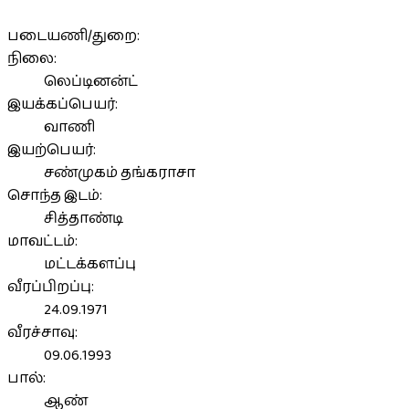
படையணி/துறை:
நிலை:
லெப்டினன்ட்
இயக்கப்பெயர்:
வாணி
இயற்பெயர்:
சண்முகம் தங்கராசா
சொந்த இடம்:
சித்தாண்டி
மாவட்டம்:
மட்டக்களப்பு
வீரப்பிறப்பு:
24.09.1971
வீரச்சாவு:
09.06.1993
பால்:
ஆண்