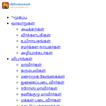
">
முகப்பு
வரலாறுகள்
அடிக்கற்கள்
வீரத்தளபதிகள்
உயிராயுதங்கள்
சமர்க்கள நாயகர்கள்
அழியாச்சுடர்கள்
விபரங்கள்
மாவீரர்கள்
கரும்புலிகள்
மறைமுக வேங்கைகள்
துணைப்படை வீரர்கள்
ஈரோஸ் மாவீரர்கள்
தனிக்குழு மாவீரர்கள்
மக்கள் படை வீரர்கள்