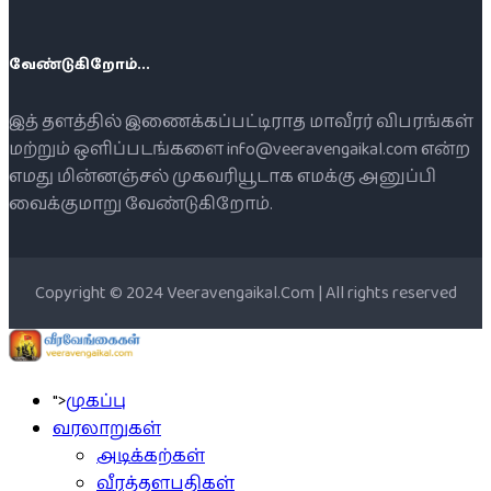
வேண்டுகிறோம்...
இத் தளத்தில் இணைக்கப்பட்டிராத மாவீரர் விபரங்கள்
மற்றும் ஒளிப்படங்களை info@veeravengaikal.com என்ற
எமது மின்னஞ்சல் முகவரியூடாக எமக்கு அனுப்பி
வைக்குமாறு வேண்டுகிறோம்.
Copyright © 2024 Veeravengaikal.Com | All rights reserved
">
முகப்பு
வரலாறுகள்
அடிக்கற்கள்
வீரத்தளபதிகள்