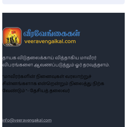
தாயக விடுதலைக்காய் வித்தாகிய மாவீரர்
விபரங்களை ஆவணப்படுத்தும் ஓர் தரவுத்தளம்.
“மாவீரர்களின் நினைவுகள் வரலாற்றுச்
சின்னங்களாக என்றென்றும் நிலைத்து நிற்க
வேண்டும் ”- தேசியத் தலைவர்
info@veeravengaikal.com