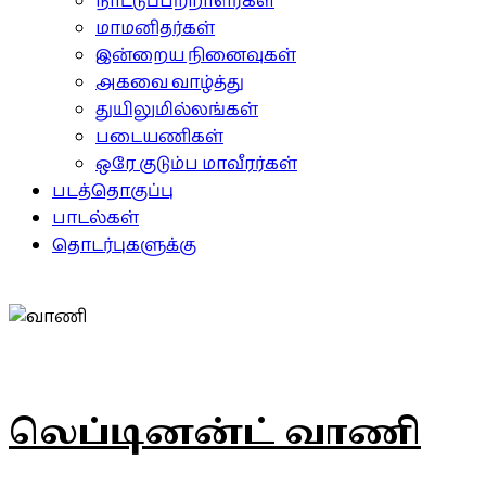
நாட்டுப்பற்றாளர்கள்
மாமனிதர்கள்
இன்றைய நினைவுகள்
அகவை வாழ்த்து
துயிலுமில்லங்கள்
படையணிகள்
ஒரே குடும்ப மாவீரர்கள்
படத்தொகுப்பு
பாடல்கள்
தொடர்புகளுக்கு
லெப்டினன்ட் வாணி