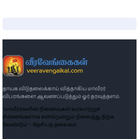
தாயக விடுதலைக்காய் வித்தாகிய மாவீரர்
விபரங்களை ஆவணப்படுத்தும் ஓர் தரவுத்தளம்.
“மாவீரர்களின் நினைவுகள் வரலாற்றுச்
சின்னங்களாக என்றென்றும் நிலைத்து நிற்க
வேண்டும் ”- தேசியத் தலைவர்