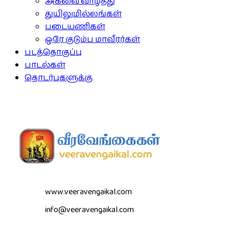
அகவை வாழ்த்து
துயிலுமில்லங்கள்
படையணிகள்
ஒரே குடும்ப மாவீரர்கள்
படத்தொகுப்பு
பாடல்கள்
தொடர்புகளுக்கு
www.veeravengaikal.com
info@veeravengaikal.com