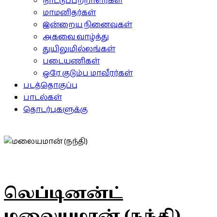
நாட்டுப்பற்றாளர்கள்
மாமனிதர்கள்
இன்றைய நினைவுகள்
அகவை வாழ்த்து
துயிலுமில்லங்கள்
படையணிகள்
ஒரே குடும்ப மாவீரர்கள்
படத்தொகுப்பு
பாடல்கள்
தொடர்புகளுக்கு
லெப்டினன்ட்
மலையமான் (நந்தி)