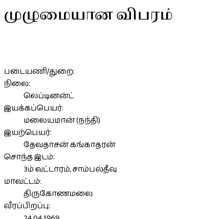
முழுமையான விபரம்
படையணி/துறை:
நிலை:
லெப்டினன்ட்
இயக்கப்பெயர்:
மலையமான் (நந்தி)
இயற்பெயர்:
தேவதாசன் கங்காதரன்
சொந்த இடம்:
3ம் வட்டாரம், சாம்பல்தீவு
மாவட்டம்:
திருகோணமலை
வீரப்பிறப்பு:
24.04.1969