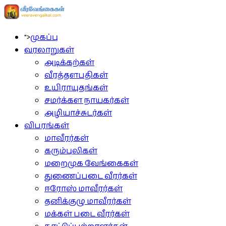
">
முகப்பு
வரலாறுகள்
அடிக்கற்கள்
வீரத்தளபதிகள்
உயிராயுதங்கள்
சமர்க்கள நாயகர்கள்
அழியாச்சுடர்கள்
விபரங்கள்
மாவீரர்கள்
கரும்புலிகள்
மறைமுக வேங்கைகள்
துணைப்படை வீரர்கள்
ஈரோஸ் மாவீரர்கள்
தனிக்குழு மாவீரர்கள்
மக்கள் படை வீரர்கள்