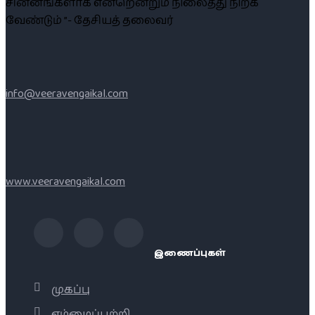
சின்னங்களாக என்றென்றும் நிலைத்து நிற்க
வேண்டும் ”- தேசியத் தலைவர்
info@veeravengaikal.com
www.veeravengaikal.com
இணைப்புகள்
முகப்பு
எம்மைப்பற்றி..