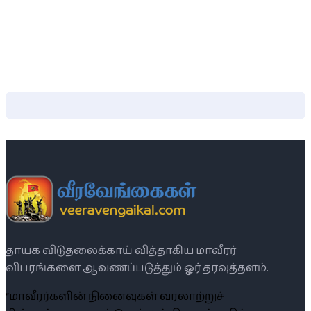
தாயக விடுதலைக்காய் வித்தாகிய மாவீரர்
விபரங்களை ஆவணப்படுத்தும் ஓர் தரவுத்தளம்.
“மாவீரர்களின் நினைவுகள் வரலாற்றுச்