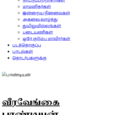
நாட்டுப்பற்றாளர்கள்
மாமனிதர்கள்
இன்றைய நினைவுகள்
அகவை வாழ்த்து
துயிலுமில்லங்கள்
படையணிகள்
ஒரே குடும்ப மாவீரர்கள்
படத்தொகுப்பு
பாடல்கள்
தொடர்புகளுக்கு
வீரவேங்கை
பாண்டியன்