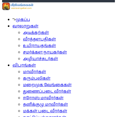
">
முகப்பு
வரலாறுகள்
அடிக்கற்கள்
வீரத்தளபதிகள்
உயிராயுதங்கள்
சமர்க்கள நாயகர்கள்
அழியாச்சுடர்கள்
விபரங்கள்
மாவீரர்கள்
கரும்புலிகள்
மறைமுக வேங்கைகள்
துணைப்படை வீரர்கள்
ஈரோஸ் மாவீரர்கள்
தனிக்குழு மாவீரர்கள்
மக்கள் படை வீரர்கள்