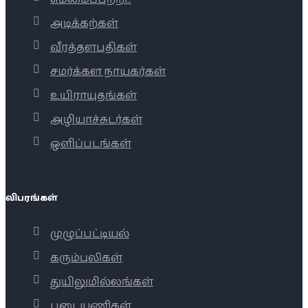
அடிக்கற்கள்
வீரத்தளபதிகள்
சமர்க்கள நாயகர்கள்
உயிராயுதங்கள்
அழியாச்சுடர்கள்
ஒளிப்படங்கள்
விபரங்கள்
முழுப்பட்டியல்
கரும்புலிகள்
துயிலுமில்லங்கள்
படையணிகள்