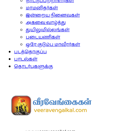
நாட்டுப்பற்றாளர்கள்
மாமனிதர்கள்
இன்றைய நினைவுகள்
அகவை வாழ்த்து
துயிலுமில்லங்கள்
படையணிகள்
ஒரே குடும்ப மாவீரர்கள்
படத்தொகுப்பு
பாடல்கள்
தொடர்புகளுக்கு