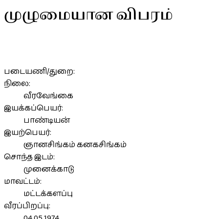
முழுமையான விபரம்
படையணி/துறை:
நிலை:
வீரவேங்கை
இயக்கப்பெயர்:
பாண்டியன்
இயற்பெயர்:
ஞானசிங்கம் கனகசிங்கம்
சொந்த இடம்:
முனைக்காடு
மாவட்டம்:
மட்டக்களப்பு
வீரப்பிறப்பு:
04.05.1974