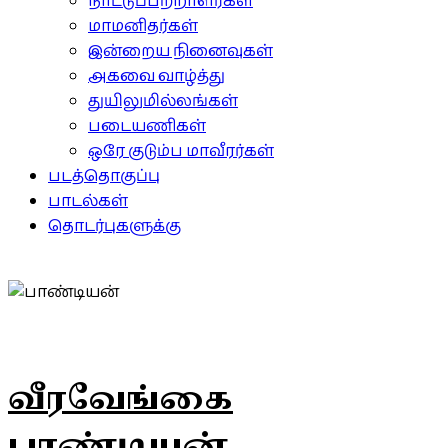
நாட்டுப்பற்றாளர்கள்
மாமனிதர்கள்
இன்றைய நினைவுகள்
அகவை வாழ்த்து
துயிலுமில்லங்கள்
படையணிகள்
ஒரே குடும்ப மாவீரர்கள்
படத்தொகுப்பு
பாடல்கள்
தொடர்புகளுக்கு
வீரவேங்கை
பாண்டியன்