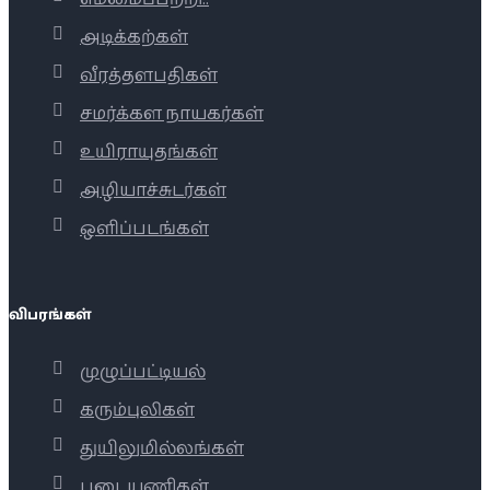
அடிக்கற்கள்
வீரத்தளபதிகள்
சமர்க்கள நாயகர்கள்
உயிராயுதங்கள்
அழியாச்சுடர்கள்
ஒளிப்படங்கள்
விபரங்கள்
முழுப்பட்டியல்
கரும்புலிகள்
துயிலுமில்லங்கள்
படையணிகள்