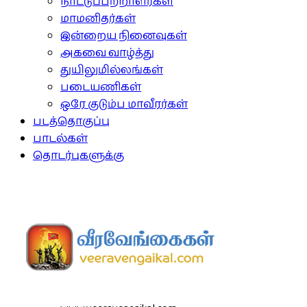
நாட்டுப்பற்றாளர்கள்
மாமனிதர்கள்
இன்றைய நினைவுகள்
அகவை வாழ்த்து
துயிலுமில்லங்கள்
படையணிகள்
ஒரே குடும்ப மாவீரர்கள்
படத்தொகுப்பு
பாடல்கள்
தொடர்புகளுக்கு