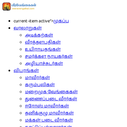
current-item active">
முகப்பு
வரலாறுகள்
அடிக்கற்கள்
வீரத்தளபதிகள்
உயிராயுதங்கள்
சமர்க்கள நாயகர்கள்
அழியாச்சுடர்கள்
விபரங்கள்
மாவீரர்கள்
கரும்புலிகள்
மறைமுக வேங்கைகள்
துணைப்படை வீரர்கள்
ஈரோஸ் மாவீரர்கள்
தனிக்குழு மாவீரர்கள்
மக்கள் படை வீரர்கள்