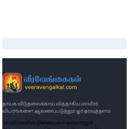
தாயக விடுதலைக்காய் வித்தாகிய மாவீரர்
விபரங்களை ஆவணப்படுத்தும் ஓர் தரவுத்தளம்.
“மாவீரர்களின் நினைவுகள் வரலாற்றுச்