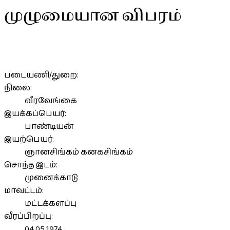
முழுமையான விபரம்
படையணி/துறை:
நிலை:
வீரவேங்கை
இயக்கப்பெயர்:
பாண்டியன்
இயற்பெயர்:
ஞானசிங்கம் கனகசிங்கம்
சொந்த இடம்:
முனைக்காடு
மாவட்டம்:
மட்டக்களப்பு
வீரப்பிறப்பு:
04.05.1974