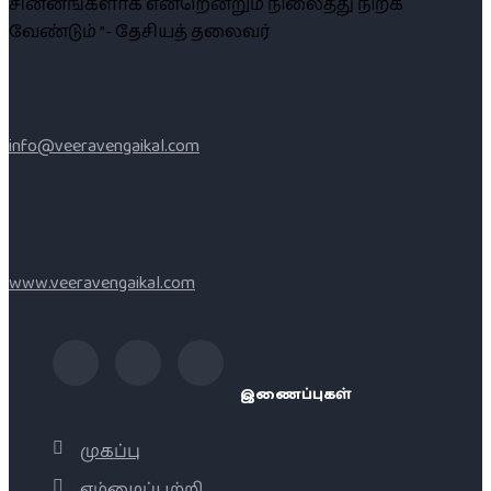
சின்னங்களாக என்றென்றும் நிலைத்து நிற்க
வேண்டும் ”- தேசியத் தலைவர்
info@veeravengaikal.com
www.veeravengaikal.com
இணைப்புகள்
முகப்பு
எம்மைப்பற்றி..