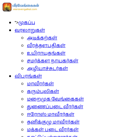
">
முகப்பு
வரலாறுகள்
அடிக்கற்கள்
வீரத்தளபதிகள்
உயிராயுதங்கள்
சமர்க்கள நாயகர்கள்
அழியாச்சுடர்கள்
விபரங்கள்
மாவீரர்கள்
கரும்புலிகள்
மறைமுக வேங்கைகள்
துணைப்படை வீரர்கள்
ஈரோஸ் மாவீரர்கள்
தனிக்குழு மாவீரர்கள்
மக்கள் படை வீரர்கள்