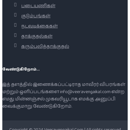
படையணிகள்
குடும்பங்கள்
நடவடிக்கைகள்
தாக்குதல்கள்
கரும்புலித்தாக்குதல்
வேண்டுகிறோம்...
இத் தளத்தில் இணைக்கப்பட்டிராத மாவீரர் விபரங்கள்
மற்றும் ஒளிப்படங்களை info@veeravengaikal.com என்ற
எமது மின்னஞ்சல் முகவரியூடாக எமக்கு அனுப்பி
வைக்குமாறு வேண்டுகிறோம்.
Copyright © 2024 Veeravengaikal.Com | All rights reserved