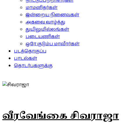
நாட்டுப்பற்றாளர்கள்
மாமனிதர்கள்
இன்றைய நினைவுகள்
அகவை வாழ்த்து
துயிலுமில்லங்கள்
படையணிகள்
ஒரே குடும்ப மாவீரர்கள்
படத்தொகுப்பு
பாடல்கள்
தொடர்புகளுக்கு
வீரவேங்கை சிவராஜா