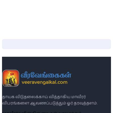
தாயக விடுதலைக்காய் வித்தாகிய மாவீரர்
விபரங்களை ஆவணப்படுத்தும் ஓர் தரவுத்தளம்.