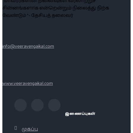
“மாவீரர்களின் நினைவுகள் வரலாற்றுச்
சின்னங்களாக என்றென்றும் நிலைத்து நிற்க
வேண்டும் ”- தேசியத் தலைவர்
info@veeravengaikal.com
www.veeravengaikal.com
இணைப்புகள்
முகப்பு