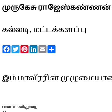
முருகேசு ராஜேஸ்கண்ணன்
கல்லடி, மட்டக்களப்பு
Facebook
Twitter
Pinterest
LinkedIn
Email
Share
இம் மாவீரரின் முழுமையா
படையணி/துறை: