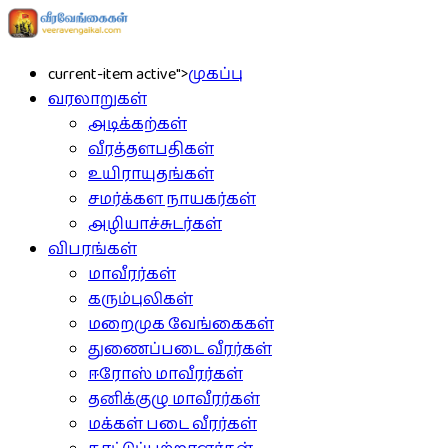
current-item active">
முகப்பு
வரலாறுகள்
அடிக்கற்கள்
வீரத்தளபதிகள்
உயிராயுதங்கள்
சமர்க்கள நாயகர்கள்
அழியாச்சுடர்கள்
விபரங்கள்
மாவீரர்கள்
கரும்புலிகள்
மறைமுக வேங்கைகள்
துணைப்படை வீரர்கள்
ஈரோஸ் மாவீரர்கள்
தனிக்குழு மாவீரர்கள்
மக்கள் படை வீரர்கள்