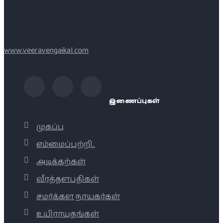
www.veeravengaikal.com
இணைப்புகள்
முகப்பு
எம்மைப்பற்றி..
அடிக்கற்கள்
வீரத்தளபதிகள்
சமர்க்கள நாயகர்கள்
உயிராயுதங்கள்