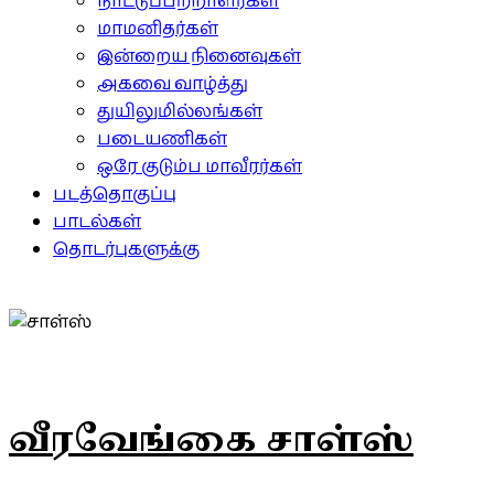
நாட்டுப்பற்றாளர்கள்
மாமனிதர்கள்
இன்றைய நினைவுகள்
அகவை வாழ்த்து
துயிலுமில்லங்கள்
படையணிகள்
ஒரே குடும்ப மாவீரர்கள்
படத்தொகுப்பு
பாடல்கள்
தொடர்புகளுக்கு
வீரவேங்கை சாள்ஸ்