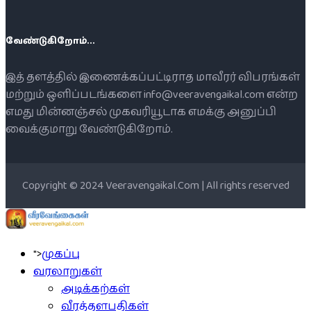
வேண்டுகிறோம்...
இத் தளத்தில் இணைக்கப்பட்டிராத மாவீரர் விபரங்கள்
மற்றும் ஒளிப்படங்களை info@veeravengaikal.com என்ற
எமது மின்னஞ்சல் முகவரியூடாக எமக்கு அனுப்பி
வைக்குமாறு வேண்டுகிறோம்.
Copyright © 2024 Veeravengaikal.Com | All rights reserved
">
முகப்பு
வரலாறுகள்
அடிக்கற்கள்
வீரத்தளபதிகள்