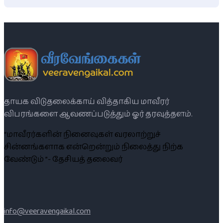
தாயக விடுதலைக்காய் வித்தாகிய மாவீரர்
விபரங்களை ஆவணப்படுத்தும் ஓர் தரவுத்தளம்.
“மாவீரர்களின் நினைவுகள் வரலாற்றுச்
சின்னங்களாக என்றென்றும் நிலைத்து நிற்க
வேண்டும் ”- தேசியத் தலைவர்
info@veeravengaikal.com