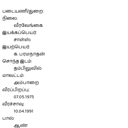
படையணி/துறை:
நிலை:
வீரவேங்கை
இயக்கப்பெயர்:
சாள்ஸ்
இயற்பெயர்:
க. பரமநாதன்
சொந்த இடம்:
தம்பிலுவில்
மாவட்டம்:
அம்பாறை
வீரப்பிறப்பு:
07.05.1975
வீரச்சாவு:
10.04.1991
பால்:
ஆண்