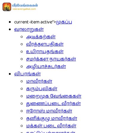
current-item active">
முகப்பு
வரலாறுகள்
அடிக்கற்கள்
வீரத்தளபதிகள்
உயிராயுதங்கள்
சமர்க்கள நாயகர்கள்
அழியாச்சுடர்கள்
விபரங்கள்
மாவீரர்கள்
கரும்புலிகள்
மறைமுக வேங்கைகள்
துணைப்படை வீரர்கள்
ஈரோஸ் மாவீரர்கள்
தனிக்குழு மாவீரர்கள்
மக்கள் படை வீரர்கள்