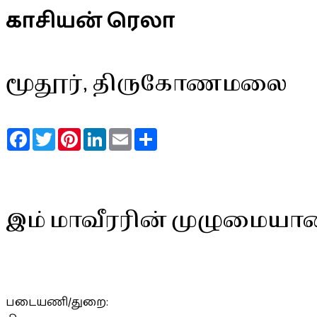
காசியன் ரெலா
மூதூர், திருகோணமலை
Facebook
Twitter
Pinterest
LinkedIn
Email
Share
இம் மாவீரரின் முழுமையா
படையணி/துறை: