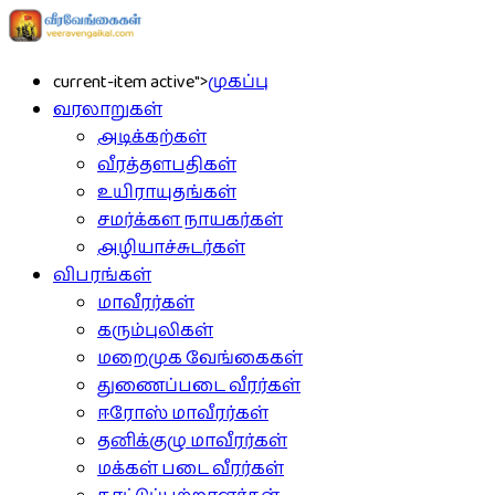
current-item active">
முகப்பு
வரலாறுகள்
அடிக்கற்கள்
வீரத்தளபதிகள்
உயிராயுதங்கள்
சமர்க்கள நாயகர்கள்
அழியாச்சுடர்கள்
விபரங்கள்
மாவீரர்கள்
கரும்புலிகள்
மறைமுக வேங்கைகள்
துணைப்படை வீரர்கள்
ஈரோஸ் மாவீரர்கள்
தனிக்குழு மாவீரர்கள்
மக்கள் படை வீரர்கள்