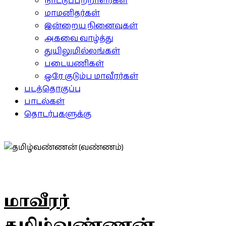
நாட்டுப்பற்றாளர்கள்
மாமனிதர்கள்
இன்றைய நினைவுகள்
அகவை வாழ்த்து
துயிலுமில்லங்கள்
படையணிகள்
ஒரே குடும்ப மாவீரர்கள்
படத்தொகுப்பு
பாடல்கள்
தொடர்புகளுக்கு
மாவீரர்
தமிழ்வண்ணன்