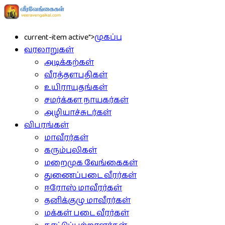
current-item active">
முகப்பு
வரலாறுகள்
அடிக்கற்கள்
வீரத்தளபதிகள்
உயிராயுதங்கள்
சமர்க்கள நாயகர்கள்
அழியாச்சுடர்கள்
விபரங்கள்
மாவீரர்கள்
கரும்புலிகள்
மறைமுக வேங்கைகள்
துணைப்படை வீரர்கள்
ஈரோஸ் மாவீரர்கள்
தனிக்குழு மாவீரர்கள்
மக்கள் படை வீரர்கள்