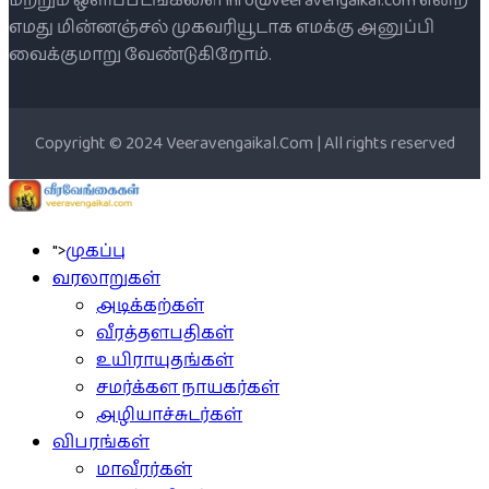
மற்றும் ஒளிப்படங்களை info@veeravengaikal.com என்ற
எமது மின்னஞ்சல் முகவரியூடாக எமக்கு அனுப்பி
வைக்குமாறு வேண்டுகிறோம்.
Copyright © 2024 Veeravengaikal.Com | All rights reserved
">
முகப்பு
வரலாறுகள்
அடிக்கற்கள்
வீரத்தளபதிகள்
உயிராயுதங்கள்
சமர்க்கள நாயகர்கள்
அழியாச்சுடர்கள்
விபரங்கள்
மாவீரர்கள்