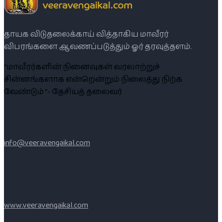
தாயக விடுதலைக்காய் வித்தாகிய மாவீரர்
விபரங்களை ஆவணப்படுத்தும் ஓர் தரவுத்தளம்.
“மாவீரர்களின் நினைவுகள் வரலாற்றுச்
சின்னங்களாக என்றென்றும் நிலைத்து நிற்க
வேண்டும் ”- தேசியத் தலைவர்
info@veeravengaikal.com
www.veeravengaikal.com