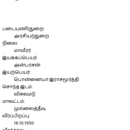
படையணி/துறை:
அரசியற்துறை
நிலை:
மாவீரர்
இயக்கப்பெயர்:
அன்பரசன்
இயற்பெயர்:
பொன்னையா இராசமூர்த்தி
சொந்த இடம்:
விசுவமடு
மாவட்டம்:
முல்லைத்தீவு
வீரப்பிறப்பு:
16.10.1950