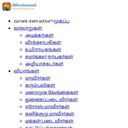
current-item active">
முகப்பு
வரலாறுகள்
அடிக்கற்கள்
வீரத்தளபதிகள்
உயிராயுதங்கள்
சமர்க்கள நாயகர்கள்
அழியாச்சுடர்கள்
விபரங்கள்
மாவீரர்கள்
கரும்புலிகள்
மறைமுக வேங்கைகள்
துணைப்படை வீரர்கள்
ஈரோஸ் மாவீரர்கள்
தனிக்குழு மாவீரர்கள்
மக்கள் படை வீரர்கள்