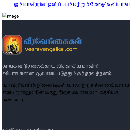
இம் மாவீரரின் ஒளிப்படம் மற்றும் மேலதிக விபர
தாயக விடுதலைக்காய் வித்தாகிய மாவீரர்
விபரங்களை ஆவணப்படுத்தும் ஓர் தரவுத்தளம்.
“மாவீரர்களின் நினைவுகள் வரலாற்றுச் சின்னங்களாக
என்றென்றும் நிலைத்து நிற்க வேண்டும் ”- தேசியத்
தலைவர்
info@veeravengaikal.com