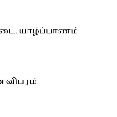
ட்டை, யாழ்ப்பாணம்
ன விபரம்