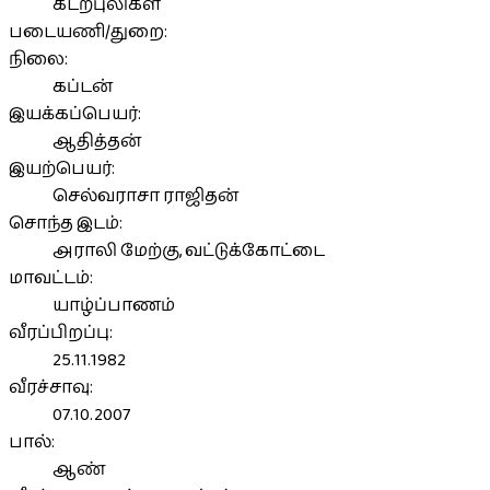
கடற்புலிகள்
படையணி/துறை:
நிலை:
கப்டன்
இயக்கப்பெயர்:
ஆதித்தன்
இயற்பெயர்:
செல்வராசா ராஜிதன்
சொந்த இடம்:
அராலி மேற்கு, வட்டுக்கோட்டை
மாவட்டம்:
யாழ்ப்பாணம்
வீரப்பிறப்பு:
25.11.1982
வீரச்சாவு:
07.10.2007
பால்:
ஆண்