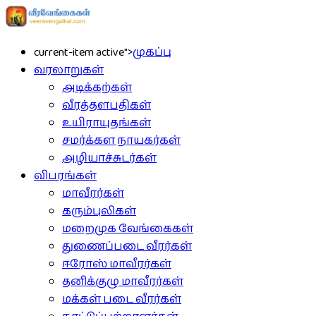
current-item active">
முகப்பு
வரலாறுகள்
அடிக்கற்கள்
வீரத்தளபதிகள்
உயிராயுதங்கள்
சமர்க்கள நாயகர்கள்
அழியாச்சுடர்கள்
விபரங்கள்
மாவீரர்கள்
கரும்புலிகள்
மறைமுக வேங்கைகள்
துணைப்படை வீரர்கள்
ஈரோஸ் மாவீரர்கள்
தனிக்குழு மாவீரர்கள்
மக்கள் படை வீரர்கள்