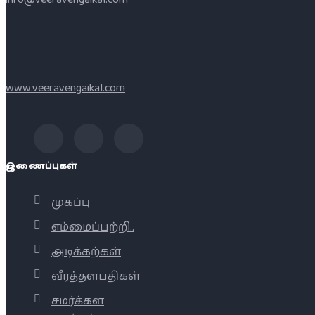
www.veeravengaikal.com
இணைப்புகள்
முகப்பு
எம்மைப்பற்றி..
அடிக்கற்கள்
வீரத்தளபதிகள்
சமர்க்கள