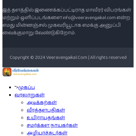
இத் தளத்தில் இணைக்கப்பட்டிராத மாவீரர் விபரங்கள்
மற்றும் ஒளிப்படங்களை info@veeravengaikal.com என்ற
எமது மின்னஞ்சல் முகவரியூடாக எமக்கு அனுப்பி
வைக்குமாறு வேண்டுகிறோம்.
Copyright © 2024 Veeravengaikal.Com | All rights reserved
">
முகப்பு
வரலாறுகள்
அடிக்கற்கள்
வீரத்தளபதிகள்
உயிராயுதங்கள்
சமர்க்கள நாயகர்கள்
அழியாச்சுடர்கள்