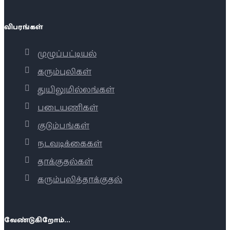
விபரங்கள்
முழுப்பட்டியல்
கரும்புலிகள்
துயிலுமில்லங்கள்
படையணிகள்
குடும்பங்கள்
நடவடிக்கைகள்
தாக்குதல்கள்
கரும்புலித்தாக்குதல்
வேண்டுகிறோம்...