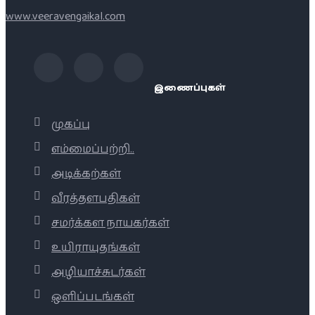
www.veeravengaikal.com
இணைப்புகள்
முகப்பு
எம்மைப்பற்றி..
அடிக்கற்கள்
வீரத்தளபதிகள்
சமர்க்கள நாயகர்கள்
உயிராயுதங்கள்
அழியாச்சுடர்கள்
ஒளிப்படங்கள்