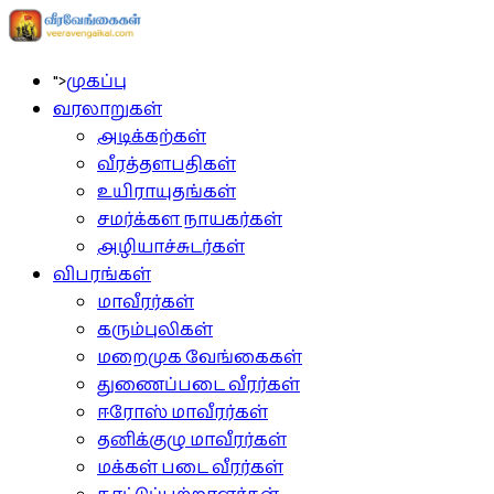
">
முகப்பு
வரலாறுகள்
அடிக்கற்கள்
வீரத்தளபதிகள்
உயிராயுதங்கள்
சமர்க்கள நாயகர்கள்
அழியாச்சுடர்கள்
விபரங்கள்
மாவீரர்கள்
கரும்புலிகள்
மறைமுக வேங்கைகள்
துணைப்படை வீரர்கள்
ஈரோஸ் மாவீரர்கள்
தனிக்குழு மாவீரர்கள்
மக்கள் படை வீரர்கள்