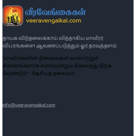
தாயக விடுதலைக்காய் வித்தாகிய மாவீரர்
விபரங்களை ஆவணப்படுத்தும் ஓர் தரவுத்தளம்.
“மாவீரர்களின் நினைவுகள் வரலாற்றுச்
சின்னங்களாக என்றென்றும் நிலைத்து நிற்க
வேண்டும் ”- தேசியத் தலைவர்
info@veeravengaikal.com