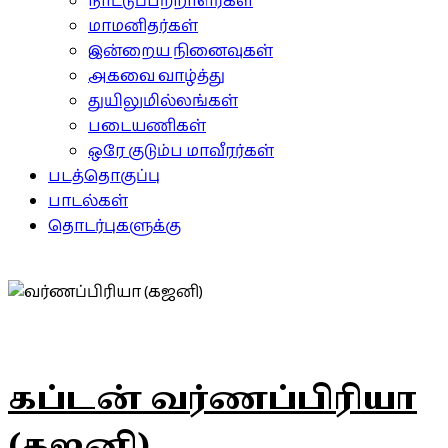
நாட்டுப்பற்றாளர்கள்
மாமனிதர்கள்
இன்றைய நினைவுகள்
அகவை வாழ்த்து
துயிலுமில்லங்கள்
படையணிகள்
ஒரே குடும்ப மாவீரர்கள்
படத்தொகுப்பு
பாடல்கள்
தொடர்புகளுக்கு
கப்டன் வர்ணப்பிரியா
(கஜனி)