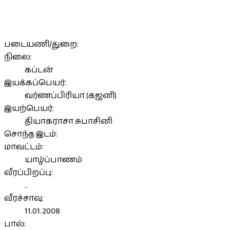
படையணி/துறை:
நிலை:
கப்டன்
இயக்கப்பெயர்:
வர்ணப்பிரியா (கஜனி)
இயற்பெயர்:
தியாகராசா சுபாசினி
சொந்த இடம்:
மாவட்டம்:
யாழ்ப்பாணம்
வீரப்பிறப்பு:
..
வீரச்சாவு:
11.01.2008
பால்: