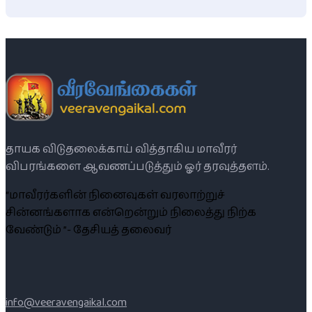
தாயக விடுதலைக்காய் வித்தாகிய மாவீரர்
விபரங்களை ஆவணப்படுத்தும் ஓர் தரவுத்தளம்.
“மாவீரர்களின் நினைவுகள் வரலாற்றுச்
சின்னங்களாக என்றென்றும் நிலைத்து நிற்க
வேண்டும் ”- தேசியத் தலைவர்
info@veeravengaikal.com