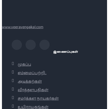
www.veeravengaikal.com
இணைப்புகள்
முகப்பு
எம்மைப்பற்றி..
அடிக்கற்கள்
வீரத்தளபதிகள்
சமர்க்கள நாயகர்கள்
உயிராயுதங்கள்