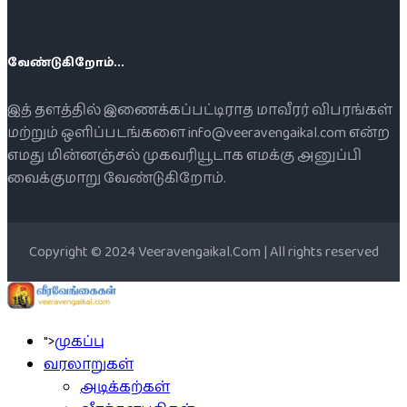
வேண்டுகிறோம்...
இத் தளத்தில் இணைக்கப்பட்டிராத மாவீரர் விபரங்கள்
மற்றும் ஒளிப்படங்களை info@veeravengaikal.com என்ற
எமது மின்னஞ்சல் முகவரியூடாக எமக்கு அனுப்பி
வைக்குமாறு வேண்டுகிறோம்.
Copyright © 2024 Veeravengaikal.Com | All rights reserved
">
முகப்பு
வரலாறுகள்
அடிக்கற்கள்