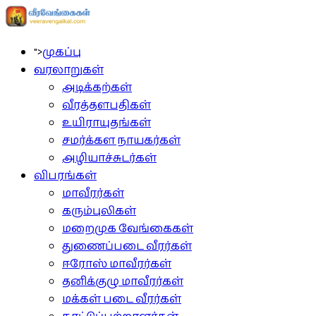
">
முகப்பு
வரலாறுகள்
அடிக்கற்கள்
வீரத்தளபதிகள்
உயிராயுதங்கள்
சமர்க்கள நாயகர்கள்
அழியாச்சுடர்கள்
விபரங்கள்
மாவீரர்கள்
கரும்புலிகள்
மறைமுக வேங்கைகள்
துணைப்படை வீரர்கள்
ஈரோஸ் மாவீரர்கள்
தனிக்குழு மாவீரர்கள்
மக்கள் படை வீரர்கள்