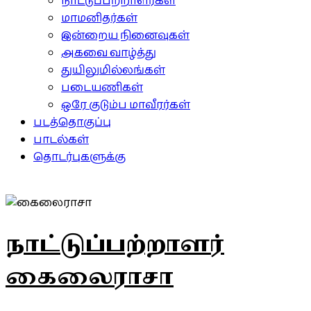
நாட்டுப்பற்றாளர்கள்
மாமனிதர்கள்
இன்றைய நினைவுகள்
அகவை வாழ்த்து
துயிலுமில்லங்கள்
படையணிகள்
ஒரே குடும்ப மாவீரர்கள்
படத்தொகுப்பு
பாடல்கள்
தொடர்புகளுக்கு
நாட்டுப்பற்றாளர்
கைலைராசா