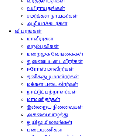
வீரத்தளபதிகள்
உயிராயுதங்கள்
சமர்க்கள நாயகர்கள்
அழியாச்சுடர்கள்
விபரங்கள்
மாவீரர்கள்
கரும்புலிகள்
மறைமுக வேங்கைகள்
துணைப்படை வீரர்கள்
ஈரோஸ் மாவீரர்கள்
தனிக்குழு மாவீரர்கள்
மக்கள் படை வீரர்கள்
நாட்டுப்பற்றாளர்கள்
மாமனிதர்கள்
இன்றைய நினைவுகள்
அகவை வாழ்த்து
துயிலுமில்லங்கள்
படையணிகள்