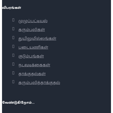
விபரங்கள்
முழுப்பட்டியல்
கரும்புலிகள்
துயிலுமில்லங்கள்
படையணிகள்
குடும்பங்கள்
நடவடிக்கைகள்
தாக்குதல்கள்
கரும்புலித்தாக்குதல்
வேண்டுகிறோம்...