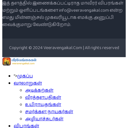
இத் தளத்தில் இணைக்கப்பட்டிராத மாவீரர் விபரங்கள்
மற்றும் ஒளிப்படங்களை info@veeravengaikal.com என்ற
எமது மின்னஞ்சல் முகவரியூடாக எமக்கு அனுப்பி
வைக்குமாறு வேண்டுகிறோம்.
Copyright © 2024 Veeravengaikal.Com | All rights reserved
">
முகப்பு
வரலாறுகள்
அடிக்கற்கள்
வீரத்தளபதிகள்
உயிராயுதங்கள்
சமர்க்கள நாயகர்கள்
அழியாச்சுடர்கள்
விபரங்கள்