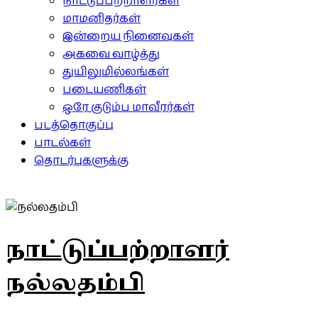
நாட்டுப்பற்றாளர்கள்
மாமனிதர்கள்
இன்றைய நினைவுகள்
அகவை வாழ்த்து
துயிலுமில்லங்கள்
படையணிகள்
ஒரே குடும்ப மாவீரர்கள்
படத்தொகுப்பு
பாடல்கள்
தொடர்புகளுக்கு
நாட்டுப்பற்றாளர்
நல்லதம்பி