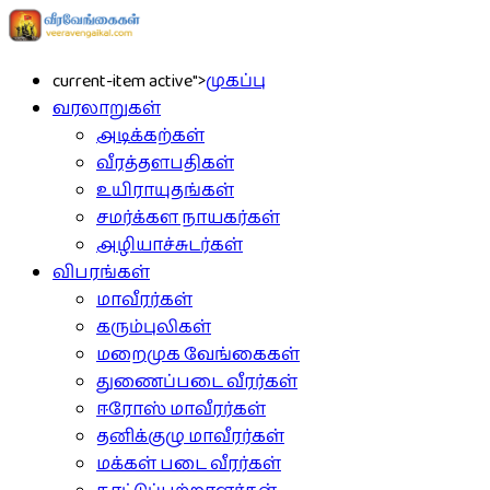
current-item active">
முகப்பு
வரலாறுகள்
அடிக்கற்கள்
வீரத்தளபதிகள்
உயிராயுதங்கள்
சமர்க்கள நாயகர்கள்
அழியாச்சுடர்கள்
விபரங்கள்
மாவீரர்கள்
கரும்புலிகள்
மறைமுக வேங்கைகள்
துணைப்படை வீரர்கள்
ஈரோஸ் மாவீரர்கள்
தனிக்குழு மாவீரர்கள்
மக்கள் படை வீரர்கள்