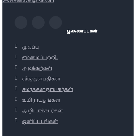
www.veeravengaikal.com
இணைப்புகள்
முகப்பு
எம்மைப்பற்றி..
அடிக்கற்கள்
வீரத்தளபதிகள்
சமர்க்கள நாயகர்கள்
உயிராயுதங்கள்
அழியாச்சுடர்கள்
ஒளிப்படங்கள்