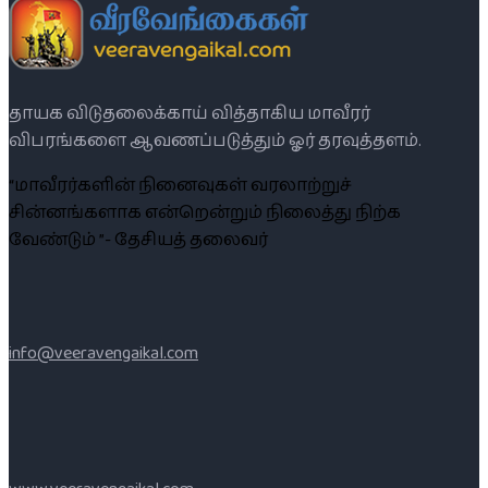
தாயக விடுதலைக்காய் வித்தாகிய மாவீரர்
விபரங்களை ஆவணப்படுத்தும் ஓர் தரவுத்தளம்.
“மாவீரர்களின் நினைவுகள் வரலாற்றுச்
சின்னங்களாக என்றென்றும் நிலைத்து நிற்க
வேண்டும் ”- தேசியத் தலைவர்
info@veeravengaikal.com