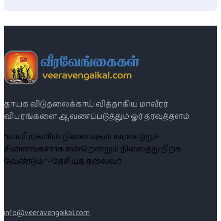
தாயக விடுதலைக்காய் வித்தாகிய மாவீரர்
விபரங்களை ஆவணப்படுத்தும் ஓர் தரவுத்தளம்.
“மாவீரர்களின் நினைவுகள் வரலாற்றுச்
சின்னங்களாக என்றென்றும் நிலைத்து நிற்க
வேண்டும் ”- தேசியத் தலைவர்
info@veeravengaikal.com