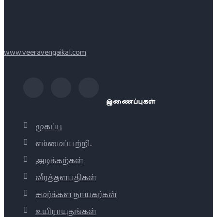
www.veeravengaikal.com
இணைப்புகள்
முகப்பு
எம்மைப்பற்றி..
அடிக்கற்கள்
வீரத்தளபதிகள்
சமர்க்கள நாயகர்கள்
உயிராயுதங்கள்