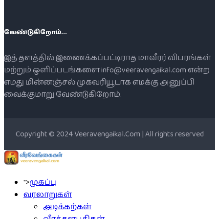
வேண்டுகிறோம்...
இத் தளத்தில் இணைக்கப்பட்டிராத மாவீரர் விபரங்கள்
மற்றும் ஒளிப்படங்களை info@veeravengaikal.com என்ற
எமது மின்னஞ்சல் முகவரியூடாக எமக்கு அனுப்பி
வைக்குமாறு வேண்டுகிறோம்.
Copyright © 2024 Veeravengaikal.Com | All rights reserved
">
முகப்பு
வரலாறுகள்
அடிக்கற்கள்