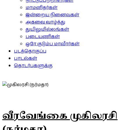
நாட்டுப்பற்றாளர்கள்
மாமனிதர்கள்
இன்றைய நினைவுகள்
அகவை வாழ்த்து
துயிலுமில்லங்கள்
படையணிகள்
ஒரே குடும்ப மாவீரர்கள்
படத்தொகுப்பு
பாடல்கள்
தொடர்புகளுக்கு
வீரவேங்கை முகிலரசி
(நர்மதா)