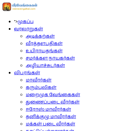
">
முகப்பு
வரலாறுகள்
அடிக்கற்கள்
வீரத்தளபதிகள்
உயிராயுதங்கள்
சமர்க்கள நாயகர்கள்
அழியாச்சுடர்கள்
விபரங்கள்
மாவீரர்கள்
கரும்புலிகள்
மறைமுக வேங்கைகள்
துணைப்படை வீரர்கள்
ஈரோஸ் மாவீரர்கள்
தனிக்குழு மாவீரர்கள்
மக்கள் படை வீரர்கள்