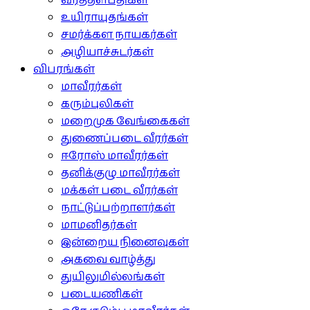
வீரத்தளபதிகள்
உயிராயுதங்கள்
சமர்க்கள நாயகர்கள்
அழியாச்சுடர்கள்
விபரங்கள்
மாவீரர்கள்
கரும்புலிகள்
மறைமுக வேங்கைகள்
துணைப்படை வீரர்கள்
ஈரோஸ் மாவீரர்கள்
தனிக்குழு மாவீரர்கள்
மக்கள் படை வீரர்கள்
நாட்டுப்பற்றாளர்கள்
மாமனிதர்கள்
இன்றைய நினைவுகள்
அகவை வாழ்த்து
துயிலுமில்லங்கள்
படையணிகள்