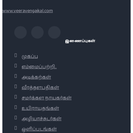
www.veeravengaikal.com
இணைப்புகள்
முகப்பு
எம்மைப்பற்றி..
அடிக்கற்கள்
வீரத்தளபதிகள்
சமர்க்கள நாயகர்கள்
உயிராயுதங்கள்
அழியாச்சுடர்கள்
ஒளிப்படங்கள்