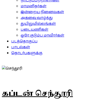
நாட்டுப்பற்றாளர்கள்
மாமனிதர்கள்
இன்றைய நினைவுகள்
அகவை வாழ்த்து
துயிலுமில்லங்கள்
படையணிகள்
ஒரே குடும்ப மாவீரர்கள்
படத்தொகுப்பு
பாடல்கள்
தொடர்புகளுக்கு
கப்டன் செந்தூரி