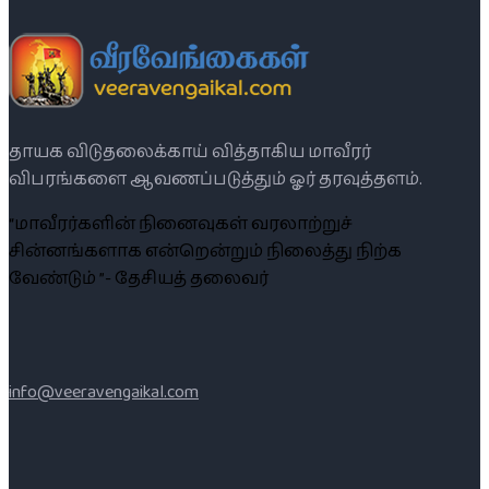
தாயக விடுதலைக்காய் வித்தாகிய மாவீரர்
விபரங்களை ஆவணப்படுத்தும் ஓர் தரவுத்தளம்.
“மாவீரர்களின் நினைவுகள் வரலாற்றுச்
சின்னங்களாக என்றென்றும் நிலைத்து நிற்க
வேண்டும் ”- தேசியத் தலைவர்
info@veeravengaikal.com