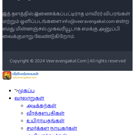
இத் தளத்தில் இணைக்கப்பட்டிராத மாவீரர் விபரங்கள்
மற்றும் ஒளிப்படங்களை info@veeravengaikal.com என்ற
எமது மின்னஞ்சல் முகவரியூடாக எமக்கு அனுப்பி
வைக்குமாறு வேண்டுகிறோம்.
Copyright © 2024 Veeravengaikal.Com | All rights reserved
">
முகப்பு
வரலாறுகள்
அடிக்கற்கள்
வீரத்தளபதிகள்
உயிராயுதங்கள்
சமர்க்கள நாயகர்கள்