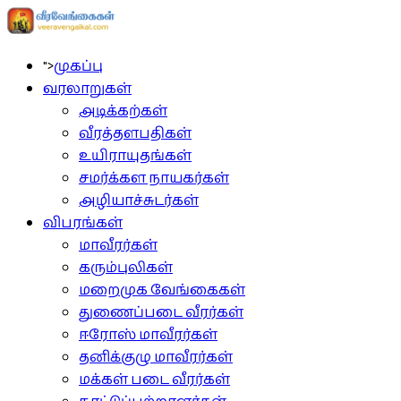
">
முகப்பு
வரலாறுகள்
அடிக்கற்கள்
வீரத்தளபதிகள்
உயிராயுதங்கள்
சமர்க்கள நாயகர்கள்
அழியாச்சுடர்கள்
விபரங்கள்
மாவீரர்கள்
கரும்புலிகள்
மறைமுக வேங்கைகள்
துணைப்படை வீரர்கள்
ஈரோஸ் மாவீரர்கள்
தனிக்குழு மாவீரர்கள்
மக்கள் படை வீரர்கள்