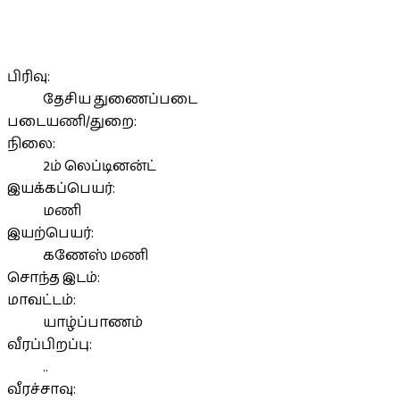
பிரிவு:
தேசிய துணைப்படை
படையணி/துறை:
நிலை:
2ம் லெப்டினன்ட்
இயக்கப்பெயர்:
மணி
இயற்பெயர்:
கணேஸ் மணி
சொந்த இடம்:
மாவட்டம்:
யாழ்ப்பாணம்
வீரப்பிறப்பு:
..
வீரச்சாவு: