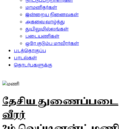
நாட்டுப்பற்றாளர்கள்
மாமனிதர்கள்
இன்றைய நினைவுகள்
அகவை வாழ்த்து
துயிலுமில்லங்கள்
படையணிகள்
ஒரே குடும்ப மாவீரர்கள்
படத்தொகுப்பு
பாடல்கள்
தொடர்புகளுக்கு
தேசிய துணைப்படை
வீரர்
2ம் லெப்டினன்ட் மணி