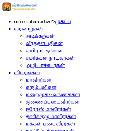
current-item active">
முகப்பு
வரலாறுகள்
அடிக்கற்கள்
வீரத்தளபதிகள்
உயிராயுதங்கள்
சமர்க்கள நாயகர்கள்
அழியாச்சுடர்கள்
விபரங்கள்
மாவீரர்கள்
கரும்புலிகள்
மறைமுக வேங்கைகள்
துணைப்படை வீரர்கள்
ஈரோஸ் மாவீரர்கள்
தனிக்குழு மாவீரர்கள்
மக்கள் படை வீரர்கள்