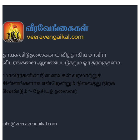
தாயக விடுதலைக்காய் வித்தாகிய மாவீரர்
விபரங்களை ஆவணப்படுத்தும் ஓர் தரவுத்தளம்.
“மாவீரர்களின் நினைவுகள் வரலாற்றுச்
சின்னங்களாக என்றென்றும் நிலைத்து நிற்க
வேண்டும் ”- தேசியத் தலைவர்
info@veeravengaikal.com