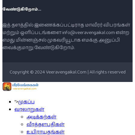
வேண்டுகிறோம்...
இத் தளத்தில் இணைக்கப்பட்டிராத மாவீரர் விபரங்கள்
மற்றும் ஒளிப்படங்களை info@veeravengaikal.com என்ற
எமது மின்னஞ்சல் முகவரியூடாக எமக்கு அனுப்பி
வைக்குமாறு வேண்டுகிறோம்.
Copyright © 2024 Veeravengaikal.Com | All rights reserved
">
முகப்பு
வரலாறுகள்
அடிக்கற்கள்
வீரத்தளபதிகள்
உயிராயுதங்கள்