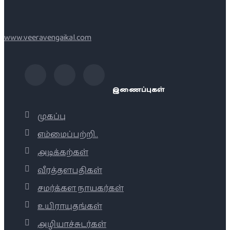
www.veeravengaikal.com
இணைப்புகள்
முகப்பு
எம்மைப்பற்றி..
அடிக்கற்கள்
வீரத்தளபதிகள்
சமர்க்கள நாயகர்கள்
உயிராயுதங்கள்
அழியாச்சுடர்கள்