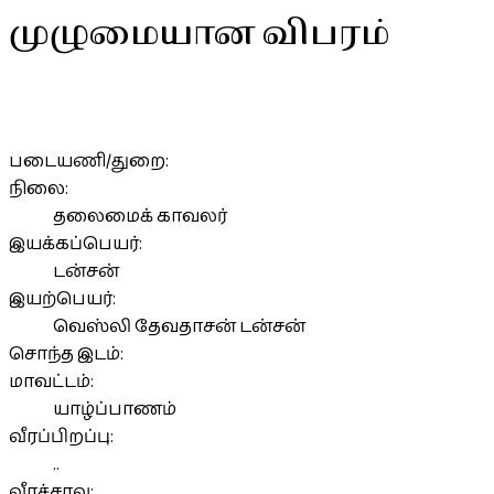
முழுமையான விபரம்
படையணி/துறை:
நிலை:
தலைமைக் காவலர்
இயக்கப்பெயர்:
டன்சன்
இயற்பெயர்:
வெஸ்லி தேவதாசன் டன்சன்
சொந்த இடம்:
மாவட்டம்:
யாழ்ப்பாணம்
வீரப்பிறப்பு:
..
வீரச்சாவு: