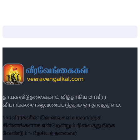
தாயக விடுதலைக்காய் வித்தாகிய மாவீரர்
விபரங்களை ஆவணப்படுத்தும் ஓர் தரவுத்தளம்.
“மாவீரர்களின் நினைவுகள் வரலாற்றுச்
சின்னங்களாக என்றென்றும் நிலைத்து நிற்க
வேண்டும் ”- தேசியத் தலைவர்