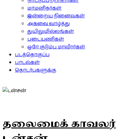
நாட்டுப்பற்றாளர்கள்
மாமனிதர்கள்
இன்றைய நினைவுகள்
அகவை வாழ்த்து
துயிலுமில்லங்கள்
படையணிகள்
ஒரே குடும்ப மாவீரர்கள்
படத்தொகுப்பு
பாடல்கள்
தொடர்புகளுக்கு
தலைமைக் காவலர்
டன்சன்