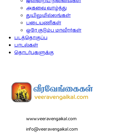
இன்றைய நினைவுகள்
அகவை வாழ்த்து
துயிலுமில்லங்கள்
படையணிகள்
ஒரே குடும்ப மாவீரர்கள்
படத்தொகுப்பு
பாடல்கள்
தொடர்புகளுக்கு
www.veeravengaikal.com
info@veeravengaikal.com