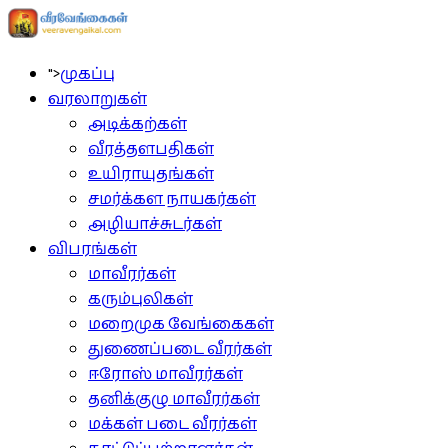
">
முகப்பு
வரலாறுகள்
அடிக்கற்கள்
வீரத்தளபதிகள்
உயிராயுதங்கள்
சமர்க்கள நாயகர்கள்
அழியாச்சுடர்கள்
விபரங்கள்
மாவீரர்கள்
கரும்புலிகள்
மறைமுக வேங்கைகள்
துணைப்படை வீரர்கள்
ஈரோஸ் மாவீரர்கள்
தனிக்குழு மாவீரர்கள்
மக்கள் படை வீரர்கள்