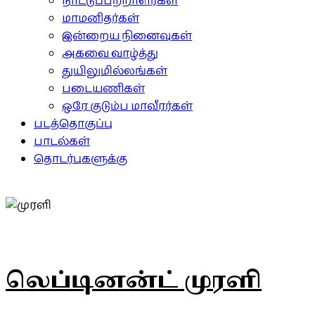
நாட்டுப்பற்றாளர்கள்
மாமனிதர்கள்
இன்றைய நினைவுகள்
அகவை வாழ்த்து
துயிலுமில்லங்கள்
படையணிகள்
ஒரே குடும்ப மாவீரர்கள்
படத்தொகுப்பு
பாடல்கள்
தொடர்புகளுக்கு
லெப்டினன்ட் முரளி