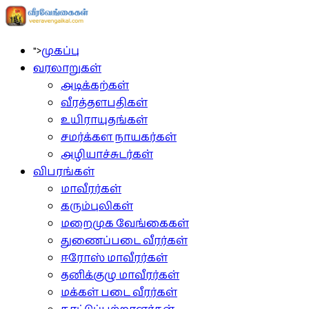
">
முகப்பு
வரலாறுகள்
அடிக்கற்கள்
வீரத்தளபதிகள்
உயிராயுதங்கள்
சமர்க்கள நாயகர்கள்
அழியாச்சுடர்கள்
விபரங்கள்
மாவீரர்கள்
கரும்புலிகள்
மறைமுக வேங்கைகள்
துணைப்படை வீரர்கள்
ஈரோஸ் மாவீரர்கள்
தனிக்குழு மாவீரர்கள்
மக்கள் படை வீரர்கள்