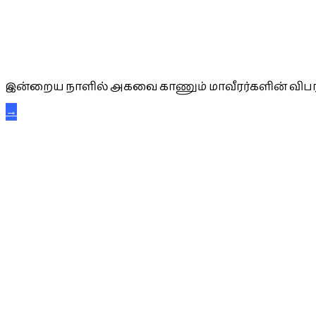
அகவை வாழ்த்து
இன்றைய நாளில் அகவை காணும் மாவீரர்களின் விபர
→
கட்டுநாயக்க கரும்புலிகள்