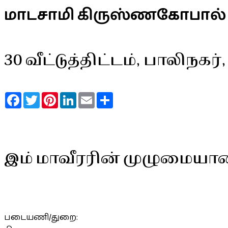
மாடசாமி கிருஸ்ணகோபால்
30 வீட்டுத்திட்டம், பாலிநகர
Facebook
Twitter
Pinterest
LinkedIn
Email
Share
இம் மாவீரரின் முழுமையா
படையணி/துறை: