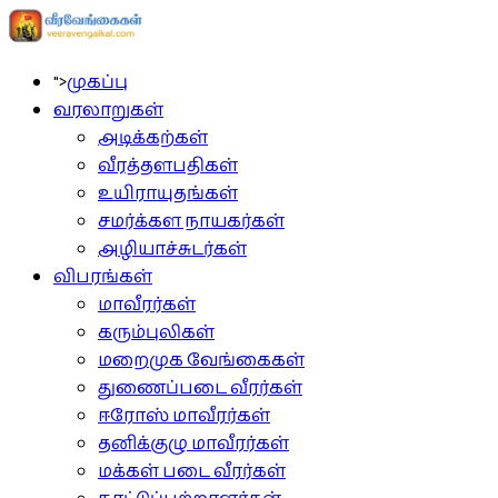
">
முகப்பு
வரலாறுகள்
அடிக்கற்கள்
வீரத்தளபதிகள்
உயிராயுதங்கள்
சமர்க்கள நாயகர்கள்
அழியாச்சுடர்கள்
விபரங்கள்
மாவீரர்கள்
கரும்புலிகள்
மறைமுக வேங்கைகள்
துணைப்படை வீரர்கள்
ஈரோஸ் மாவீரர்கள்
தனிக்குழு மாவீரர்கள்
மக்கள் படை வீரர்கள்