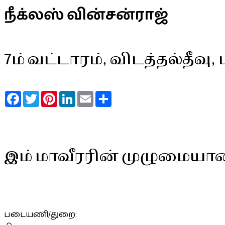
நீக்லஸ் வின்சன்ராஜ்
7ம் வட்டாரம், விடத்தல்தீவு,
Facebook
Twitter
Pinterest
LinkedIn
Email
Share
இம் மாவீரரின் முழுமையா
படையணி/துறை: