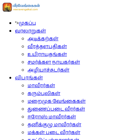
">
முகப்பு
வரலாறுகள்
அடிக்கற்கள்
வீரத்தளபதிகள்
உயிராயுதங்கள்
சமர்க்கள நாயகர்கள்
அழியாச்சுடர்கள்
விபரங்கள்
மாவீரர்கள்
கரும்புலிகள்
மறைமுக வேங்கைகள்
துணைப்படை வீரர்கள்
ஈரோஸ் மாவீரர்கள்
தனிக்குழு மாவீரர்கள்
மக்கள் படை வீரர்கள்