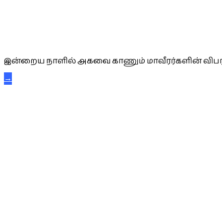
அகவை வாழ்த்து
இன்றைய நாளில் அகவை காணும் மாவீரர்களின் விபர
→
கட்டுநாயக்க கரும்புலிகள்