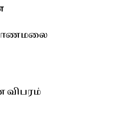
்
ருகோணமலை
ன விபரம்