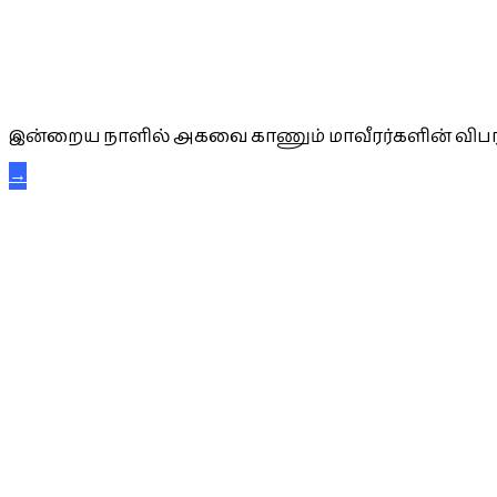
அகவை வாழ்த்து
இன்றைய நாளில் அகவை காணும் மாவீரர்களின் விபர
→
கட்டுநாயக்க கரும்புலிகள்