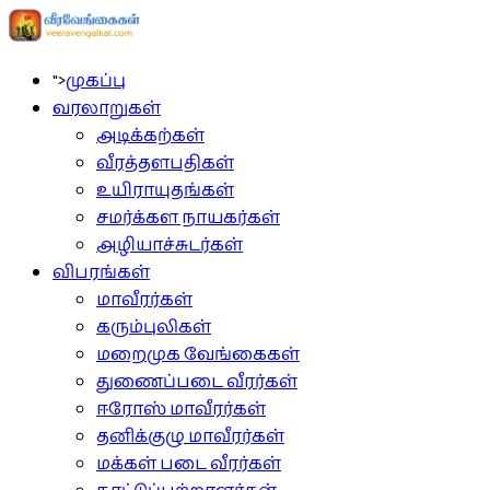
">
முகப்பு
வரலாறுகள்
அடிக்கற்கள்
வீரத்தளபதிகள்
உயிராயுதங்கள்
சமர்க்கள நாயகர்கள்
அழியாச்சுடர்கள்
விபரங்கள்
மாவீரர்கள்
கரும்புலிகள்
மறைமுக வேங்கைகள்
துணைப்படை வீரர்கள்
ஈரோஸ் மாவீரர்கள்
தனிக்குழு மாவீரர்கள்
மக்கள் படை வீரர்கள்