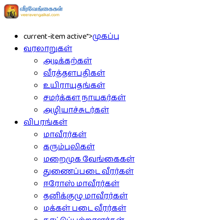
current-item active">
முகப்பு
வரலாறுகள்
அடிக்கற்கள்
வீரத்தளபதிகள்
உயிராயுதங்கள்
சமர்க்கள நாயகர்கள்
அழியாச்சுடர்கள்
விபரங்கள்
மாவீரர்கள்
கரும்புலிகள்
மறைமுக வேங்கைகள்
துணைப்படை வீரர்கள்
ஈரோஸ் மாவீரர்கள்
தனிக்குழு மாவீரர்கள்
மக்கள் படை வீரர்கள்