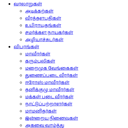
வரலாறுகள்
அடிக்கற்கள்
வீரத்தளபதிகள்
உயிராயுதங்கள்
சமர்க்கள நாயகர்கள்
அழியாச்சுடர்கள்
விபரங்கள்
மாவீரர்கள்
கரும்புலிகள்
மறைமுக வேங்கைகள்
துணைப்படை வீரர்கள்
ஈரோஸ் மாவீரர்கள்
தனிக்குழு மாவீரர்கள்
மக்கள் படை வீரர்கள்
நாட்டுப்பற்றாளர்கள்
மாமனிதர்கள்
இன்றைய நினைவுகள்
அகவை வாழ்த்து