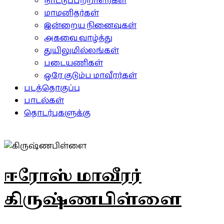
நாட்டுப்பற்றாளர்கள்
மாமனிதர்கள்
இன்றைய நினைவுகள்
அகவை வாழ்த்து
துயிலுமில்லங்கள்
படையணிகள்
ஒரே குடும்ப மாவீரர்கள்
படத்தொகுப்பு
பாடல்கள்
தொடர்புகளுக்கு
ஈரோஸ் மாவீரர்
கிருஷ்ணபிள்ளை